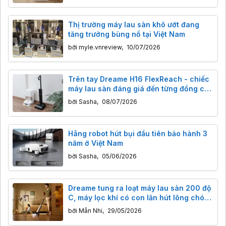
Thị trường máy lau sàn khô ướt đang
tăng trưởng bùng nổ tại Việt Nam
bởi
myle.vnreview
,
10/07/2026
Trên tay Dreame H16 FlexReach - chiếc
máy lau sàn đáng giá đến từng đồng cho
người thực dụng
bởi
Sasha
,
08/07/2026
Hãng robot hút bụi đầu tiên bảo hành 3
năm ở Việt Nam
bởi
Sasha
,
05/06/2026
Dreame tung ra loạt máy lau sàn 200 độ
C, máy lọc khí có con lăn hút lông chó
mèo ở Việt Nam
bởi
Mẫn Nhi
,
29/05/2026