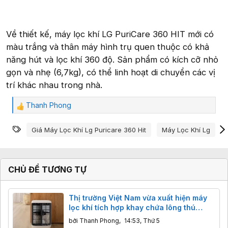
Về thiết kế, máy lọc khí LG PuriCare 360 HIT mới có
màu trắng và thân máy hình trụ quen thuộc có khả
năng hút và lọc khí 360 độ. Sản phẩm có kích cỡ nhỏ
gọn và nhẹ (6,7kg), có thể linh hoạt di chuyển các vị
trí khác nhau trong nhà.
Thanh Phong
C
ả
Từ khóa
m
Giá Máy Lọc Khí Lg Puricare 360 Hit
Máy Lọc Khí Lg
x
ú
c
:
CHỦ ĐỀ TƯƠNG TỰ
Thị trường Việt Nam vừa xuất hiện máy
lọc khí tích hợp khay chứa lông thú
cưng
bởi
Thanh Phong
,
14:53, Thứ 5