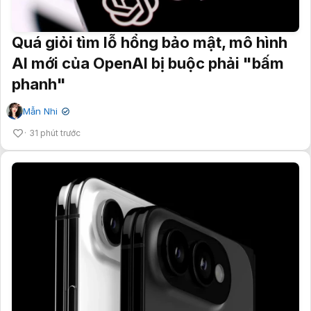
Quá giỏi tìm lỗ hổng bảo mật, mô hình
AI mới của OpenAI bị buộc phải "bấm
phanh"
Mẫn Nhi
✔
31 phút trước