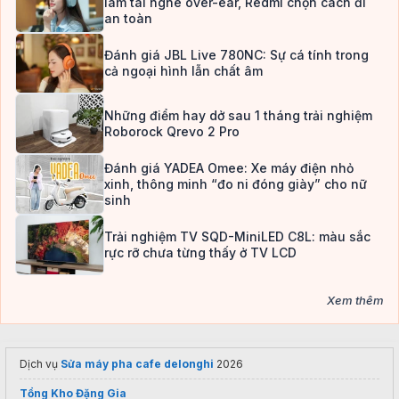
làm tai nghe over-ear, Redmi chọn cách đi
an toàn
Đánh giá JBL Live 780NC: Sự cá tính trong
cả ngoại hình lẫn chất âm
Những điểm hay dở sau 1 tháng trải nghiệm
Roborock Qrevo 2 Pro
Đánh giá YADEA Omee: Xe máy điện nhỏ
xinh, thông minh “đo ni đóng giày” cho nữ
sinh
Trải nghiệm TV SQD-MiniLED C8L: màu sắc
rực rỡ chưa từng thấy ở TV LCD
Xem thêm
Dịch vụ
Sửa máy pha cafe delonghi
2026
Tổng Kho Đặng Gia