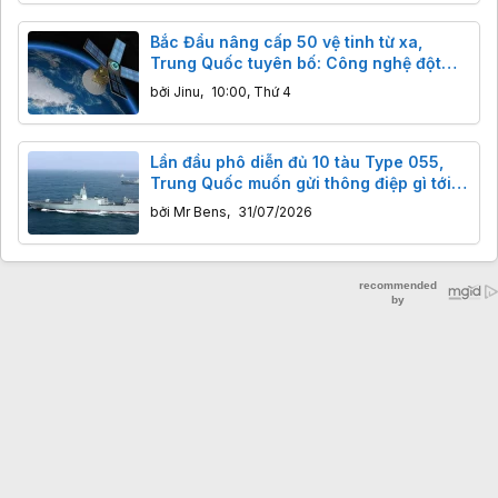
Bắc Đẩu nâng cấp 50 vệ tinh từ xa,
Trung Quốc tuyên bố: Công nghệ đột
phá, độ chính xác centimet vượt trội
bởi
Jinu
,
10:00, Thứ 4
GPS
Lần đầu phô diễn đủ 10 tàu Type 055,
Trung Quốc muốn gửi thông điệp gì tới
Mỹ và các cường quốc hải quân?
bởi
Mr Bens
,
31/07/2026