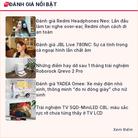
ĐÁNH GIÁ NỔI BẬT
Đánh giá Redmi Headphones Neo: Lần đầu
làm tai nghe over-ear, Redmi chọn cách đi
an toàn
Đánh giá JBL Live 780NC: Sự cá tính trong
cả ngoại hình lẫn chất âm
Những điểm hay dở sau 1 tháng trải nghiệm
Roborock Qrevo 2 Pro
Đánh giá YADEA Omee: Xe máy điện nhỏ
xinh, thông minh “đo ni đóng giày” cho nữ
sinh
Trải nghiệm TV SQD-MiniLED C8L: màu sắc
rực rỡ chưa từng thấy ở TV LCD
Xem thêm