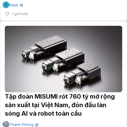
K
Kaya
✔
1 giờ trước
Tập đoàn MISUMI rót 760 tỷ mở rộng
sản xuất tại Việt Nam, đón đầu làn
sóng AI và robot toàn cầu
Thanh Phong
✔