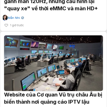
gánh màn 120Hz, nhưng cấu hình lại
"quay xe" về thời eMMC và màn HD+
Mẫn Nhi
✔
1 giờ trước
Website của Cơ quan Vũ trụ châu Âu bị
biến thành nơi quảng cáo IPTV lậu