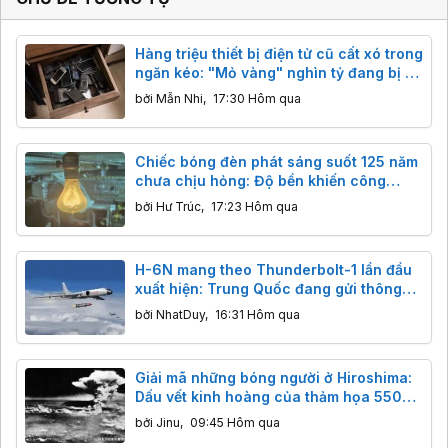
Hàng triệu thiết bị điện tử cũ cất xó trong
ngăn kéo: "Mỏ vàng" nghìn tỷ đang bị bỏ
quên
bởi
Mẫn Nhi
,
17:30 Hôm qua
Chiếc bóng đèn phát sáng suốt 125 năm
chưa chịu hỏng: Độ bền khiến công
nghệ hiện đại cũng phải ngả nón
bởi
Hư Trúc
,
17:23 Hôm qua
H-6N mang theo Thunderbolt-1 lần đầu
xuất hiện: Trung Quốc đang gửi thông
điệp gì tới các nhóm tàu sân bay?
bởi
NhatDuy
,
16:31 Hôm qua
Giải mã những bóng người ở Hiroshima:
Dấu vết kinh hoàng của thảm họa 5500
độ C
bởi
Jinu
,
09:45 Hôm qua