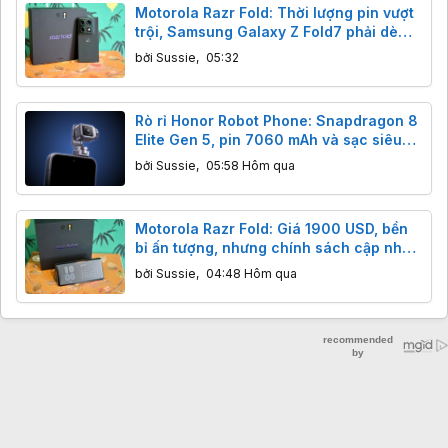
Motorola Razr Fold: Thời lượng pin vượt
trội, Samsung Galaxy Z Fold7 phải dè
chừng.
bởi
Sussie
,
05:32
Rò rỉ Honor Robot Phone: Snapdragon 8
Elite Gen 5, pin 7060 mAh và sạc siêu
tốc 120W
bởi
Sussie
,
05:58 Hôm qua
Motorola Razr Fold: Giá 1900 USD, bền
bỉ ấn tượng, nhưng chính sách cập nhật
có đáng lo?
bởi
Sussie
,
04:48 Hôm qua