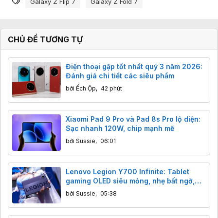
Galaxy Z Flip 7
Galaxy Z Fold 7
CHỦ ĐỀ TƯƠNG TỰ
Điện thoại gập tốt nhất quý 3 năm 2026:
Đánh giá chi tiết các siêu phẩm
bởi
Ếch Ộp
,
42 phút
Xiaomi Pad 9 Pro và Pad 8s Pro lộ diện:
Sạc nhanh 120W, chip mạnh mẽ
bởi
Sussie
,
06:01
Lenovo Legion Y700 Infinite: Tablet
gaming OLED siêu mỏng, nhẹ bất ngờ,
sức mạnh Snapdragon 8 Elite Gen 5
bởi
Sussie
,
05:38