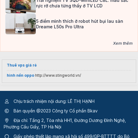
Trải nghiệm TV SQD-MiniLED C8L: màu sắc
rực rỡ chưa từng thấy ở TV LCD
5 điểm mình thích ở robot hút bụi lau sàn
Dreame L50s Pro Ultra
Xem thêm
Thuê vps giá rẻ
hình nền oppo
http://www.stingworld.vn/
Chịu trách nhiệm nội dung: LÊ THỊ HẠNH
Bản quyền @2023 Công ty Cổ phần Bkav
Địa chỉ: Tầng 2, Tòa nhà HH1, Đường Dương Đình Nghệ,
Phường Cầu Giấy, TP Hà Nội
Giấy phép thiết lập mạng xã hội số 499/GP-BTTTT
do Bộ