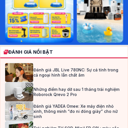
ĐÁNH GIÁ NỔI BẬT
Đánh giá JBL Live 780NC: Sự cá tính trong
cả ngoại hình lẫn chất âm
Những điểm hay dở sau 1 tháng trải nghiệm
Roborock Qrevo 2 Pro
Đánh giá YADEA Omee: Xe máy điện nhỏ
xinh, thông minh “đo ni đóng giày” cho nữ
sinh