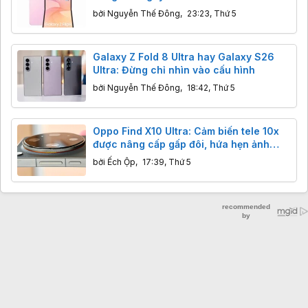
bởi
Nguyễn Thế Đông
,
23:23, Thứ 5
Galaxy Z Fold 8 Ultra hay Galaxy S26
Ultra: Đừng chỉ nhìn vào cấu hình
bởi
Nguyễn Thế Đông
,
18:42, Thứ 5
Oppo Find X10 Ultra: Cảm biến tele 10x
được nâng cấp gấp đôi, hứa hẹn ảnh
đêm đột phá
bởi
Ếch Ộp
,
17:39, Thứ 5