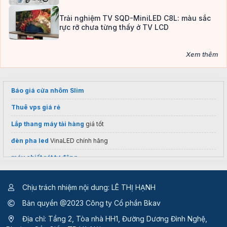
Trải nghiệm TV SQD-MiniLED C8L: màu sắc
rực rỡ chưa từng thấy ở TV LCD
Xem thêm
Báo giá cửa nhôm Slim
Thuê vps giá rẻ
Lắp thang máy tải hàng
giá tốt
đèn pha led
VinaLED chính hãng
máy chiết rót tự động
Tư vấn lắp
motor cổng âm sàn
Chịu trách nhiệm nội dung: LÊ THỊ HẠNH
https://eterra.vn/tu-chau-lavabo-eterra/
Bản quyền @2023 Công ty Cổ phần Bkav
dịch vụ
xây nhà trọn gói
uy tín
Địa chỉ: Tầng 2, Tòa nhà HH1, Đường Dương Đình Nghệ,
Thiết kế tem nhãn sản phẩm