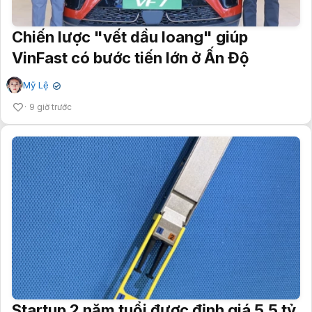
Chiến lược "vết dầu loang" giúp
VinFast có bước tiến lớn ở Ấn Độ
Mỹ Lệ
✔
9 giờ trước
Startup 2 năm tuổi được định giá 5,5 tỷ