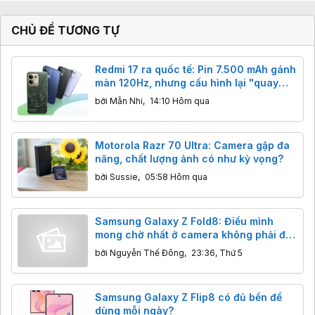
CHỦ ĐỀ TƯƠNG TỰ
Redmi 17 ra quốc tế: Pin 7.500 mAh gánh
màn 120Hz, nhưng cấu hình lại "quay
xe" về thời eMMC và màn HD+
bởi
Mẫn Nhi
,
14:10 Hôm qua
Motorola Razr 70 Ultra: Camera gập đa
năng, chất lượng ảnh có như kỳ vọng?
bởi
Sussie
,
05:58 Hôm qua
Samsung Galaxy Z Fold8: Điều mình
mong chờ nhất ở camera không phải độ
phân giải
bởi
Nguyễn Thế Đông
,
23:36, Thứ 5
Samsung Galaxy Z Flip8 có đủ bền để
dùng mỗi ngày?