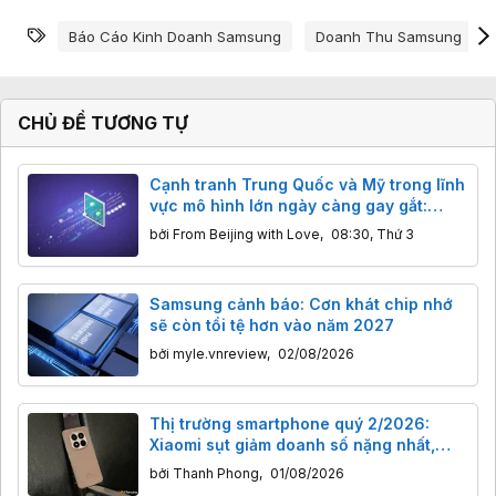
Từ khóa
Báo Cáo Kinh Doanh Samsung
Doanh Thu Samsung
CHỦ ĐỀ TƯƠNG TỰ
Cạnh tranh Trung Quốc và Mỹ trong lĩnh
vực mô hình lớn ngày càng gay gắt:
Hàng Mỹ giảm giá mạnh để cạnh tranh
bởi
From Beijing with Love
,
08:30, Thứ 3
với Kimi và DeepSeek
Samsung cảnh báo: Cơn khát chip nhớ
sẽ còn tồi tệ hơn vào năm 2027
bởi
myle.vnreview
,
02/08/2026
Thị trường smartphone quý 2/2026:
Xiaomi sụt giảm doanh số nặng nhất,
Apple ‘ăn” nửa doanh thu toàn cầu
bởi
Thanh Phong
,
01/08/2026