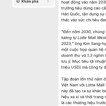
Khám phá
hoạt động vào năm 2030
trường tiêu dùng cao c
Hàn Quốc, tận dụng sự 
thác vào sức chi tiêu 
"Đến năm 2030, chúng t
tương tự Lotte Mall Wes
2023,"
ông Kim Sang-hyu
một cuộc họp quan hệ n
doanh thu và 1.3 nghìn
lưu ý. Mục tiêu lợi nhu
triệu USD) mà công ty 
Tập đoàn lớn thứ năm ở
Việt Nam với Lotte Mal
này đã tạo ra sự khác b
hiệu xa xỉ và thời tran
là các thương hiệu trướ