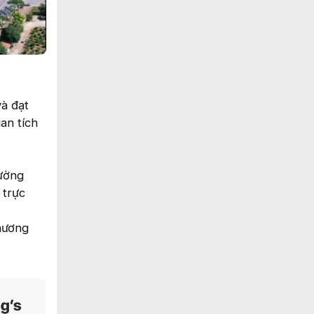
và đạt
an tích
rường
 trực
thương