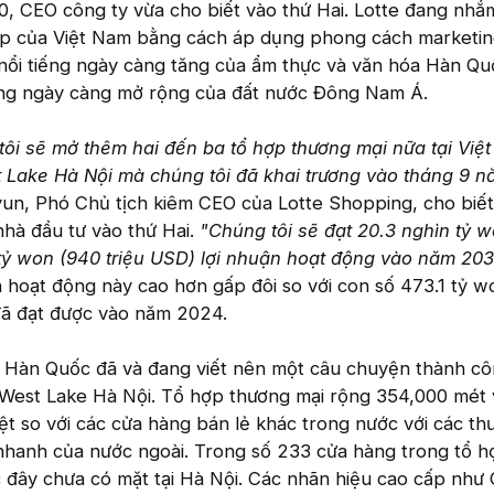
, CEO công ty vừa cho biết vào thứ Hai. Lotte đang nhắm
ấp của Việt Nam bằng cách áp dụng phong cách marketin
nổi tiếng ngày càng tăng của ẩm thực và văn hóa Hàn Quố
đang ngày càng mở rộng của đất nước Đông Nam Á.
ôi sẽ mở thêm hai đến ba tổ hợp thương mại nữa tại Việ
t Lake Hà Nội mà chúng tôi đã khai trương vào tháng 9 
n, Phó Chủ tịch kiêm CEO của Lotte Shopping, cho biết
hà đầu tư vào thứ Hai.
"Chúng tôi sẽ đạt 20.3 nghìn tỷ 
 tỷ won (940 triệu USD) lợi nhuận hoạt động vào năm 203
ận hoạt động này cao hơn gấp đôi so với con số 473.1 tỷ 
đã đạt được vào năm 2024.
 Hàn Quốc đã và đang viết nên một câu chuyện thành côn
l West Lake Hà Nội. Tổ hợp thương mại rộng 354,000 mét
iệt so với các cửa hàng bán lẻ khác trong nước với các t
g nhanh của nước ngoài. Trong số 233 cửa hàng trong tổ 
c đây chưa có mặt tại Hà Nội. Các nhãn hiệu cao cấp như