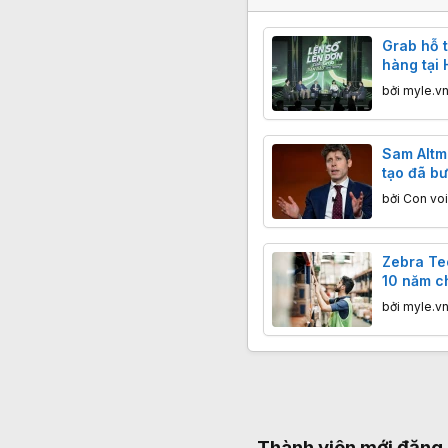
Grab hỗ 
hàng tại 
thuế và 
bởi
myle.v
Sam Altma
tạo đã bư
Chúng ta
bởi
Con voi
Zebra Te
10 năm ch
đối tác t
bởi
myle.v
PartnerC
Thành viên mới đăng