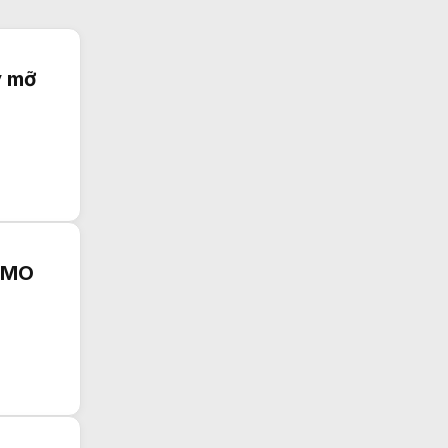
y mỡ
MIMO