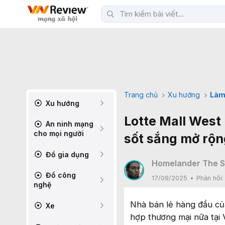
Trang chủ
Xu hướng
Làm
Xu hướng
Lotte Mall West 
An ninh mạng
cho mọi người
sốt sắng mở rộn
Đồ gia dụng
Homelander The 
Đồ công
17/09/2025
Phản hồi
nghệ
Nhà bán lẻ hàng đầu củ
Xe
hợp thương mại nữa tại 