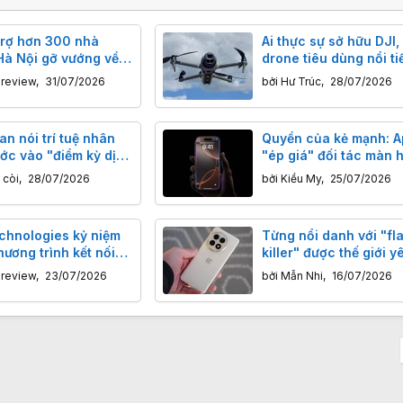
trợ hơn 300 nhà
Ai thực sự sở hữu DJI,
Hà Nội gỡ vướng về
drone tiêu dùng nổi ti
tăng doanh thu
thế giới?
nreview
,
31/07/2026
bởi
Hư Trúc
,
28/07/2026
n nói trí tuệ nhân
Quyền của kẻ mạnh: A
ớc vào "điểm kỳ dị":
"ép giá" đối tác màn 
 có nên lo lắng?
OLED, không giảm 20%
 còi
,
28/07/2026
bởi
Kiều My
,
25/07/2026
"khó nói chuyện tiếp"
chnologies kỷ niệm
Từng nổi danh với "fl
ương trình kết nối
killer" được thế giới y
oàn cầu
hãng điện thoại này s
nreview
,
23/07/2026
bởi
Mẫn Nhi
,
16/07/2026
onnect
mất