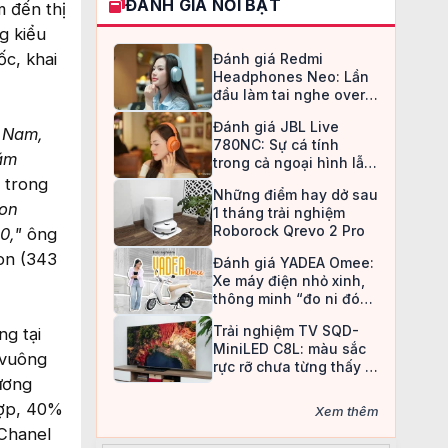
ĐÁNH GIÁ NỔI BẬT
 đến thị
g kiểu
c, khai
Đánh giá Redmi
Headphones Neo: Lần
đầu làm tai nghe over-
ear, Redmi chọn cách đi
Đánh giá JBL Live
an toàn
t Nam,
780NC: Sự cá tính
năm
trong cả ngoại hình lẫn
chất âm
 trong
Những điểm hay dở sau
won
1 tháng trải nghiệm
Roborock Qrevo 2 Pro
0,"
ông
won (343
Đánh giá YADEA Omee:
Xe máy điện nhỏ xinh,
thông minh “đo ni đóng
giày” cho nữ sinh
Trải nghiệm TV SQD-
g tại
MiniLED C8L: màu sắc
 vuông
rực rỡ chưa từng thấy ở
hương
TV LCD
hợp, 40%
Xem thêm
 Chanel