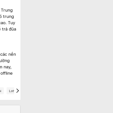
ở Trung
5 trung
cao. Tuy
 trả đũa
 các nền
rường
m nay,
offline
i
Lotte Mart