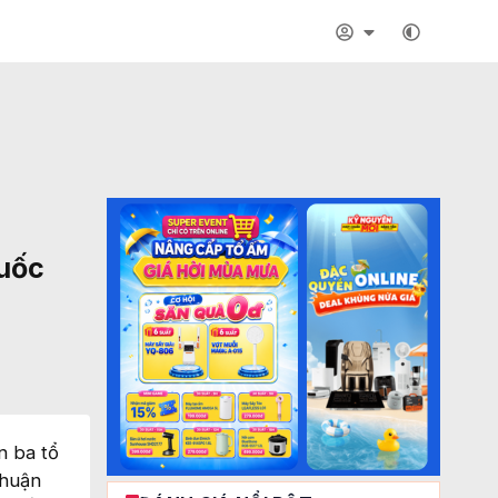
Quốc
n ba tổ
nhuận