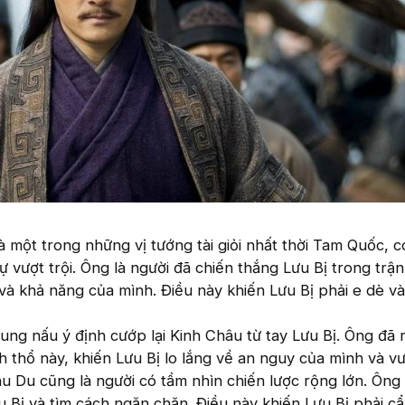
à một trong những vị tướng tài giỏi nhất thời Tam Quốc, c
ự vượt trội. Ông là người đã chiến thắng Lưu Bị trong trận
 và khả năng của mình. Điều này khiến Lưu Bị phải e dè v
ung nấu ý định cướp lại Kinh Châu từ tay Lưu Bị. Ông đã 
nh thổ này, khiến Lưu Bị lo lắng về an nguy của mình và v
 Du cũng là người có tầm nhìn chiến lược rộng lớn. Ông
u Bị và tìm cách ngăn chặn. Điều này khiến Lưu Bị phải c