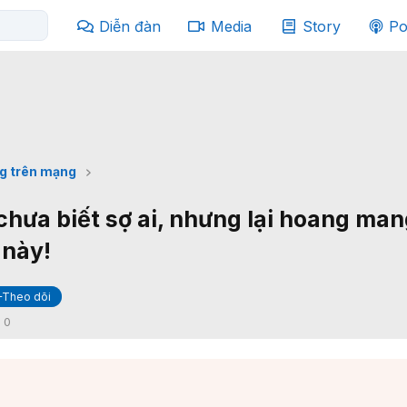
Diễn đàn
Media
Story
Po
g trên mạng
chưa biết sợ ai, nhưng lại hoang ma
 này!
+Theo dõi
:
0