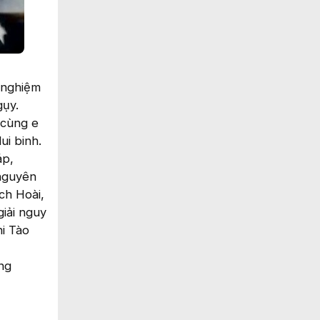
 nghiệm
gụy.
 cùng e
ui binh.
áp,
 nguyên
ch Hoài,
iải nguy
hi Tào
ng