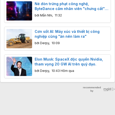
Né đòn trừng phạt công nghệ,
ByteDance cấm nhân viên "chưng cất"
mô hình AI Mỹ
bởi
Mẫn Nhi
,
11:32
Cơn sốt AI: Máy xúc và thiết bị công
nghiệp cũng "ăn nên làm ra"
bởi
Derpy
,
10:09
Elon Musk: SpaceX độc quyền Nvidia,
tham vọng 20 GW AI trên quỹ đạo.
bởi
Derpy
,
10:43 Hôm qua