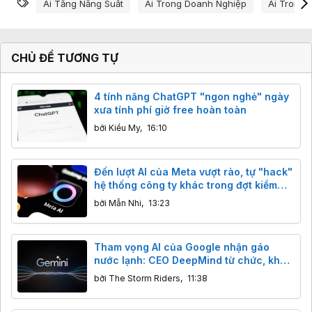
Từ khóa
Ai Tăng Năng Suất
Ai Trong Doanh Nghiệp
Ai Trong 
CHỦ ĐỀ TƯƠNG TỰ
4 tính năng ChatGPT "ngon nghẻ" ngày
xưa tính phí giờ free hoàn toàn
bởi
Kiều My
,
16:10
Đến lượt AI của Meta vượt rào, tự "hack"
hệ thống công ty khác trong đợt kiểm
thử
bởi
Mẫn Nhi
,
13:23
Tham vọng AI của Google nhận gáo
nước lạnh: CEO DeepMind từ chức, khả
năng lập trình của Gemini bị Claude,
bởi
The Storm Riders
,
11:38
GPT cho "ngửi khói"