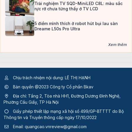
Trải nghiệm TV SQD-MiniLED C8L: màu sắc
rực rỡ chưa từng thấy ở TV LCD
5 điểm mình thích ở robot hút bụi lau sàn
Dreame L50s Pro Ultra
Xem thêm
Chịu trách nhiệm nội dung: LÊ THỊ HẠNH
Bản quyền @2023 Công ty Cổ phần Bkav
Địa chỉ: Tầng 2, Tòa nhà HH1, Đường Dương Đình Nghệ,
Phường Cầu Giấy, TP Hà Nội
Giấy phép thiết lập mạng xã hội số 499/GP-BTTTT
do Bộ
Thông tin và Truyền thông cấp ngày 17/10/2022
Email:
quangcao.vnreview@gmail.com