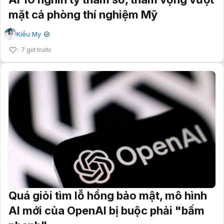
mặt cả phòng thí nghiệm Mỹ
Kiều My
✔
7 giờ trước
Quá giỏi tìm lỗ hổng bảo mật, mô hình
AI mới của OpenAI bị buộc phải "bấm