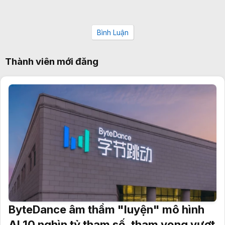
Bình Luận
Thành viên mới đăng
ByteDance âm thầm "luyện" mô hình
AI 10 nghìn tỷ tham số, tham vọng vượt