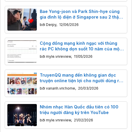
Bae Yong-joon và Park Shin-hye cùng
gia đình lộ diện ở Singapore sau 2 thập
kỷ vắng bóng
bởi
Derpy
,
12/06/2026
Cộng đồng mạng kinh ngạc với thùng
rác PC không dọn suốt 10 năm của một
game thủ
bởi
myle.vnreview
,
11/05/2026
TruyenQQ mang đến không gian đọc
truyện online tiện lợi cho người dùng ra
sao?
bởi
vananh.vnr.home
,
20/03/2026
Nhóm nhạc Hàn Quốc đầu tiên có 100
triệu người đăng ký trên YouTube
bởi
myle.vnreview
,
21/02/2026