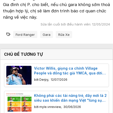
Gia đình chị P. cho biết, nếu chủ gara không sớm thoả
thuận hợp lý, chị sẽ làm đơn trình báo cơ quan chức
năng về việc này.
Sửa lần cuối bởi điều hành viên:
12/05/2024
Từ khóa
Ford Ranger
Gara
Rửa Xe
CHỦ ĐỀ TƯƠNG TỰ
Victor Willis, giọng ca chính Village
People và đồng tác giả YMCA, qua đời
tuổi 74: Người đứng sau bản hit khuấy
bởi
Derpy
,
12/07/2026
đảo sàn nhảy và chính trường.
Không phải các tài năng trẻ, đây mới là 2
siêu sao khiến dân mạng Việt "lùng sục"
nhiều nhất World Cup 2026
bởi
myle.vnreview
,
30/06/2026