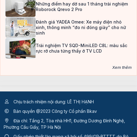
Những điểm hay dở sau 1 tháng trải nghiệm
Roborock Qrevo 2 Pro
Đánh giá YADEA Omee: Xe máy điện nhỏ
xinh, thông minh “đo ni đóng giày” cho nữ
sinh
Trải nghiệm TV SQD-MiniLED C8L: màu sắc
rực rỡ chưa từng thấy ở TV LCD
Xem thêm
Chịu trách nhiệm nội dung: LÊ THỊ HẠNH
Bản quyền @2023 Công ty Cổ phần Bkav
Địa chỉ: Tầng 2, Tòa nhà HH1, Đường Dương Đình Nghệ,
Phường Cầu Giấy, TP Hà Nội
Giấy phép thiết lập mạng xã hội số 499/GP-BTTTT
do Bộ