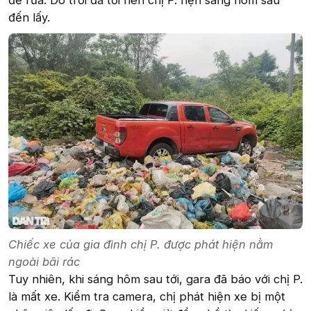
để rửa. Do trời đã tối nên chị P. hẹn sáng hôm sau
đến lấy.
Chiếc xe của gia đình chị P. được phát hiện nằm
ngoài bãi rác
Tuy nhiên, khi sáng hôm sau tới, gara đã báo với chị P.
là mất xe. Kiểm tra camera, chị phát hiện xe bị một