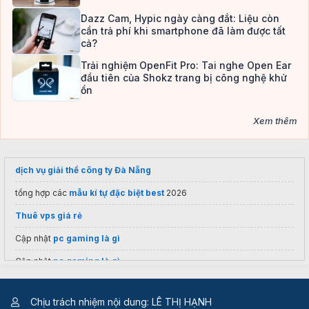
Dazz Cam, Hypic ngày càng đắt: Liệu còn
cần trả phí khi smartphone đã làm được tất
cả?
Trải nghiệm OpenFit Pro: Tai nghe Open Ear
đầu tiên của Shokz trang bị công nghệ khử
ồn
Xem thêm
dịch vụ giải thể công ty Đà Nẵng
tổng hợp các
mẫu kí tự đặc biệt best
2026
Thuê vps giá rẻ
Cập nhật
pc gaming là gì
Cập nhật
pc gaming là gì
cửa hàng đồ chơi
Mykingdom
Chịu trách nhiệm nội dung: LÊ THỊ HẠNH
khóa học chứng chỉ khai báo hải quan