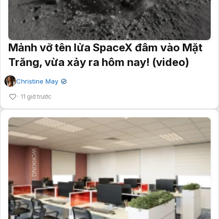
Mảnh vỡ tên lửa SpaceX đâm vào Mặt
Trăng, vừa xảy ra hôm nay! (video)
Christine May
✔
11 giờ trước