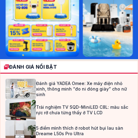
ĐÁNH GIÁ NỔI BẬT
Đánh giá YADEA Omee: Xe máy điện nhỏ
xinh, thông minh “đo ni đóng giày” cho nữ
sinh
Trải nghiệm TV SQD-MiniLED C8L: màu sắc
rực rỡ chưa từng thấy ở TV LCD
5 điểm mình thích ở robot hút bụi lau sàn
Dreame L50s Pro Ultra