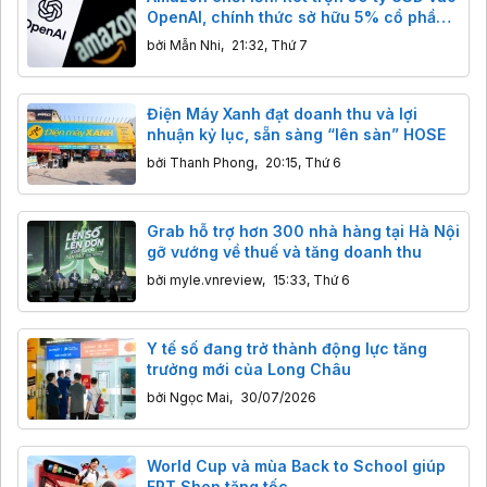
OpenAI, chính thức sở hữu 5% cổ phần
trước thềm IPO
bởi
Mẫn Nhi
,
21:32, Thứ 7
Điện Máy Xanh đạt doanh thu và lợi
nhuận kỷ lục, sẵn sàng “lên sàn” HOSE
bởi
Thanh Phong
,
20:15, Thứ 6
Grab hỗ trợ hơn 300 nhà hàng tại Hà Nội
gỡ vướng về thuế và tăng doanh thu
bởi
myle.vnreview
,
15:33, Thứ 6
Y tế số đang trở thành động lực tăng
trưởng mới của Long Châu
bởi
Ngọc Mai
,
30/07/2026
World Cup và mùa Back to School giúp
FPT Shop tăng tốc