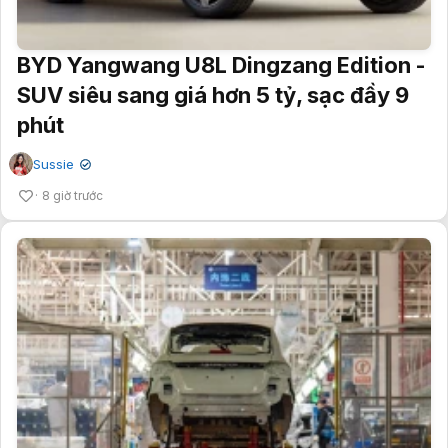
BYD Yangwang U8L Dingzang Edition -
SUV siêu sang giá hơn 5 tỷ, sạc đầy 9
phút
Sussie
✔
8 giờ trước