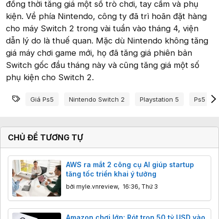
đồng thời tăng giá một số trò chơi, tay cầm và phụ
kiện. Về phía Nintendo, công ty đã trì hoãn đặt hàng
cho máy Switch 2 trong vài tuần vào tháng 4, viện
dẫn lý do là thuế quan. Mặc dù Nintendo không tăng
giá máy chơi game mới, họ đã tăng giá phiên bản
Switch gốc đầu tháng này và cũng tăng giá một số
phụ kiện cho Switch 2.
Từ khóa
Giá Ps5
Nintendo Switch 2
Playstation 5
Ps5
CHỦ ĐỀ TƯƠNG TỰ
AWS ra mắt 2 công cụ AI giúp startup
tăng tốc triển khai ý tưởng
bởi
myle.vnreview
,
16:36, Thứ 3
Amazon chơi lớn: Rót trọn 50 tỷ USD vào