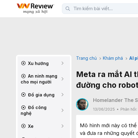
Trang chủ
Khám phá
AI 
Xu hướng
Meta ra mắt AI t
An ninh mạng
cho mọi người
đường cho robot 
Đồ gia dụng
Homelander The 
Đồ công
13/06/2025
Phản hồi
nghệ
Mô hình mới này có thể
Xe
và đưa ra những quyết đị