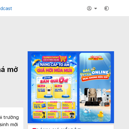
dcast
phá mở
i trường
sinh mới