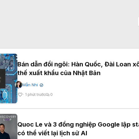
Bán dẫn đổi ngôi: Hàn Quốc, Đài Loan xô
thế xuất khẩu của Nhật Bản
Mẫn Nhi
✔
1 phút trước
0
Quoc Le và 3 đồng nghiệp Google lập st
có thể viết lại lịch sử AI