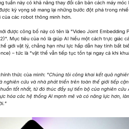
g tuần này có khả năng thay đổi căn bản cách máy móc 
ày được kỳ vọng sẽ mang lại những bước đột phá trong nhiề
ời của các robot thông minh hơn.
i được công bố này có tên là "Video Joint Embedding P
2)". Mục tiêu của nó là giúp AI hiểu một cách trực giác c
hế giới vật lý, chẳng hạn như lực hấp dẫn hay tính bất bi
ce) – tức là "vật thể vẫn tiếp tục tồn tại ngay cả khi khu
chính thức của mình:
"Chúng tôi công khai kết quả nghiê
 nghiên cứu và nhà phát triển trên toàn thế giới tiếp cậ
huẩn tốt nhất, từ đó thúc đẩy sự tiến bộ của nghiên cứu 
thực hóa các hệ thống AI mạnh mẽ và có năng lực hơn, l
i."