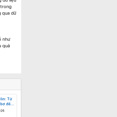
 dữ liệu
 trong
g qua dữ
ồ như
u quả
lin: Từ
 bơ đến
ò
026