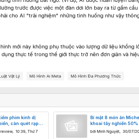
hững tình huống bất ngờ. (Ví dụ, AI được huấn luyện bằng
ường trước được việc một đàn dơi lớn bay ra từ gầm cầu
phải cho AI "trải nghiệm" những tình huống như vậy thôn
 hình mới này không phụ thuộc vào lượng dữ liệu khổng l
 dụng thực tế trong thế giới thực trở nên đơn giản và hiệ
Luật Vật Lý
Mô Hình Ai Meta
Mô Hình Đa Phương Thức
kiếm phim kinh dị
Bí mật 8 món ăn Miche
biến, càn quét rạp
khoai tây nghiền 50%
ệt hè 2026
'trái cây thịt' gây tò m
nreview
,
10:39, Thứ 7
bởi
Minh Nguyệt
,
30/07/2