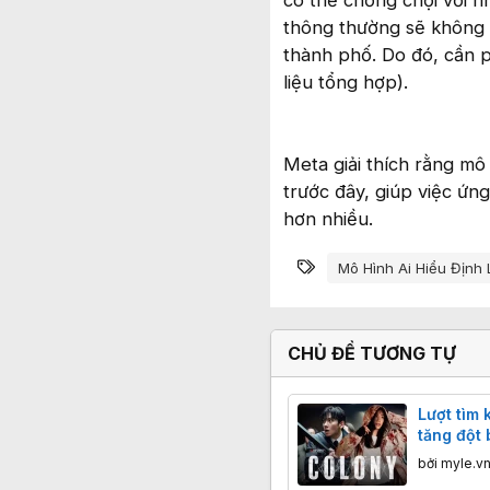
có thể chống chọi với n
thông thường sẽ không l
thành phố. Do đó, cần 
liệu tổng hợp).
Meta giải thích rằng mô
trước đây, giúp việc ứng
hơn nhiều.
Từ khóa
Mô Hình Ai Hiểu Định 
CHỦ ĐỀ TƯƠNG TỰ
Lượt tìm 
tăng đột 
chiếu Vi
bởi
myle.v