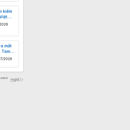
m kiếm
Việt
2026
ra mắt
- Tam
le
07/2026