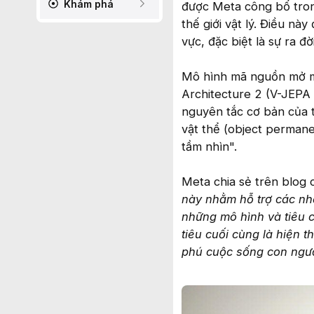
Khám phá
được Meta công bố tron
thế giới vật lý. Điều n
vực, đặc biệt là sự ra đ
Mô hình mã nguồn mở mớ
Architecture 2 (V-JEPA 
nguyên tắc cơ bản của t
vật thể (object permanen
tầm nhìn".
Meta chia sẻ trên blog 
này nhằm hỗ trợ các nhà
những mô hình và tiêu c
tiêu cuối cùng là hiện 
phú cuộc sống con ngườ