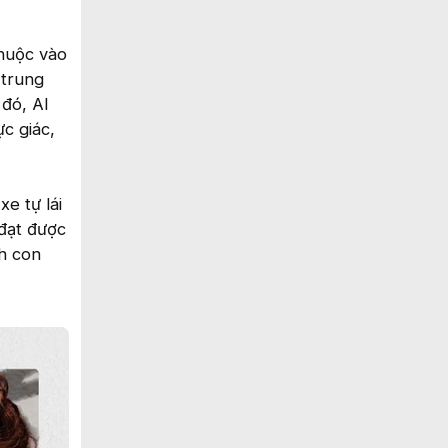
thuộc vào
 trung
 đó, AI
c giác,
e tự lái
 đạt được
ch con