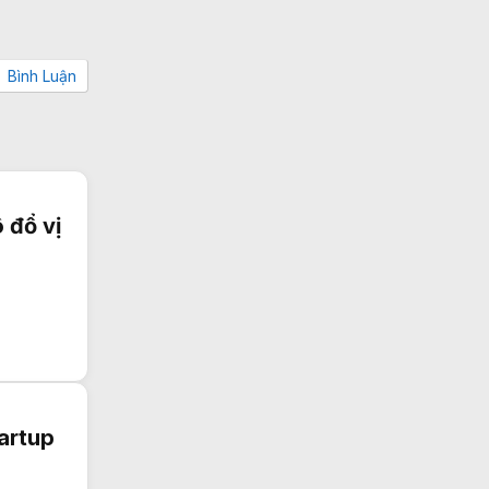
Bình Luận
 đổ vị
artup