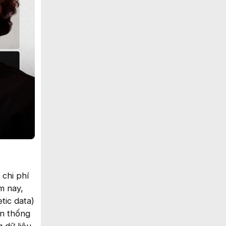
 chi phí
m nay,
tic data)
ền thống