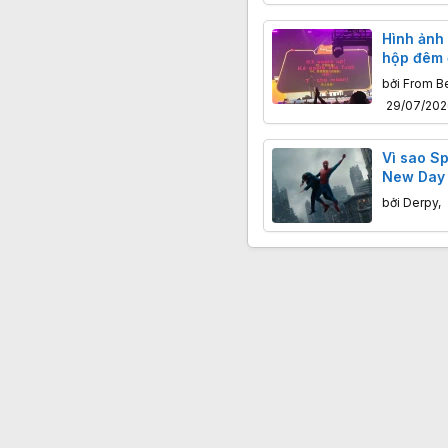
Hình ảnh 
hộp đêm 
quẩy tưn
bởi
From Be
mặt trăng
29/07/20
Vì sao S
New Day 
diện và 
bởi
Derpy
,