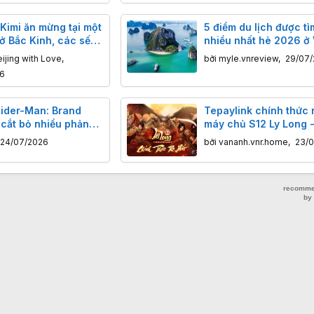
Kimi ăn mừng tại một
5 điểm du lịch được tì
ở Bắc Kinh, các sếp
nhiều nhất hè 2026 ở 
g bừng, hô to"Lên
Nam
ijing with Love
,
bởi
myle.vnreview
,
29/07/
!"
26
pider-Man: Brand
Tepaylink chính thức 
cắt bỏ nhiều phản
máy chủ S12 Ly Long 
Shang-Chi?
Giới Phân Tranh Mobi
24/07/2026
bởi
vananh.vnr.home
,
23/