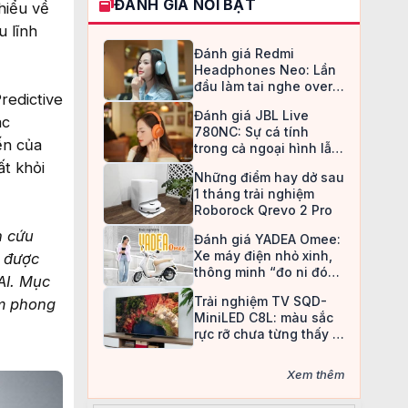
ĐÁNH GIÁ NỔI BẬT
hiểu về
u lĩnh
Đánh giá Redmi
Headphones Neo: Lần
đầu làm tai nghe over-
redictive
ear, Redmi chọn cách đi
Đánh giá JBL Live
an toàn
ác
780NC: Sự cá tính
ến của
trong cả ngoại hình lẫn
chất âm
ất khỏi
Những điểm hay dở sau
1 tháng trải nghiệm
Roborock Qrevo 2 Pro
n cứu
Đánh giá YADEA Omee:
Xe máy điện nhỏ xinh,
n được
thông minh “đo ni đóng
AI. Mục
giày” cho nữ sinh
Trải nghiệm TV SQD-
àm phong
MiniLED C8L: màu sắc
rực rỡ chưa từng thấy ở
TV LCD
Xem thêm