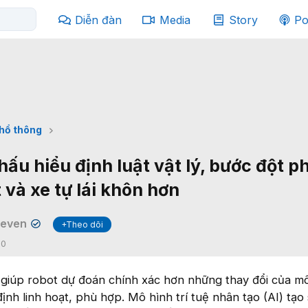
Diễn đàn
Media
Story
Po
phổ thông
hấu hiểu định luật vật lý, bước đột 
và xe tự lái khôn hơn
Seven
+Theo dõi
✔
:
0
 giúp robot dự đoán chính xác hơn những thay đổi của mô
nh linh hoạt, phù hợp. Mô hình trí tuệ nhân tạo (AI) tạo 