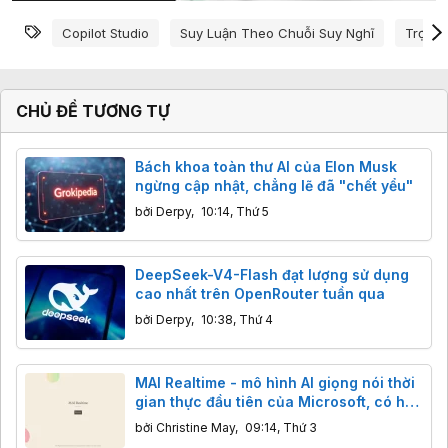
Từ khóa
Copilot Studio
Suy Luận Theo Chuỗi Suy Nghĩ
Trợ Lý 
CHỦ ĐỀ TƯƠNG TỰ
Bách khoa toàn thư AI của Elon Musk
ngừng cập nhật, chẳng lẽ đã "chết yểu"
bởi
Derpy
,
10:14, Thứ 5
DeepSeek-V4-Flash đạt lượng sử dụng
cao nhất trên OpenRouter tuần qua
bởi
Derpy
,
10:38, Thứ 4
MAI Realtime - mô hình AI giọng nói thời
gian thực đầu tiên của Microsoft, có hỗ
trợ tiếng Việt
bởi
Christine May
,
09:14, Thứ 3