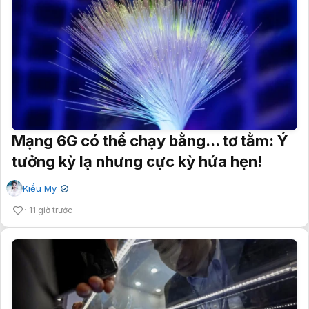
Mạng 6G có thể chạy bằng... tơ tằm: Ý
tưởng kỳ lạ nhưng cực kỳ hứa hẹn!
Kiều My
✔
11 giờ trước