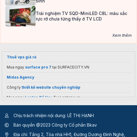
sinh
Trải nghiệm TV SQD-MiniLED C8L: màu sắc
rực rỡ chưa từng thấy ở TV LCD
Xem thêm
Thuê vps giá rẻ
Mua ngay
surface pro 7
tại SURFACECITY.VN
Midas Agency
Công ty
thiết kế website chuyên nghiệp
Mua ngay
Laptop Đồ Hoạ
Tại Laptops.vn
Chịu trách nhiệm nội dung: LÊ THỊ HẠNH
Bản quyền @2023 Công ty Cổ phần Bkav
Địa chỉ: Tầng 2, Tòa nhà HH1, Đường Dương Đình Nghệ,