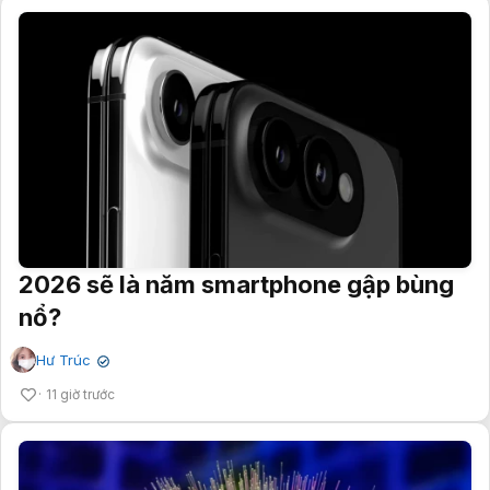
2026 sẽ là năm smartphone gập bùng
nổ?
Hư Trúc
✔
11 giờ trước