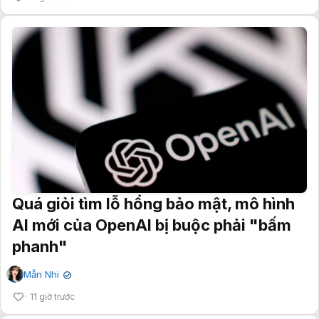
Quá giỏi tìm lỗ hổng bảo mật, mô hình
AI mới của OpenAI bị buộc phải "bấm
phanh"
Mẫn Nhi
✔
11 giờ trước