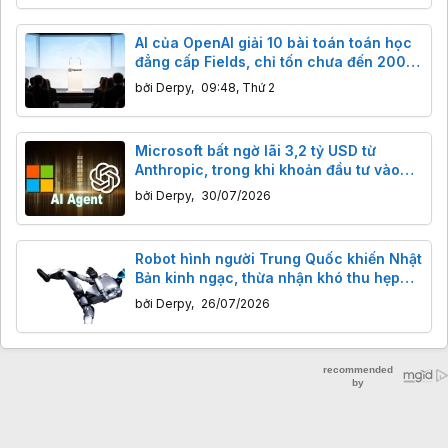
AI của OpenAI giải 10 bài toán toán học
đẳng cấp Fields, chỉ tốn chưa đến 2000
USD
bởi
Derpy
,
09:48, Thứ 2
Microsoft bất ngờ lãi 3,2 tỷ USD từ
Anthropic, trong khi khoản đầu tư vào
OpenAI giảm mạnh
bởi
Derpy
,
30/07/2026
Robot hình người Trung Quốc khiến Nhật
Bản kinh ngạc, thừa nhận khó thu hẹp
khoảng cách
bởi
Derpy
,
26/07/2026