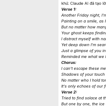
khứ. Claude AI đã tạo lờ
Verse 1:
Another Friday night, I'
Painting on a smile, as
But no matter how many
Your ghost keeps findi
I distract myself with n
Yet deep down I'm searc
Just a glimpse of you i
Reminded me what we had
Chorus:
I can't escape these m
Shadows of your touch s
No matter who I hold to
It's only echoes of our 
Verse 2:
Tried to find solace at t
But one by one, the ice