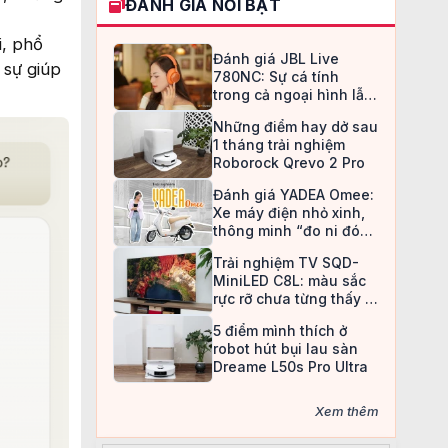
ĐÁNH GIÁ NỔI BẬT
i, phổ
Đánh giá JBL Live
 sự giúp
780NC: Sự cá tính
trong cả ngoại hình lẫn
chất âm
Những điểm hay dở sau
1 tháng trải nghiệm
Roborock Qrevo 2 Pro
Đánh giá YADEA Omee:
Xe máy điện nhỏ xinh,
thông minh “đo ni đóng
giày” cho nữ sinh
Trải nghiệm TV SQD-
MiniLED C8L: màu sắc
rực rỡ chưa từng thấy ở
TV LCD
5 điểm mình thích ở
robot hút bụi lau sàn
Dreame L50s Pro Ultra
Xem thêm