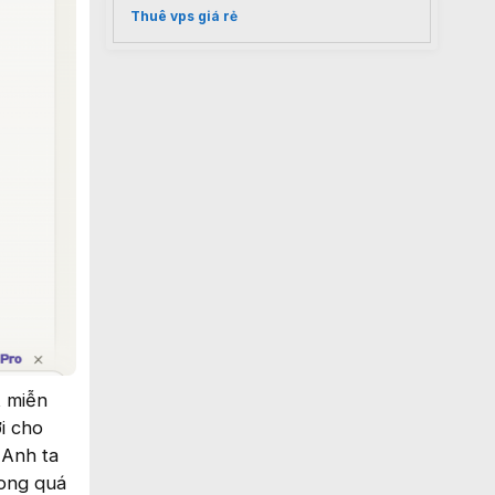
Thuê vps giá rẻ
t miễn
ời cho
 Anh ta
rong quá