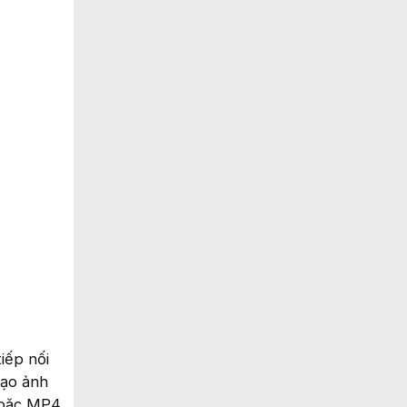
iếp nối
tạo ảnh
 hoặc MP4