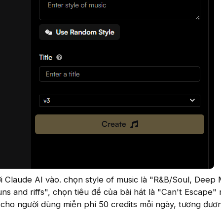
ởi Claude AI vào. chọn style of music là "R&B/Soul, Deep
uns and riffs", chọn tiêu đề của bài hát là "Can't Escape" 
 cho người dùng miễn phí 50 credits mỗi ngày, tương đươn