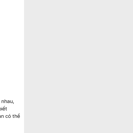
i nhau,
iết
ạn có thể