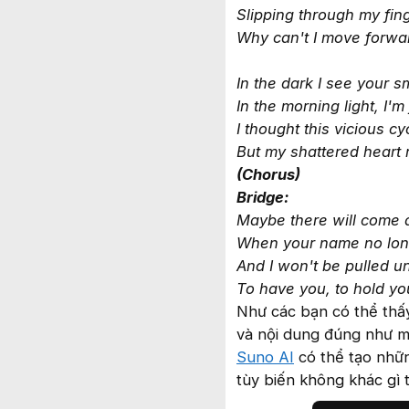
Slipping through my fin
Why can't I move forwar
In the dark I see your s
In the morning light, I
I thought this vicious c
But my shattered heart 
(Chorus)
Bridge:
Maybe there will come 
When your name no long
And I won't be pulled un
To have you, to hold you
Như các bạn có thể thấy,
và nội dung đúng như mì
Suno AI
có thể tạo nhữn
tùy biến không khác gì 