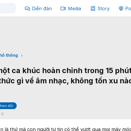
Diễn đàn
Media
Story
Po
phổ thông
một ca khúc hoàn chỉnh trong 15 phút
thức gì về âm nhạc, không tốn xu nà
heo dõi
:
0
n là thứ mà con người tự tin có thể vượt qua mọi máy mó