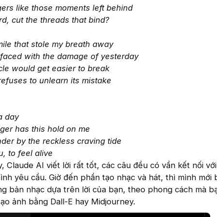
gers like those moments left behind
d, cut the threads that bind?
mile that stole my breath away
'm faced with the damage of yesterday
ycle would get easier to break
refuses to unlearn its mistake
a day
er has this hold on me
der by the reckless craving tide
, to feel alive
 Claude AI viết lời rất tốt, các câu đều có vần kết nối vớ
nh yêu cầu. Giờ đến phần tạo nhạc và hát, thì mình mới b
g bản nhạc dựa trên lời của bạn, theo phong cách mà b
tạo ảnh bằng Dall-E hay Midjourney.