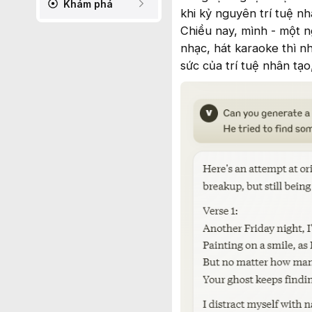
Khám phá
khi kỷ nguyên trí tuệ nh
Chiều nay, mình - một n
nhạc, hát karaoke thì n
sức của trí tuệ nhân tạ