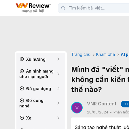
Trang chủ
Khám phá
AI 
Xu hướng
Mình đã "viết" 
An ninh mạng
cho mọi người
không cần kiến 
thế nào?
Đồ gia dụng
Đồ công
VNR Content
+T
nghệ
V
28/03/2024
Phản hồi
Xe
Sáng tạo nghệ thuật luô