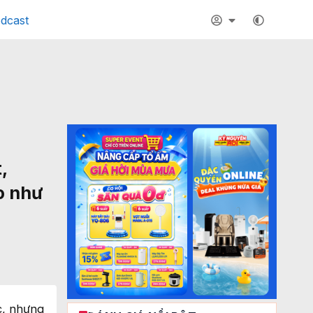
dcast
,
o như
c, nhưng