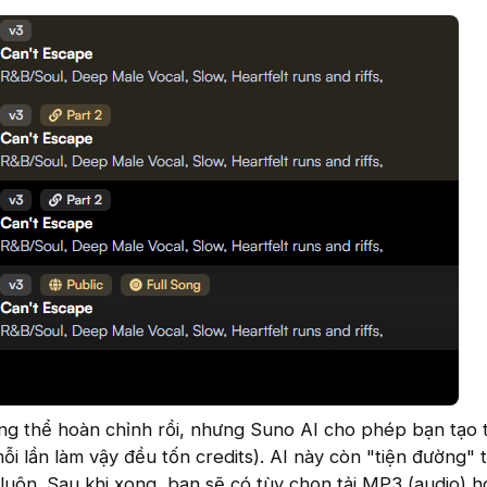
ông thể hoàn chỉnh rồi, nhưng Suno AI cho phép bạn tạo t
ỗi lần làm vậy đều tốn credits). AI này còn "tiện đường" 
 luôn. Sau khi xong, bạn sẽ có tùy chọn tải MP3 (audio)