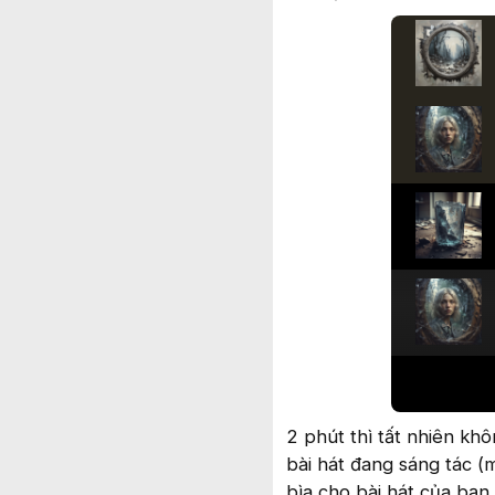
2 phút thì tất nhiên kh
bài hát đang sáng tác (m
bìa cho bài hát của bạn