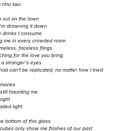
i như sau:
m out on the town
 I'm drowning it down
 drinks I consume
ng me in every crowded room
ameless, faceless flings
hing for the love you bring
n a stranger's eyes
 can't be replicated, no matter how I tried
emories
till haunting me
night
faded light
he bottom of this glass
 cubes only show me flashes of our past