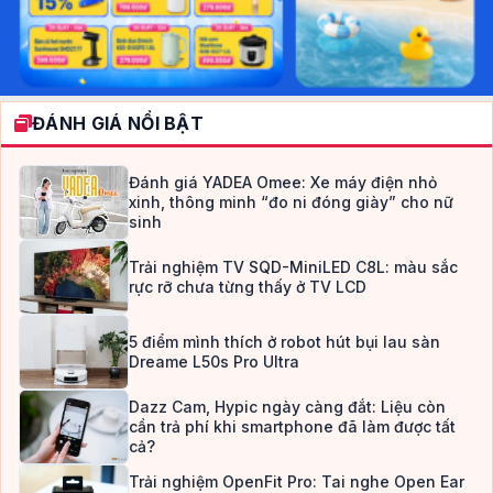
ĐÁNH GIÁ NỔI BẬT
Đánh giá YADEA Omee: Xe máy điện nhỏ
xinh, thông minh “đo ni đóng giày” cho nữ
sinh
Trải nghiệm TV SQD-MiniLED C8L: màu sắc
rực rỡ chưa từng thấy ở TV LCD
5 điểm mình thích ở robot hút bụi lau sàn
Dreame L50s Pro Ultra
Dazz Cam, Hypic ngày càng đắt: Liệu còn
cần trả phí khi smartphone đã làm được tất
cả?
Trải nghiệm OpenFit Pro: Tai nghe Open Ear