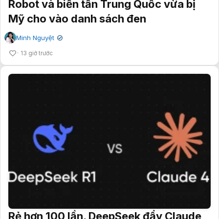
Robot và biến tần Trung Quốc vừa bị
Mỹ cho vào danh sách đen
Minh Nguyệt
✔
13 giờ trước
Rẻ hơn 100 lần, DeepSeek đẩy Claude