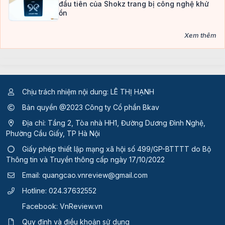
đầu tiên của Shokz trang bị công nghệ khử
ồn
Xem thêm
Chịu trách nhiệm nội dung: LÊ THỊ HẠNH
Bản quyền @2023 Công ty Cổ phần Bkav
Địa chỉ: Tầng 2, Tòa nhà HH1, Đường Dương Đình Nghệ,
Phường Cầu Giấy, TP Hà Nội
Giấy phép thiết lập mạng xã hội số 499/GP-BTTTT
do Bộ
Thông tin và Truyền thông cấp ngày 17/10/2022
Email:
quangcao.vnreview@gmail.com
Hotline:
024.37632552
Facebook:
VnReview.vn
Quy định và điều khoản sử dụng