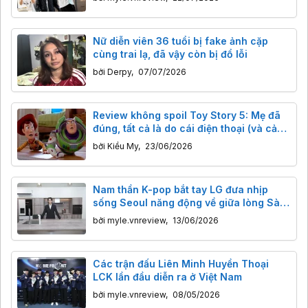
Nữ diễn viên 36 tuổi bị fake ảnh cặp
cùng trai lạ, đã vậy còn bị đổ lỗi
bởi
Derpy
,
07/07/2026
Review không spoil Toy Story 5: Mẹ đã
đúng, tất cả là do cái điện thoại (và cả
máy tính bảng)
bởi
Kiều My
,
23/06/2026
Nam thần K-pop bắt tay LG đưa nhịp
sống Seoul năng động về giữa lòng Sài
Gòn
bởi
myle.vnreview
,
13/06/2026
Các trận đấu Liên Minh Huyền Thoại
LCK lần đầu diễn ra ở Việt Nam
bởi
myle.vnreview
,
08/05/2026