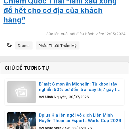
Chiêm Quốc Thái “làm xấu xong
đổ hết cho cơ địa của khách
hàng”
Sửa lần cuối bởi điều hành viên:
12/05/2024
Từ khóa
Drama
Phẫu Thuật Thẩm Mỹ
CHỦ ĐỀ TƯƠNG TỰ
Bí mật 8 món ăn Michelin: Từ khoai tây
nghiền 50% bơ đến 'trái cây thịt' gây tò
mò
bởi
Minh Nguyệt
,
30/07/2026
Dplus Kia lên ngôi vô địch Liên Minh
Huyền Thoại tại Esports World Cup 2026
bởi
myle.vnreview
,
22/07/2026