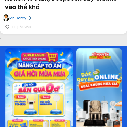
vào thế khó
Mr. Darcy
✔
13 giờ trước