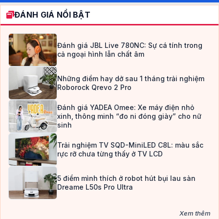
ĐÁNH GIÁ NỔI BẬT
Đánh giá JBL Live 780NC: Sự cá tính trong
cả ngoại hình lẫn chất âm
Những điểm hay dở sau 1 tháng trải nghiệm
Roborock Qrevo 2 Pro
Đánh giá YADEA Omee: Xe máy điện nhỏ
xinh, thông minh “đo ni đóng giày” cho nữ
sinh
Trải nghiệm TV SQD-MiniLED C8L: màu sắc
rực rỡ chưa từng thấy ở TV LCD
5 điểm mình thích ở robot hút bụi lau sàn
Dreame L50s Pro Ultra
Xem thêm