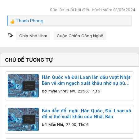
Sửa lần cuối bởi điều hành viên:
01/08/2024
Thanh Phong
C
ả
Từ khóa
m
Chip Nhớ Hbm
Cuộc Chiến Công Nghệ
x
ú
c
:
CHỦ ĐỀ TƯƠNG TỰ
Hàn Quốc và Đài Loan lần đầu vượt Nhật
Bản về kim ngạch xuất khẩu nhờ sự bùng
nổ của AI
bởi
myle.vnreview
,
22:56, Thứ 6
Bán dẫn đổi ngôi: Hàn Quốc, Đài Loan xô
đổ vị thế xuất khẩu của Nhật Bản
bởi
Mẫn Nhi
,
22:00, Thứ 6