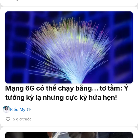
Mạng 6G có thể chạy bằng... tơ tằm: Ý
tưởng kỳ lạ nhưng cực kỳ hứa hẹn!
Kiều My
✔
5 giờ trước