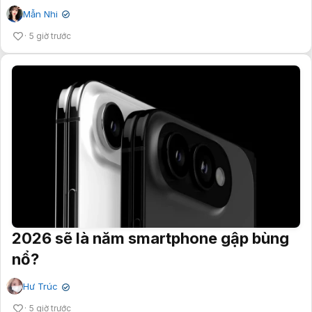
Mẫn Nhi
✔
5 giờ trước
2026 sẽ là năm smartphone gập bùng
nổ?
Hư Trúc
✔
5 giờ trước