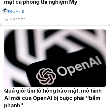
mặt cả phòng thí nghiệm Mỹ
Kiều My
✔
5 giờ trước
Quá giỏi tìm lỗ hổng bảo mật, mô hình
AI mới của OpenAI bị buộc phải "bấm
phanh"