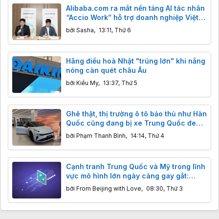
Alibaba.com ra mắt nền tảng AI tác nhân
“Accio Work” hỗ trợ doanh nghiệp Việt
xuất khẩu
bởi
Sasha
,
13:11, Thứ 6
Hãng điều hoà Nhật "trúng lớn" khi nắng
nóng càn quét châu Âu
bởi
Kiều My
,
13:37, Thứ 5
Ghê thật, thị trường ô tô bảo thủ như Hàn
Quốc cũng đang bị xe Trung Quốc đe
dọa
bởi
Phạm Thanh Bình
,
14:14, Thứ 4
Cạnh tranh Trung Quốc và Mỹ trong lĩnh
vực mô hình lớn ngày càng gay gắt:
Hàng Mỹ giảm giá mạnh để cạnh tranh
bởi
From Beijing with Love
,
08:30, Thứ 3
với Kimi và DeepSeek