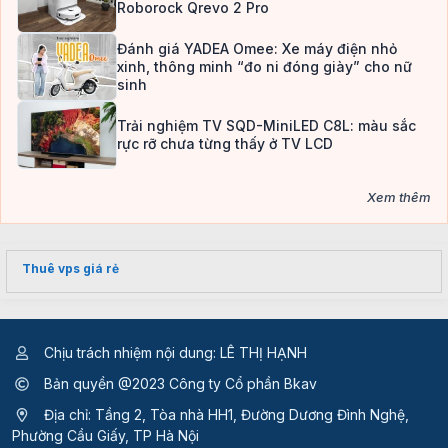
Roborock Qrevo 2 Pro
Đánh giá YADEA Omee: Xe máy điện nhỏ
xinh, thông minh “đo ni đóng giày” cho nữ
sinh
Trải nghiệm TV SQD-MiniLED C8L: màu sắc
rực rỡ chưa từng thấy ở TV LCD
Xem thêm
Thuê vps giá rẻ
Chịu trách nhiệm nội dung: LÊ THỊ HẠNH
Bản quyền @2023 Công ty Cổ phần Bkav
Địa chỉ: Tầng 2, Tòa nhà HH1, Đường Dương Đình Nghệ,
Phường Cầu Giấy, TP Hà Nội