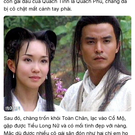
con gái đầu của Quách Tĩnh là Quách Phù, chàng đã
bị cô chặt mất cánh tay phải.
Sau đó, chàng trốn khỏi Toàn Chân, lạc vào Cổ Mộ,
gặp được Tiểu Long Nữ và có mối tình đẹp với nàng.
Mặc dù được nhiều cô gái săn đón như hai chị em họ