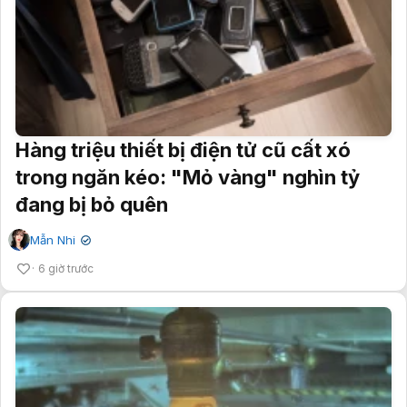
Hàng triệu thiết bị điện tử cũ cất xó
trong ngăn kéo: "Mỏ vàng" nghìn tỷ
đang bị bỏ quên
Mẫn Nhi
✔
6 giờ trước