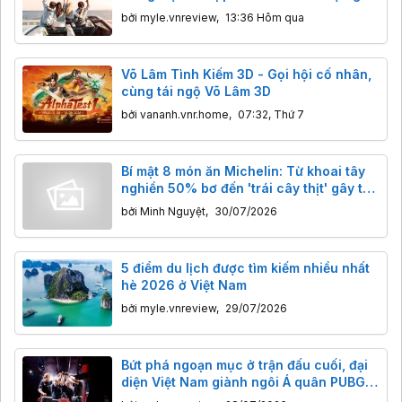
nhận công sức nhất
bởi
myle.vnreview
,
13:36 Hôm qua
Võ Lâm Tình Kiếm 3D - Gọi hội cố nhân,
cùng tái ngộ Võ Lâm 3D
bởi
vananh.vnr.home
,
07:32, Thứ 7
Bí mật 8 món ăn Michelin: Từ khoai tây
nghiền 50% bơ đến 'trái cây thịt' gây tò
mò
bởi
Minh Nguyệt
,
30/07/2026
5 điểm du lịch được tìm kiếm nhiều nhất
hè 2026 ở Việt Nam
bởi
myle.vnreview
,
29/07/2026
Bứt phá ngoạn mục ở trận đấu cuối, đại
diện Việt Nam giành ngôi Á quân PUBG
tại Esports World Cup 2026