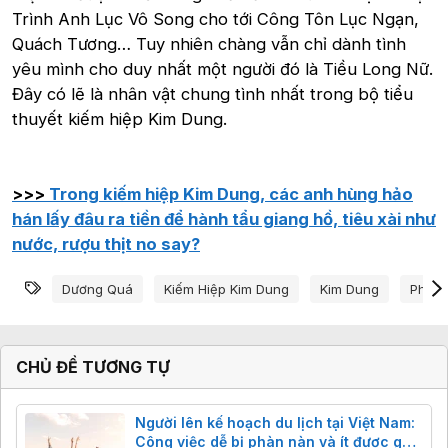
Trình Anh Lục Vô Song cho tới Công Tôn Lục Ngạn,
Quách Tương… Tuy nhiên chàng vẫn chỉ dành tình
yêu mình cho duy nhất một người đó là Tiều Long Nữ.
Đây có lẽ là nhân vật chung tình nhất trong bộ tiểu
thuyết kiếm hiệp Kim Dung.
>>>
Trong kiếm hiệp Kim Dung, các anh hùng hảo
hán lấy đâu ra tiền để hành tẩu giang hồ, tiêu xài như
nước, rượu thịt no say?
Từ khóa
Dương Quá
Kiếm Hiệp Kim Dung
Kim Dung
Phim
CHỦ ĐỀ TƯƠNG TỰ
Người lên kế hoạch du lịch tại Việt Nam:
Công việc dễ bị phàn nàn và ít được ghi