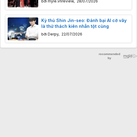
bởi
myle.vnreview
,
28/07/2026
Kỳ thủ Shin Jin-seo: Đánh bại AI cờ vây
là thử thách kiên nhẫn tột cùng
bởi
Derpy
,
22/07/2026