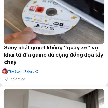
Sony nhất quyết không "quay xe" vụ
khai tử đĩa game dù cộng đồng dọa tẩy
chay
The Storm Riders
✔
7 giờ trước