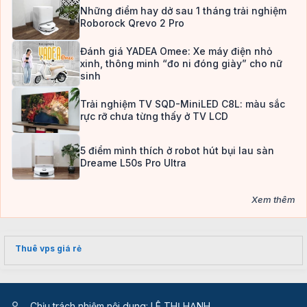
Những điểm hay dở sau 1 tháng trải nghiệm
Roborock Qrevo 2 Pro
Đánh giá YADEA Omee: Xe máy điện nhỏ
xinh, thông minh “đo ni đóng giày” cho nữ
sinh
Trải nghiệm TV SQD-MiniLED C8L: màu sắc
rực rỡ chưa từng thấy ở TV LCD
5 điểm mình thích ở robot hút bụi lau sàn
Dreame L50s Pro Ultra
Xem thêm
Thuê vps giá rẻ
Chịu trách nhiệm nội dung: LÊ THỊ HẠNH