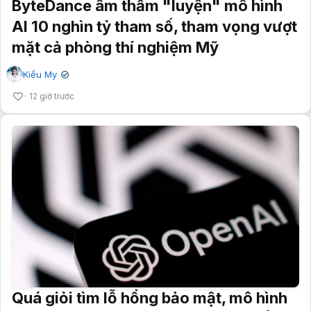
ByteDance âm thầm "luyện" mô hình
AI 10 nghìn tỷ tham số, tham vọng vượt
mặt cả phòng thí nghiệm Mỹ
Kiều My
✔
12 giờ trước
Quá giỏi tìm lỗ hổng bảo mật, mô hình