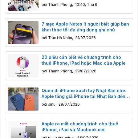
bởi
Thanh Phong
,
10:40, Thứ 6
7 mẹo Apple Notes ít người biết giúp bạn
khai thác tối đa ứng dụng ghi chú
bởi
Trúc Hà Nhân
,
31/07/2026
20 điều cần biết về chương trình cho
thuê iPhone, iPad hoặc Mac của Apple
bởi
Thanh Phong
,
29/07/2026
Quên đi iPhone xách tay Nhật Bản nhé.
Apple tăng giá iPhone tại Nhật Bản đến
11,3% rồi
bởi
Jinu
,
29/07/2026
Apple ra mắt chương trình cho thuê
iPhone, iPad và Macbook mới
bởi
myle.vnreview
,
28/07/2026