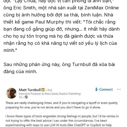
dội. "Lạy Chúa, hãy đọc vị căn phòng đi anh bạn,"
ông Eric Smith, một nhà sản xuất tại ZeniMax Online
cũng bị ảnh hưởng bởi đợt sa thải, bình luận. Nhà
thiết kế game Paul Murphy thì viết: "Tôi chắc rằng
bạn đang cố gắng giúp đỡ, nhưng... ít nhất hãy dành
cho họ sự tôn trọng mà họ đã giành được và thừa
nhận rằng họ có khả năng tự viết sơ yếu lý lịch của
mình."
Sau những phản ứng này, ông Turnbull đã xóa bài
đăng của mình.