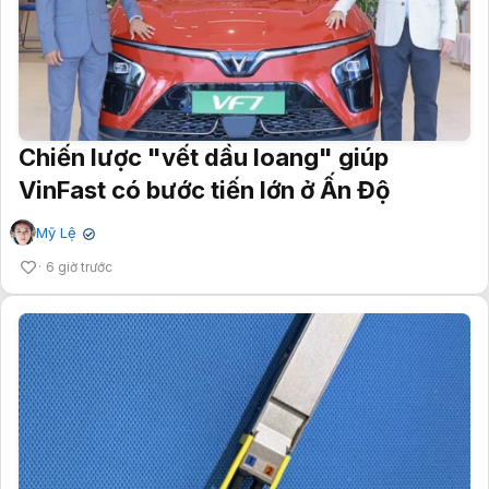
Chiến lược "vết dầu loang" giúp
VinFast có bước tiến lớn ở Ấn Độ
Mỹ Lệ
✔
6 giờ trước