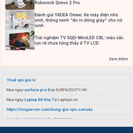
Roborock Qrevo 2 Pro
Đánh giá YADEA Omee: Xe máy điện nhỏ
xinh, thông minh “đo ni đóng giày” cho nữ
sinh
Trải nghiệm TV SQD-MiniLED C8L: màu sắc
rực rỡ chưa từng thấy ở TV LCD
Xem thêm
Thuê vps giá rẻ
Mua ngay
surface pro 8
tại SURFACECITY.VN
Mua ngay
Laptop Đồ Hoạ
Tại Laptops.vn
https://zingserver.com/bang-gia-vps-canada
mua key visio bản quyền
chính hãng
laptop cũ tphcm