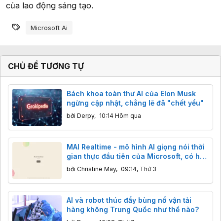
của lao động sáng tạo.
Từ khóa
Microsoft Ai
CHỦ ĐỀ TƯƠNG TỰ
Bách khoa toàn thư AI của Elon Musk
ngừng cập nhật, chẳng lẽ đã "chết yểu"
bởi
Derpy
,
10:14 Hôm qua
MAI Realtime - mô hình AI giọng nói thời
gian thực đầu tiên của Microsoft, có hỗ
trợ tiếng Việt
bởi
Christine May
,
09:14, Thứ 3
AI và robot thúc đẩy bùng nổ vận tải
hàng không Trung Quốc như thế nào?