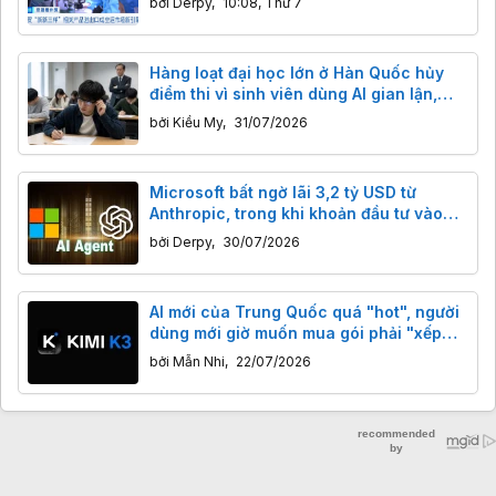
bởi
Derpy
,
10:08, Thứ 7
Hàng loạt đại học lớn ở Hàn Quốc hủy
điểm thi vì sinh viên dùng AI gian lận,
phải quay lại thi viết tay
bởi
Kiều My
,
31/07/2026
Microsoft bất ngờ lãi 3,2 tỷ USD từ
Anthropic, trong khi khoản đầu tư vào
OpenAI giảm mạnh
bởi
Derpy
,
30/07/2026
AI mới của Trung Quốc quá "hot", người
dùng mới giờ muốn mua gói phải "xếp
hàng"
bởi
Mẫn Nhi
,
22/07/2026