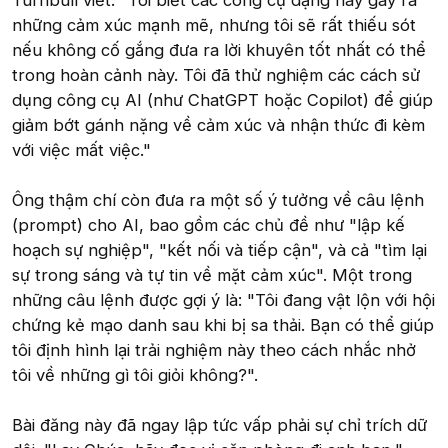
Turnbull viết. "Tôi biết các công cụ dạng này gây ra
những cảm xúc mạnh mẽ, nhưng tôi sẽ rất thiếu sót
nếu không cố gắng đưa ra lời khuyên tốt nhất có thể
trong hoàn cảnh này. Tôi đã thử nghiệm các cách sử
dụng công cụ AI (như ChatGPT hoặc Copilot) để giúp
giảm bớt gánh nặng về cảm xúc và nhận thức đi kèm
với việc mất việc."
Ông thậm chí còn đưa ra một số ý tưởng về câu lệnh
(prompt) cho AI, bao gồm các chủ đề như "lập kế
hoạch sự nghiệp", "kết nối và tiếp cận", và cả "tìm lại
sự trong sáng và tự tin về mặt cảm xúc". Một trong
những câu lệnh được gợi ý là: "Tôi đang vật lộn với hội
chứng kẻ mạo danh sau khi bị sa thải. Bạn có thể giúp
tôi định hình lại trải nghiệm này theo cách nhắc nhở
tôi về những gì tôi giỏi không?".
Bài đăng này đã ngay lập tức vấp phải sự chỉ trích dữ