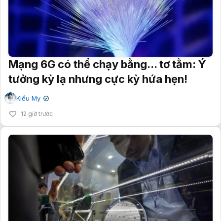
Mạng 6G có thể chạy bằng... tơ tằm: Ý
tưởng kỳ lạ nhưng cực kỳ hứa hẹn!
Kiều My
✔
12 giờ trước