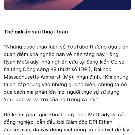
Thế giới ẩn sau thuật toán
"Những cuộc thảo luận về YouTube thường dựa trên
quan điểm khá nghèo nàn về nền tảng này," ông
Ryan McGrady, nhà nghiên cứu tại Sáng kiến Cơ sở
hạ tầng Công cộng Kỹ thuật số (DPI), Đại học
Massachusetts Amherst (Mỹ), nhận định. "Khi chúng
ta chỉ tập trung vào những gì phổ biến, chúng ta bỏ
qua cách mà phần lớn mọi người thực sự sử dụng
YouTube và vai trò của nó trong xã hội."
Để khám phá "góc khuất" này, ông McGrady và các
đồng nghiệp, dẫn đầu bởi Giám đốc DPI Ethan
Zuckerman, đã xây dựng một công cụ đặc biệt để lấy