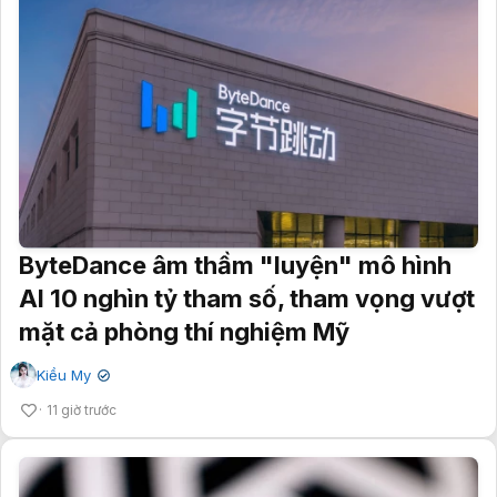
ByteDance âm thầm "luyện" mô hình
AI 10 nghìn tỷ tham số, tham vọng vượt
mặt cả phòng thí nghiệm Mỹ
Kiều My
✔
11 giờ trước