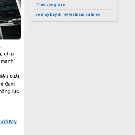
Thuê vps giá rẻ
vé máy bay đi mỹ vietnam airlines
,
, chip
c mạnh
hiệu suất
hỉ đảm
năng lực
gười Mỹ