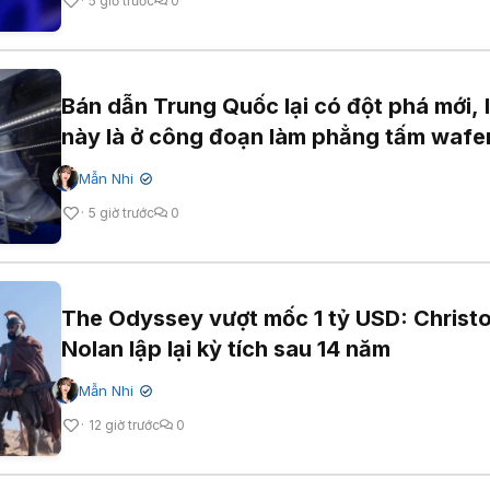
5 giờ trước
0
Bán dẫn Trung Quốc lại có đột phá mới, 
này là ở công đoạn làm phẳng tấm wafe
Mẫn Nhi
✔
5 giờ trước
0
The Odyssey vượt mốc 1 tỷ USD: Christ
Nolan lập lại kỳ tích sau 14 năm
Mẫn Nhi
✔
12 giờ trước
0