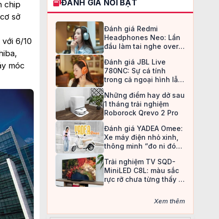
ĐÁNH GIÁ NỔI BẬT
h chip
 cơ sở
Đánh giá Redmi
Headphones Neo: Lần
với 6/10
đầu làm tai nghe over-
hiba,
ear, Redmi chọn cách đi
Đánh giá JBL Live
an toàn
máy móc
780NC: Sự cá tính
trong cả ngoại hình lẫn
chất âm
Những điểm hay dở sau
1 tháng trải nghiệm
Roborock Qrevo 2 Pro
Đánh giá YADEA Omee:
Xe máy điện nhỏ xinh,
thông minh “đo ni đóng
giày” cho nữ sinh
Trải nghiệm TV SQD-
MiniLED C8L: màu sắc
rực rỡ chưa từng thấy ở
TV LCD
Xem thêm