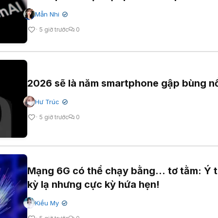
Mẫn Nhi
✔
5 giờ trước
0
2026 sẽ là năm smartphone gập bùng n
Hư Trúc
✔
5 giờ trước
0
Mạng 6G có thể chạy bằng... tơ tằm: Ý 
kỳ lạ nhưng cực kỳ hứa hẹn!
Kiều My
✔