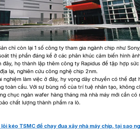
Bản chỉ còn lại 1 số công ty tham gia ngành chip như Sony
soát thị phần đáng kể ở các phân khúc cảm biến hình ảnh
 đây, họ thành lập thêm công ty Rapidus để tập hợp sứ
địa lại, nghiên cứu công nghệ chip 2nm.
rải nghiệm làm việc ở đây, hy vọng dây chuyền có thể đạt 
 toàn cầu. Với sự bùng nổ của trí tuệ nhân tạo, không c
hàng chục ngàn wafer hàng tháng mà nhà máy mới cần có 
 bảo chất lượng thành phẩm ra lò.
lôi kéo TSMC để chạy đua xây nhà máy chip, tại sao n