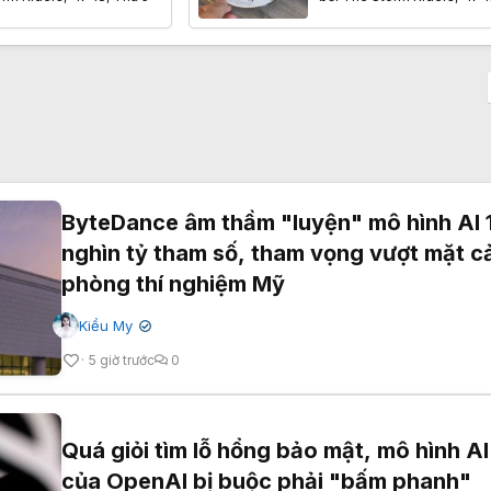
ByteDance âm thầm "luyện" mô hình AI 
nghìn tỷ tham số, tham vọng vượt mặt c
phòng thí nghiệm Mỹ
Kiều My
✔
5 giờ trước
0
Quá giỏi tìm lỗ hổng bảo mật, mô hình AI
của OpenAI bị buộc phải "bấm phanh"