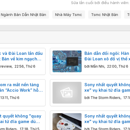
Sửa lần cuối bởi điều hành viên
Ngành Bán Dẫn Nhật Bản
Nhà Máy Tsmc
Tsmc Nhật Bản
T
 và Đài Loan lần đầu
Bán dẫn đổi ngôi: Hàn
t Bản về kim ngạch
Đài Loan xô đổ vị thế 
u nhờ sự bùng nổ của
khẩu của Nhật Bản
nreview
,
22:56, Thứ 6
bởi
Mẫn Nhi
,
22:00, Thứ 6
com ra mắt nền tảng
Sony nhất quyết khôn
hân “Accio Work” hỗ
xe" vụ khai tử đĩa ga
 nghiệp Việt xuất
cộng đồng dọa tẩy ch
13:11, Thứ 6
bởi
The Storm Riders
,
17:1
t quyết không "quay
Sony nhất quyết khôn
ai tử đĩa game dù
xe" vụ khai tử đĩa ga
g dọa tẩy chay
cộng đồng dọa tẩy ch
orm Riders
,
17:18, Thứ 5
bởi
The Storm Riders
,
17:1