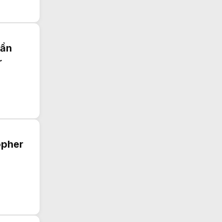
lần
r
opher