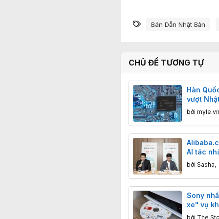
Từ khóa
Bán Dẫn Nhật Bản
CHỦ ĐỀ TƯƠNG TỰ
Hàn Quốc
vượt Nhậ
xuất khẩ
bởi
myle.v
AI
Alibaba.
AI tác n
trợ doanh
bởi
Sasha
,
khẩu
Sony nhấ
xe" vụ kh
cộng đồn
bởi
The St