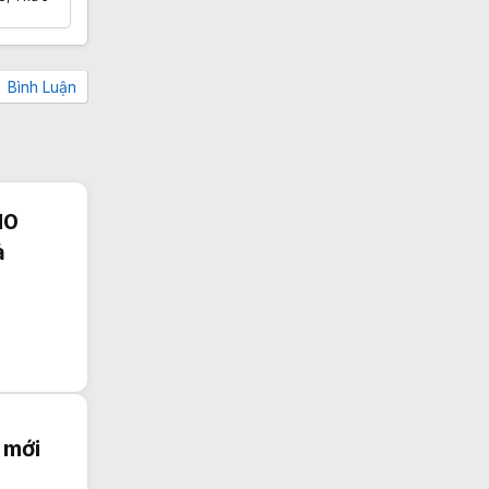
Bình Luận
10
ả
 mới