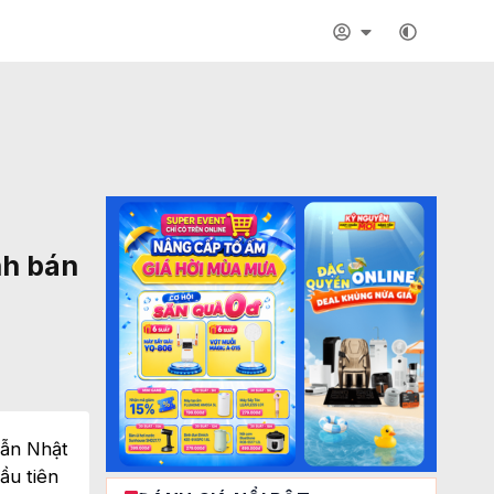
nh bán
dẫn Nhật
ầu tiên