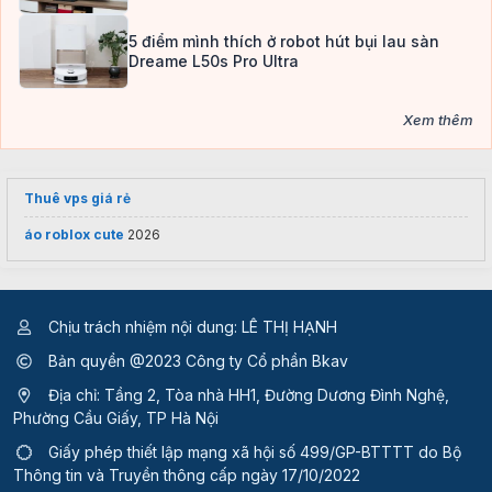
5 điểm mình thích ở robot hút bụi lau sàn
Dreame L50s Pro Ultra
Xem thêm
Thuê vps giá rẻ
áo roblox cute
2026
Chịu trách nhiệm nội dung: LÊ THỊ HẠNH
Bản quyền @2023 Công ty Cổ phần Bkav
Địa chỉ: Tầng 2, Tòa nhà HH1, Đường Dương Đình Nghệ,
Phường Cầu Giấy, TP Hà Nội
Giấy phép thiết lập mạng xã hội số 499/GP-BTTTT
do Bộ
Thông tin và Truyền thông cấp ngày 17/10/2022