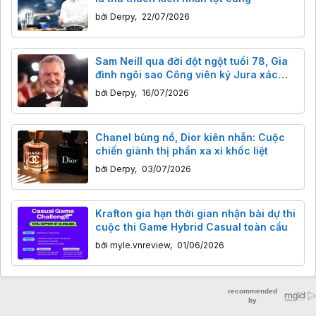
bởi
Derpy
,
22/07/2026
Sam Neill qua đời đột ngột tuổi 78, Gia
đình ngôi sao Công viên kỷ Jura xác
nhận ông đã khỏi ung thư, nhưng
bởi
Derpy
,
16/07/2026
nguyên nhân cái chết chưa rõ
Chanel bùng nổ, Dior kiên nhẫn: Cuộc
chiến giành thị phần xa xỉ khốc liệt
bởi
Derpy
,
03/07/2026
Krafton gia hạn thời gian nhận bài dự thi
cuộc thi Game Hybrid Casual toàn cầu
bởi
myle.vnreview
,
01/06/2026