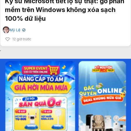
Kỹ sư Microsoft tiết lộ sự thật: gỡ phần
mềm trên Windows không xóa sạch
100% dữ liệu
Mỹ Lệ
✔
12 giờ trước