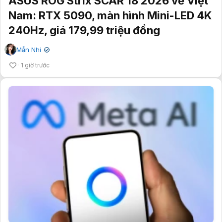
ASUS ROG Strix SCAR 18 2026 về Việt
Nam: RTX 5090, màn hình Mini-LED 4K
240Hz, giá 179,99 triệu đồng
Mẫn Nhi
✔
1 giờ trước