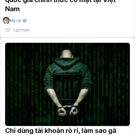
Nam
Mỹ Lệ
✔
1 giờ trước
Chỉ dùng tài khoản rò rỉ, làm sao gã