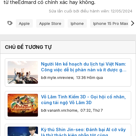
từ theEdmard có chính xác hay không.
Sửa lần cuối bởi điều hành viên:
12/05/2024
Từ khóa
Apple
Apple Store
Iphone
Iphone 15 Pro Max
CHỦ ĐỀ TƯƠNG TỰ
Người lên kế hoạch du lịch tại Việt Nam:
Công việc dễ bị phàn nàn và ít được ghi
nhận công sức nhất
bởi
myle.vnreview
,
13:36 Hôm qua
Võ Lâm Tình Kiếm 3D - Gọi hội cố nhân,
cùng tái ngộ Võ Lâm 3D
bởi
vananh.vnr.home
,
07:32, Thứ 7
Kỳ thủ Shin Jin-seo: Đánh bại AI cờ vây
là thử thách kiên nhẫn tột cùng