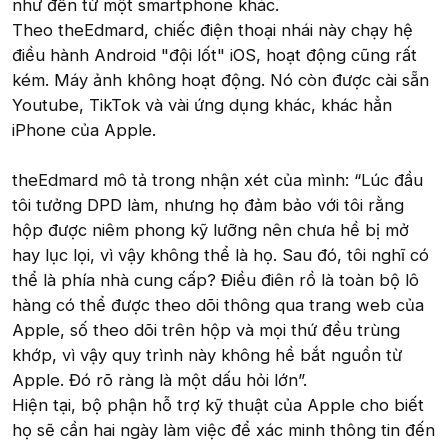
như đến từ một smartphone khác.
Theo theEdmard, chiếc điện thoại nhái này chạy hệ
điều hành Android "đội lốt" iOS, hoạt động cũng rất
kém. Máy ảnh không hoạt động. Nó còn được cài sẵn
Youtube, TikTok và vài ứng dụng khác, khác hẳn
iPhone của Apple.
theEdmard mô tả trong nhận xét của mình: “Lúc đầu
tôi tưởng DPD làm, nhưng họ đảm bảo với tôi rằng
hộp được niêm phong kỹ lưỡng nên chưa hề bị mở
hay lục lọi, vì vậy không thể là họ. Sau đó, tôi nghĩ có
thể là phía nhà cung cấp? Điều điên rồ là toàn bộ lô
hàng có thể được theo dõi thông qua trang web của
Apple, số theo dõi trên hộp và mọi thứ đều trùng
khớp, vì vậy quy trình này không hề bắt nguồn từ
Apple. Đó rõ ràng là một dấu hỏi lớn”.
Hiện tại, bộ phận hỗ trợ kỹ thuật của Apple cho biết
họ sẽ cần hai ngày làm việc để xác minh thông tin đến