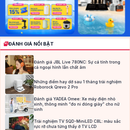
ĐÁNH GIÁ NỔI BẬT
Đánh giá JBL Live 780NC: Sự cá tính trong
cả ngoại hình lẫn chất âm
Những điểm hay dở sau 1 tháng trải nghiệm
Roborock Qrevo 2 Pro
Đánh giá YADEA Omee: Xe máy điện nhỏ
xinh, thông minh “đo ni đóng giày” cho nữ
sinh
Trải nghiệm TV SQD-MiniLED C8L: màu sắc
rực rỡ chưa từng thấy ở TV LCD