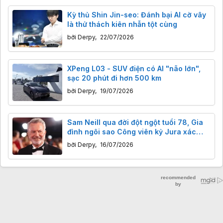
Kỳ thủ Shin Jin-seo: Đánh bại AI cờ vây
là thử thách kiên nhẫn tột cùng
bởi
Derpy
,
22/07/2026
XPeng L03 - SUV điện có AI "não lớn",
sạc 20 phút đi hơn 500 km
bởi
Derpy
,
19/07/2026
Sam Neill qua đời đột ngột tuổi 78, Gia
đình ngôi sao Công viên kỷ Jura xác
nhận ông đã khỏi ung thư, nhưng
bởi
Derpy
,
16/07/2026
nguyên nhân cái chết chưa rõ