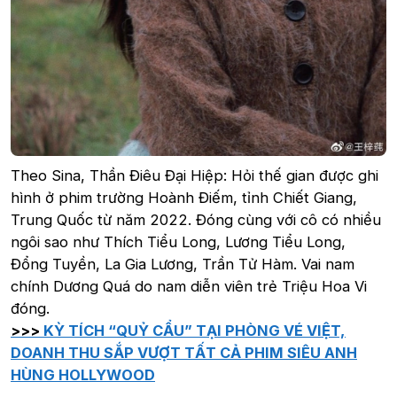
Theo Sina, Thần Điêu Đại Hiệp: Hỏi thế gian được ghi
hình ở phim trường Hoành Điếm, tỉnh Chiết Giang,
Trung Quốc từ năm 2022. Đóng cùng với cô có nhiều
ngôi sao như Thích Tiểu Long, Lương Tiểu Long,
Đổng Tuyền, La Gia Lương, Trần Tử Hàm. Vai nam
chính Dương Quá do nam diễn viên trẻ Triệu Hoa Vi
đóng.
>>>
KỲ TÍCH “QUỶ CẨU” TẠI PHÒNG VÉ VIỆT,
DOANH THU SẮP VƯỢT TẤT CẢ PHIM SIÊU ANH
HÙNG HOLLYWOOD