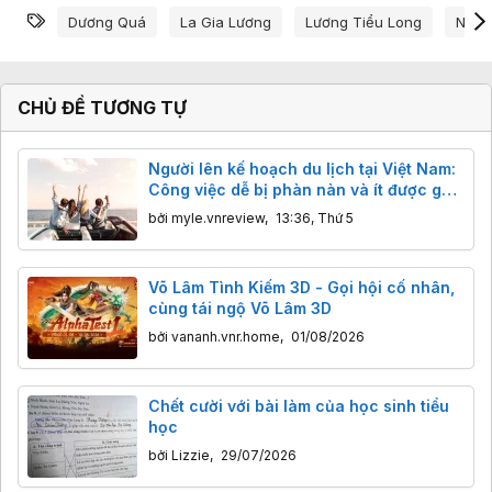
Từ khóa
Dương Quá
La Gia Lương
Lương Tiểu Long
Nhan
CHỦ ĐỀ TƯƠNG TỰ
Người lên kế hoạch du lịch tại Việt Nam:
Công việc dễ bị phàn nàn và ít được ghi
nhận công sức nhất
bởi
myle.vnreview
,
13:36, Thứ 5
Võ Lâm Tình Kiếm 3D - Gọi hội cố nhân,
cùng tái ngộ Võ Lâm 3D
bởi
vananh.vnr.home
,
01/08/2026
Chết cười với bài làm của học sinh tiểu
học
bởi
Lizzie
,
29/07/2026