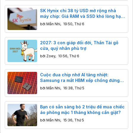
SK Hynix chi 38 tỷ USD mở rộng nhà
máy chip: Giá RAM và SSD khó lòng hạ
nhiệt trước năm 2028
bởi
Mẫn Nhi
,
19:50, Thứ 6
2027: 3 con giáp đổi đời, Thần Tài gõ
cửa, quý nhân phù trợ
bởi
Zoey
,
10:56, Thứ 6
Cuộc đua chip nhớ AI tăng nhiệt:
Samsung ra mắt HBM xếp chồng đứng
và NAND 400 lớp
bởi
Mẫn Nhi
,
16:38, Thứ 5
Bạn có sẵn sàng bỏ 2 triệu để mua chiếc
áo phông mặc 1 tháng không cần giặt?
bởi
Mẫn Nhi
,
15:36, Thứ 5