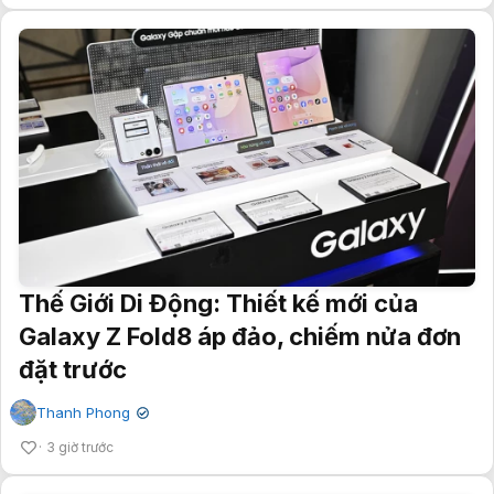
Thế Giới Di Động: Thiết kế mới của
Galaxy Z Fold8 áp đảo, chiếm nửa đơn
đặt trước
Thanh Phong
✔
3 giờ trước