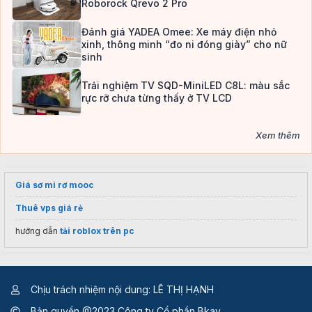
Roborock Qrevo 2 Pro
Đánh giá YADEA Omee: Xe máy điện nhỏ
xinh, thông minh “đo ni đóng giày” cho nữ
sinh
Trải nghiệm TV SQD-MiniLED C8L: màu sắc
rực rỡ chưa từng thấy ở TV LCD
Xem thêm
Giá sơ mi rơ mooc
Thuê vps giá rẻ
hướng dẫn
tải roblox trên pc
Chịu trách nhiệm nội dung: LÊ THỊ HẠNH
Bản quyền @2023 Công ty Cổ phần Bkav