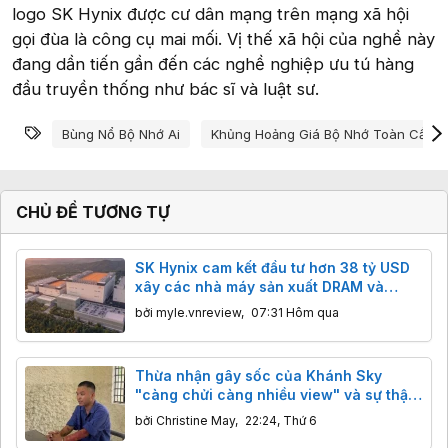
logo SK Hynix được cư dân mạng trên mạng xã hội
gọi đùa là công cụ mai mối. Vị thế xã hội của nghề này
đang dần tiến gần đến các nghề nghiệp ưu tú hàng
đầu truyền thống như bác sĩ và luật sư.
Từ khóa
Bùng Nổ Bộ Nhớ Ai
Khủng Hoảng Giá Bộ Nhớ Toàn Cầu
CHỦ ĐỀ TƯƠNG TỰ
SK Hynix cam kết đầu tư hơn 38 tỷ USD
xây các nhà máy sản xuất DRAM và
NAND mới
bởi
myle.vnreview
,
07:31 Hôm qua
Thừa nhận gây sốc của Khánh Sky
"càng chửi càng nhiều view" và sự thật
cần biết
bởi
Christine May
,
22:24, Thứ 6