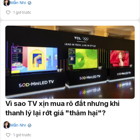
Mẫn Nhi
✔
1 giờ trước
Vì sao TV xịn mua rõ đắt nhưng khi
thanh lý lại rớt giá "thảm hại"?
Mẫn Nhi
✔
1 giờ trước