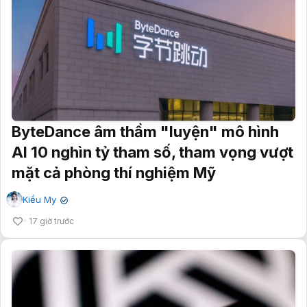
ByteDance âm thầm "luyện" mô hình
AI 10 nghìn tỷ tham số, tham vọng vượt
mặt cả phòng thí nghiệm Mỹ
Kiều My
✔
17 giờ trước