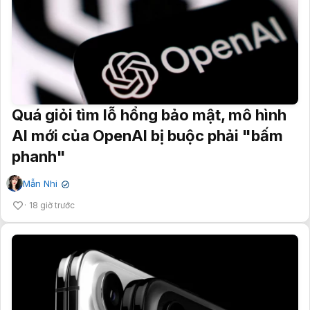
Quá giỏi tìm lỗ hổng bảo mật, mô hình
AI mới của OpenAI bị buộc phải "bấm
phanh"
Mẫn Nhi
✔
18 giờ trước