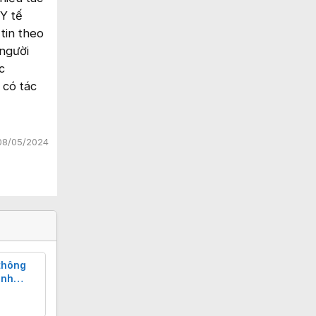
Y tế
tin theo
người
c
 có tác
08/05/2024
thông
inh