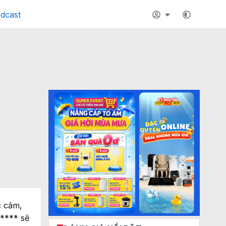
dcast
c cảm,
***** sẽ