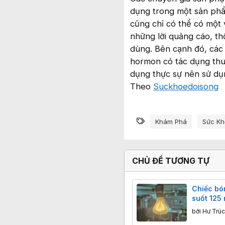
dụng trong một sản phẩ
cũng chỉ có thể có một v
những lời quảng cáo, t
dùng. Bên cạnh đó, các
hormon có tác dụng thu 
dụng thực sự nên sử dụn
Theo
Suckhoedoisong
Từ khóa
Khám Phá
Sức Kh
CHỦ ĐỀ TƯƠNG TỰ
Chiếc bó
suốt 125
Độ bền k
bởi
Hư Trúc
đại cũng