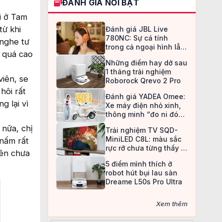
ĐÁNH GIÁ NỔI BẬT
i ở Tam
từ khi
Đánh giá JBL Live
780NC: Sự cá tính
 nghe tư
trong cả ngoại hình lẫn
g quá cao
chất âm
Những điểm hay dở sau
1 tháng trải nghiệm
viên, se
Roborock Qrevo 2 Pro
hôi rất
Đánh giá YADEA Omee:
g lại vì
Xe máy điện nhỏ xinh,
thông minh “đo ni đóng
giày” cho nữ sinh
 nữa, chị
Trải nghiệm TV SQD-
MiniLED C8L: màu sắc
 nấm rất
rực rỡ chưa từng thấy ở
iên chưa
TV LCD
5 điểm mình thích ở
robot hút bụi lau sàn
Dreame L50s Pro Ultra
Xem thêm