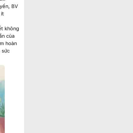
uyến, BV
ít
ết không
ần của
làm hoàn
n sức