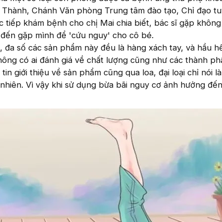
hí Thành, Chánh Văn phòng Trung tâm đào tạo, Chỉ đạo t
 tiếp khám bệnh cho chị Mai chia biết, bác sĩ gặp không 
 đến gặp mình để 'cứu nguy' cho cô bé.
, đa số các sản phẩm này đều là hàng xách tay, và hầu h
hông có ai đánh giá về chất lượng cũng như các thành ph
in giới thiệu về sản phẩm cũng qua loa, đại loại chỉ nói 
 nhiên. Vì vậy khi sử dụng bừa bãi nguy cơ ảnh hưởng đế