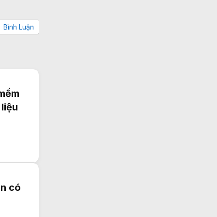
Bình Luận
n mềm
liệu
ên có