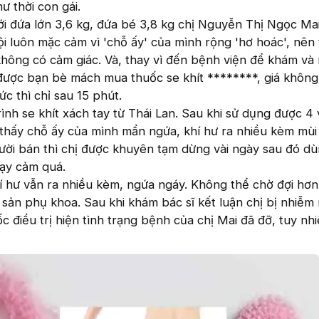
ư thời con gái.
ới đứa lớn 3,6 kg, đứa bé 3,8 kg chị Nguyễn Thị Ngọc Ma
i luôn mặc cảm vì 'chỗ ấy' của mình rộng 'hơ hoác', nên 
không có cảm giác. Và, thay vì đến bệnh viện để khám và
 được bạn bè mách mua thuốc se khít ********, giá khôn
tức thì chỉ sau 15 phút.
trình se khít xách tay từ Thái Lan. Sau khi sử dụng được 4 
 thấy chỗ ấy của mình mẩn ngứa, khí hư ra nhiều kèm mùi 
gười bán thì chị được khuyên tạm dừng vài ngày sau đó dùn
hạy cảm quá.
hí hư vẫn ra nhiều kèm, ngứa ngáy. Không thể chờ đợi hơn
 sản phụ khoa. Sau khi khám bác sĩ kết luận chị bị nhiễm
c điều trị hiện tình trạng bệnh của chị Mai đã đỡ, tuy nh