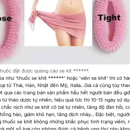
 thuốc đặt được quảng cáo se kít ******.
 như 'thuốc se khít ******' hoặc 'viên se khít' thì có hà
oại từ Thái, Hàn, Nhật đến Mỹ, Italia…Giá cả cũng tùy the
ướt qua các trang bán sản phẩm hầu hết người bán đều giớ
từ thảo dược tự nhiên, hiệu quả tức thì 10-15 ngày sử dụ
 chắc nịch như se khít cô bé tự nhiên, tăng độ đàn hồi, 
 hồng hào, giảm khô hạn, tăng dịch nhày... Đặc biệt, ngườ
g thuốc se khít không những khắc phục tình trạng viêm, 
 mà một số loại còn phòng được cả bệnh ung thư phụ kh