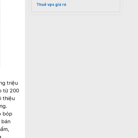
Thuê vps giá rẻ
ng triệu
o từ 200
i thiệu
ng.
co bóp
i bán
nấm,
oa…