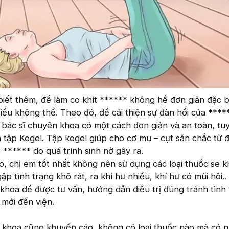
iết thêm, để làm co khít ****** không hề đơn giản đặc biệ
iều không thể. Theo đó, để cải thiện sự đàn hồi của ****
bác sĩ chuyên khoa có một cách đơn giản và an toàn, tu
 là tập Kegel. Tập kegel giúp cho cơ mu – cụt săn chắc từ 
 ****** do quá trình sinh nở gây ra.
, chị em tốt nhất không nên sử dụng các loại thuốc se kh
 tình trạng khô rát, ra khí hư nhiều, khí hư có mùi hôi..
khoa để được tư vấn, hướng dẫn điều trị đúng tránh tình
mới đến viện.
 khoa cũng khuyến cáo, không có loại thuốc nào mà có n