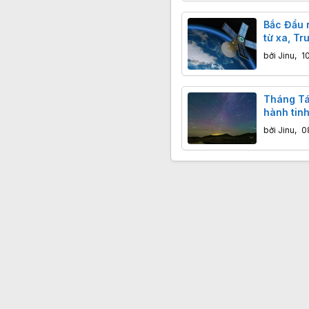
Bắc Đẩu 
từ xa, Tr
Công ngh
bởi
Jinu
,
1
xác centi
Tháng Tá
hành tinh
thực, ngu
bởi
Jinu
,
0
khổng lồ