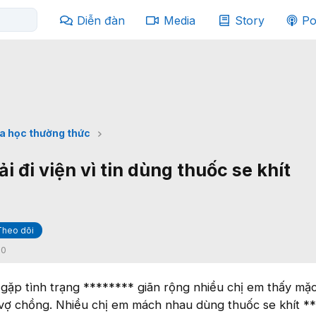
Diễn đàn
Media
Story
Po
a học thường thức
i đi viện vì tin dùng thuốc se khít
Theo dõi
:
0
gặp tình trạng ******** giãn rộng nhiều chị em thấy mặ
t vợ chồng. Nhiều chị em mách nhau dùng thuốc se khít *