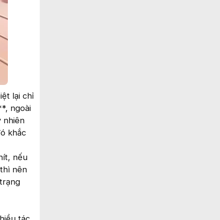
t lại chỉ
**, ngoài
y nhiên
đó khắc
ít, nếu
 thì nên
 trạng
hiều tác