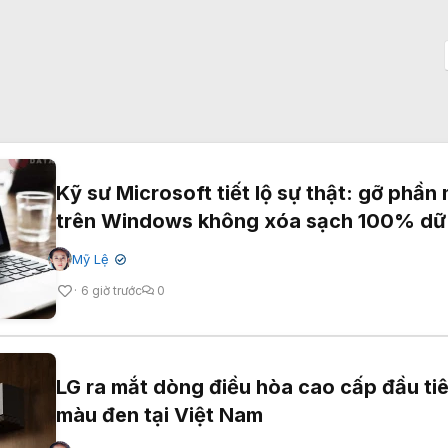
Kỹ sư Microsoft tiết lộ sự thật: gỡ phầ
trên Windows không xóa sạch 100% dữ 
Mỹ Lệ
✔
6 giờ trước
0
LG ra mắt dòng điều hòa cao cấp đầu ti
màu đen tại Việt Nam