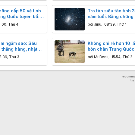
nâng cấp 50 vệ tinh
Tro tàn siêu tân tinh 3
ung Quốc tuyên bố:
năm tuổi: Bằng chứng 
ệ đột phá, độ chính
đáy biển sâu
0:00, Thứ 4
bởi
Jinu
,
08:39, Thứ 4
met vượt trội GPS
m ngắm sao: Sáu
Không chỉ rẻ hơn 10 lầ
 thẳng hàng, nhật
bốn chân Trung Quốc
yệt thực và ngôi sao
khiến chuỗi cung ứng
8:39, Thứ 3
bởi
Mr Bens
,
15:54, Thứ 2
 đáng sợ
Tây rơi vào thế khó nh
nào?