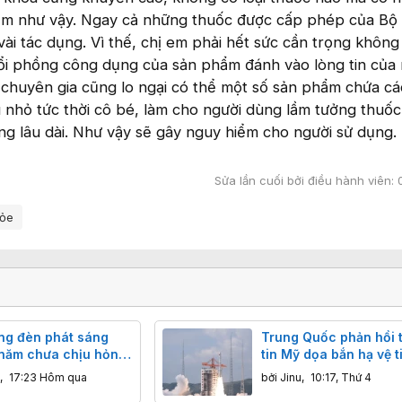
m như vậy. Ngay cả những thuốc được cấp phép của Bộ 
ài tác dụng. Vì thế, chị em phải hết sức cần trọng không 
hổi phồng công dụng của sản phẩm đánh vào lòng tin của 
 chuyên gia cũng lo ngại có thể một số sản phẩm chứa cá
nhỏ tức thời cô bé, làm cho người dùng lầm tưởng thuốc
g lâu dài. Như vậy sẽ gây nguy hiểm cho người sử dụng.
Sửa lần cuối bởi điều hành viên:
ỏe
ng đèn phát sáng
Trung Quốc phản hồi 
 năm chưa chịu hỏng:
tin Mỹ dọa bắn hạ vệ t
hiến công nghệ hiện
Trung Quốc
,
17:23 Hôm qua
bởi
Jinu
,
10:17, Thứ 4
 phải ngả nón