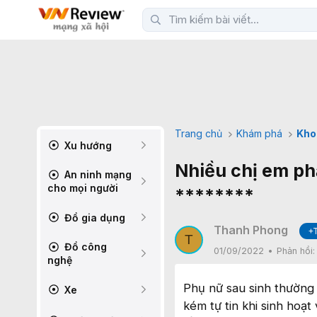
Trang chủ
Khám phá
Kho
Xu hướng
Nhiều chị em phả
An ninh mạng
cho mọi người
********
Đồ gia dụng
Thanh Phong
+
T
Đồ công
01/09/2022
Phản hồi
nghệ
Phụ nữ sau sinh thường 
Xe
kém tự tin khi sinh hoạ