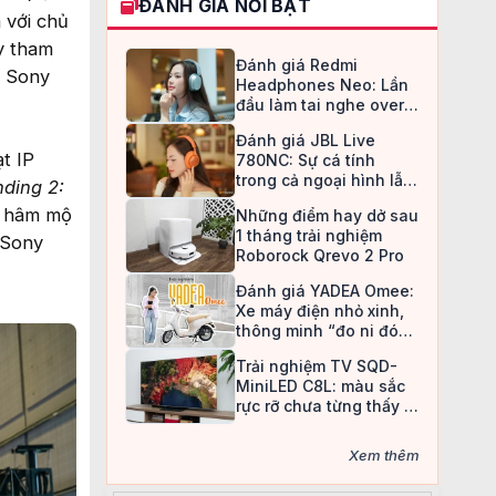
ĐÁNH GIÁ NỔI BẬT
 với chủ
y tham
Đánh giá Redmi
, Sony
Headphones Neo: Lần
đầu làm tai nghe over-
ear, Redmi chọn cách đi
Đánh giá JBL Live
an toàn
t IP
780NC: Sự cá tính
trong cả ngoại hình lẫn
nding 2:
chất âm
i hâm mộ
Những điểm hay dở sau
1 tháng trải nghiệm
 Sony
Roborock Qrevo 2 Pro
Đánh giá YADEA Omee:
Xe máy điện nhỏ xinh,
thông minh “đo ni đóng
giày” cho nữ sinh
Trải nghiệm TV SQD-
MiniLED C8L: màu sắc
rực rỡ chưa từng thấy ở
TV LCD
Xem thêm