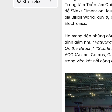
Khám phá
Trung tâm Triển lãm Quố
đề “Next Dimension Jour
gia Bilibili World, quy 
Electronics.
Họ mang đến những công 
đình đám như
"Fate/Gra
On the Beach," "Scarlet
ACG (Anime, Comics, Ga
trong việc kết nối cộng