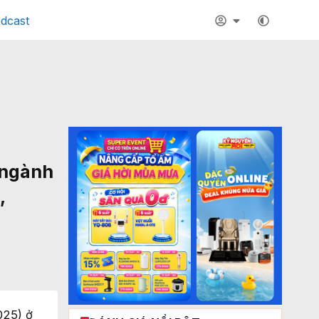
dcast
 ngành
,
025) ở