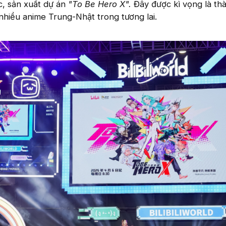
, sản xuất dự án
"To Be Hero X".
Đây được kì vọng là th
hiều anime Trung-Nhật trong tương lai.