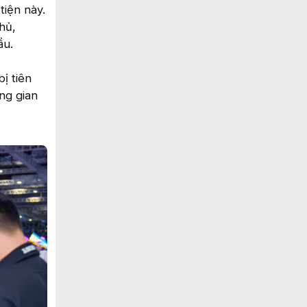
tiện này.
hủ,
ầu.
ị tiên
ng gian