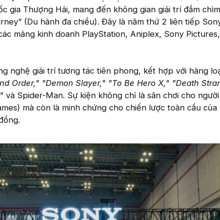
c gia Thượng Hải, mang đến không gian giải trí đắm chìm
ney” (Du hành đa chiều). Đây là năm thứ 2 liên tiếp Son
tụ các mảng kinh doanh PlayStation, Aniplex, Sony Pictures
nghệ giải trí tương tác tiên phong, kết hợp với hàng loạ
nd Order," "Demon Slayer," "To Be Hero X," "Death Stra
"
và Spider-Man. Sự kiện không chỉ là sân chơi cho ngườ
mes) mà còn là minh chứng cho chiến lược toàn cầu của
 đồng.