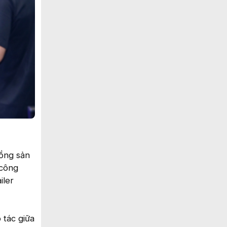
đồng sản
 công
iler
 tác giữa