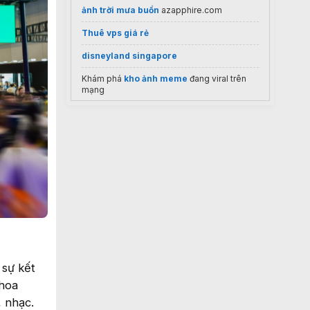
ảnh trời mưa buồn
azapphire.com
Thuê vps giá rẻ
disneyland singapore
Khám phá
kho ảnh meme
đang viral trên
mạng
hình nền zalo
https://nhakhoaquocteaqua.com/
goofish
Chủ đề
Toplist dịch vụ
ảnh nobita buồn
https://anhbuontamtrang.vn/
massage for women da nang
dịch vụ dựng phim
 sự kết
thoa
 nhạc.