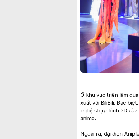
Ở khu vực triển lãm qu
xuất với BiliBili. Đặc bi
nghệ chụp hình 3D của S
anime.
Ngoài ra, đại diện Anip