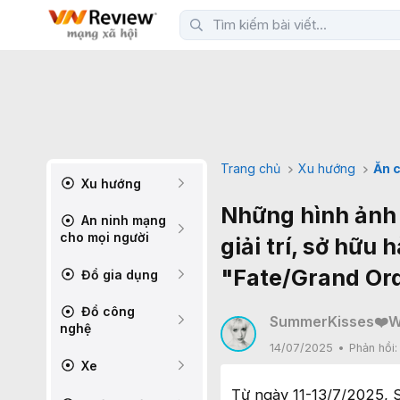
Trang chủ
Xu hướng
Ăn c
Xu hướng
Những hình ảnh
An ninh mạng
cho mọi người
giải trí, sở hữu
"Fate/Grand Or
Đồ gia dụng
Đồ công
SummerKisses❤️W
nghệ
14/07/2025
Phản hồi
Xe
Từ ngày 11-13/7/2025, S