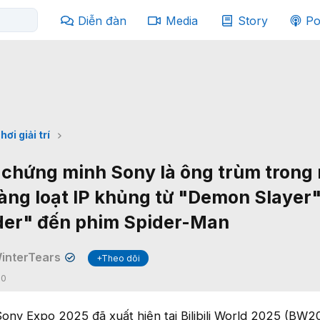
Diễn đàn
Media
Story
Po
hơi giải trí
 chứng minh Sony là ông trùm trong
 hàng loạt IP khủng từ "Demon Slayer"
der" đến phim Spider-Man
interTears
+Theo dõi
✔
:
0
ony Expo 2025 đã xuất hiện tại Bilibili World 2025 (BW2