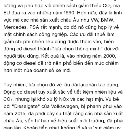
lượng và phù hợp với chính sách giảm thiểu CO₂ mà
EU đưa ra vào những năm 1990. Hơn nữa, đây là lĩnh
vực mà các nhà sản xuất châu Âu như VW, BMW,
Mercedes, PSA rất mạnh, do đó nó cũng hợp lý về
mặt chính sách công nghiệp. Các ưu đãi thuế làm
giảm chi phí nhiên liệu cũng được thêm vào, biến
động cơ diesel thành "lựa chọn thông minh" đối với
người tiêu dùng. Kết quả là, vào những năm 2000,
động cơ diesel đã trở nên phổ biến đến mức chiếm
hơn một nửa doanh số xe mới.
Tuy nhiên, lựa chọn đó về lâu dài lại phản tác dụng.
Động cơ diesel tuy xuất sắc về tiết kiệm nhiên liệu và
CO₂, nhưng lại khó xử lý NOx và các hạt mịn. Vụ bê
bối "Dieselgate" của Volkswagen, bị phanh phui vào
năm 2015, đã phơi bày sự thật rằng các nhà sản xuất
châu Âu, vốn tự hào về hiệu suất môi trường, đã phải
gian lận. Khoản tiền phạt khổng lồ và sự sụt giảm uy