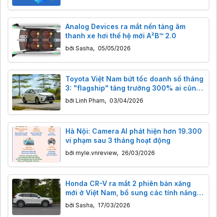
Analog Devices ra mắt nền tảng âm
thanh xe hơi thế hệ mới A²B™ 2.0
bởi
Sasha
,
05/05/2026
Toyota Việt Nam bứt tốc doanh số tháng
3: "flagship" tăng trưởng 300% ai cũng
đoán được
bởi
Linh Pham
,
03/04/2026
Hà Nội: Camera AI phát hiện hơn 19.300
vi phạm sau 3 tháng hoạt động
bởi
myle.vnreview
,
26/03/2026
Honda CR-V ra mắt 2 phiên bản xăng
mới ở Việt Nam, bổ sung các tính năng
an toàn
bởi
Sasha
,
17/03/2026