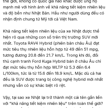
thế giới, không có quốc gia nào khác được ủng hộ
mạnh mẽ với hình ảnh về khả năng tiết kiệm nhiên liệu
và độ bền như Nhật Bản. Hầu như người dùng đều có
nhận định chung từ Mỹ tới cả Việt Nam.
Khả năng tiết kiệm nhiên liệu của xe Nhật được thể
hiện rõ qua những con số trên thị trường SUV mới
nhất. Toyota RAV4 Hybrid (phiên bản châu Âu) đạt
mức tiêu thụ nhiên liệu hỗn hợp từ 49 đến 51 mpg,
tương đương 20.8 đến 21.7 km/L. Trong khi đó, đối
thủ cạnh tranh Ford Kuga Hybrid bán ở châu Âu chỉ
đạt mức tiêu thụ hỗn hợp WLTP từ 5.3 đến 6.4
L/100km, tức là từ 15.6 đến 18.9 km/L. Mặc dù cả hai
đều là SUV được trang bị công nghệ hybrid mới nhất
nhưng vẫn có sự khác biệt rõ rệt.
Vậy, tại sao xe Nhật lại trở thành một cái tên gắn liền
với "khả năng tiết kiệm nhiên liệu" trên toàn thế giới?