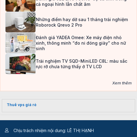
cả ngoại hình lẫn chất âm
Những điểm hay dở sau 1 tháng trải nghiệm
Roborock Qrevo 2 Pro
Đánh giá YADEA Omee: Xe máy điện nhỏ
xinh, thông minh “đo ni đóng giày” cho nữ
sinh
Trải nghiệm TV SQD-MiniLED C8L: màu sắc
rực rỡ chưa từng thấy ở TV LCD
Xem thêm
Thuê vps giá rẻ
Chịu trách nhiệm nội dung: LÊ THỊ HẠNH