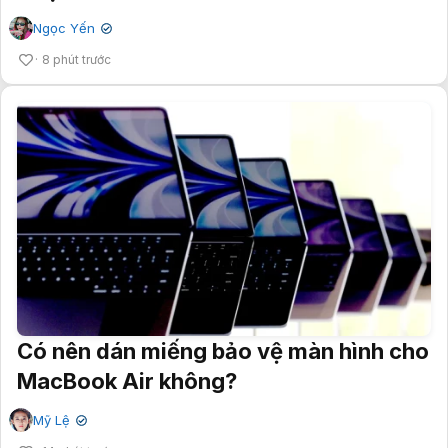
Ngọc Yến
✔
8 phút trước
Có nên dán miếng bảo vệ màn hình cho
MacBook Air không?
Mỹ Lệ
✔