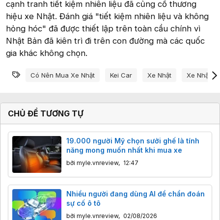
cạnh tranh tiết kiệm nhiên liệu đã củng cố thương
hiệu xe Nhật. Đánh giá "tiết kiệm nhiên liệu và không
hỏng hóc" đã được thiết lập trên toàn cầu chính vì
Nhật Bản đã kiên trì đi trên con đường mà các quốc
gia khác không chọn.
Từ khóa
Có Nên Mua Xe Nhật
Kei Car
Xe Nhật
Xe Nhật C
CHỦ ĐỀ TƯƠNG TỰ
19.000 người Mỹ chọn sưởi ghế là tính
năng mong muốn nhất khi mua xe
bởi
myle.vnreview
,
12:47
Nhiều người đang dùng AI để chẩn đoán
sự cố ô tô
bởi
myle.vnreview
,
02/08/2026