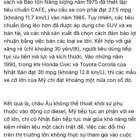
sách và Bảo tồn Năng lượng năm 1975 đã thiết lập
tiêu chuẩn CAFE, yêu cầu xe con phải đạt 27.5 mpg
(khoảng 11.7 km/L) vào năm 1985. Tuy nhiên, các tiêu
chuẩn lỏng lẻo hơn đã được áp dụng cho SUV và xe
bán tải, và các nhà sản xuất đã chọn cách đảm bảo lợi
nhuận bằng việc bán các loại xe lớn. Kết hợp với giá
xăng rẻ (chỉ khoảng 30 yên/lít), người tiêu dùng tiếp
tục ưu tiên mã lực và kích thước. Vào những năm
1990, trong khi Honda Civic và Toyota Corolla của
Nhật Bản đạt 30 mpg (khoảng 12.8 km/L), thì các mẫu
xe cỡ lớn của Mỹ chỉ đạt khoảng một nửa con số đó.
Kết quả là, châu Âu không thể thoát khỏi sự phụ
thuộc vào động cơ diesel, Mỹ tiếp tục an phận với xe
cỡ lớn, chỉ có Nhật Bản tiếp tục mài giũa khả năng tiết
kiệm nhiên liệu một cách triệt để. Việc các đối thủ
trên thị trường lớn không thực sự tham gia vào cuộc