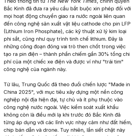
Theo thông tin từ
The New York Times
, chính quyền
Bắc Kinh đã đưa ra yêu cầu bắt buộc xin phép đối với
mọi hoạt động chuyển giao ra nước ngoài liên quan
đến công nghệ sản xuất vật liệu cathode cho pin LFP
(Lithium Iron Phosphate), các kỹ thuật xử lý kim loại
phi sắt, cũng như quy trình tinh chế lithium. Đây là
những công đoạn đóng vai trò then chốt trong việc
tạo ra pin điện – thành phần chiếm gần 30% tổng chi
phí của một chiếc xe điện và được ví như "trái tim"
công nghệ của ngành này.
Từ lâu, Trung Quốc đã theo đuổi chiến lược "Made in
China 2025", với mục tiêu xây dựng một nền công
nghiệp nội địa hiện đại, tự chủ và ít phụ thuộc vào
công nghệ nước ngoài. Việc kiểm soát xuất khẩu
không còn là điều mới lạ khi trước đó Bắc Kinh đã
từng áp dụng với các lĩnh vực nhạy cảm như đất hiếm,
chip bán dẫn và drone. Tuy nhiên, lần siết chặt này