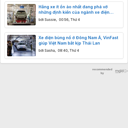
Hãng xe ít ồn ào nhất đang phá vỡ
những định kiến của ngành xe điện
Trung Quốc
bởi
Sussie
,
00:56, Thứ 4
Xe điện bùng nổ ở Đông Nam Á, VinFast
giúp Việt Nam bắt kịp Thái Lan
bởi
Sasha
,
08:40, Thứ 4