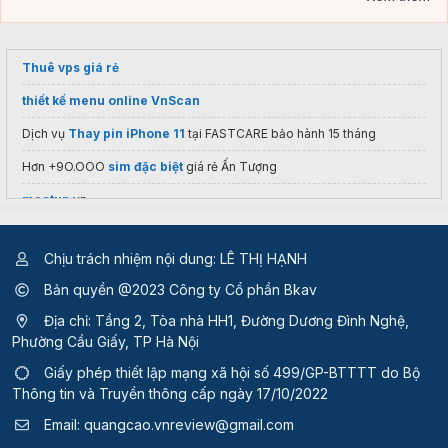
Thuê vps giá rẻ
thiết kế menu online VnScan
Dịch vụ
Thay pin iPhone 11
tại FASTCARE bảo hành 15 tháng
Hơn +9O.OOO
sim đặc biệt
giá rẻ Ấn Tượng
meetup
vn
Chịu trách nhiệm nội dung: LÊ THỊ HẠNH
Bản quyền @2023 Công ty Cổ phần Bkav
Địa chỉ: Tầng 2, Tòa nhà HH1, Đường Dương Đình Nghệ,
Phường Cầu Giấy, TP Hà Nội
Giấy phép thiết lập mạng xã hội số 499/GP-BTTTT
do Bộ
Thông tin và Truyền thông cấp ngày 17/10/2022
Email:
quangcao.vnreview@gmail.com