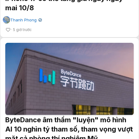
mai 10/8
Thanh Phong
✔
5 giờ trước
ByteDance âm thầm "luyện" mô hình
AI 10 nghìn tỷ tham số, tham vọng vượt
mặt cả phòng thí nghiệm Mỹ