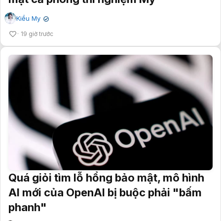
Kiều My
✔
19 giờ trước
Quá giỏi tìm lỗ hổng bảo mật, mô hình
AI mới của OpenAI bị buộc phải "bấm
phanh"