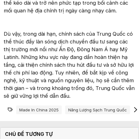
thể kéo dài và trở nên phức tạp trong bối cảnh các
mối quan hệ địa chính trị ngày càng nhạy cảm.
Dù vậy, trong dài hạn, chính sách của Trung Quốc có
thể thúc đẩy làn sóng dịch chuyển đầu tư sang các
thị trường mới nổi như Ấn Độ, Đông Nam Á hay Mỹ
Latinh. Những khu vực này đang dần hoàn thiện hạ
tầng, cải thiện chính sách thu hút đầu tư và sở hữu lợi
thế chi phí lao động. Tuy nhiên, để bắt kịp về công
nghệ, kỹ thuật và nguồn nguyên liệu, họ sẽ cần thêm
thời gian – và trong khoảng trống đó, Trung Quốc vẫn
sẽ giữ vững lợi thế dẫn đầu.
Từ khóa
Made In China 2025
Năng Lượng Sạch Trung Quốc
S
CHỦ ĐỀ TƯƠNG TỰ