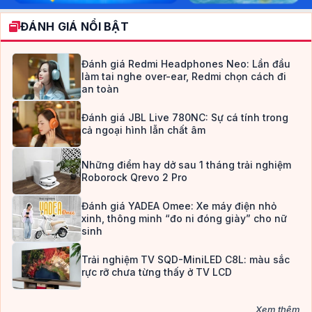
ĐÁNH GIÁ NỔI BẬT
Đánh giá Redmi Headphones Neo: Lần đầu
làm tai nghe over-ear, Redmi chọn cách đi
an toàn
Đánh giá JBL Live 780NC: Sự cá tính trong
cả ngoại hình lẫn chất âm
Những điểm hay dở sau 1 tháng trải nghiệm
Roborock Qrevo 2 Pro
Đánh giá YADEA Omee: Xe máy điện nhỏ
xinh, thông minh “đo ni đóng giày” cho nữ
sinh
Trải nghiệm TV SQD-MiniLED C8L: màu sắc
rực rỡ chưa từng thấy ở TV LCD
Xem thêm