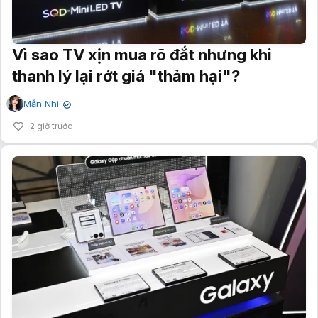
Vì sao TV xịn mua rõ đắt nhưng khi
thanh lý lại rớt giá "thảm hại"?
Mẫn Nhi
✔
2 giờ trước