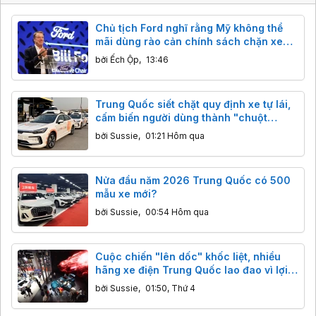
Chủ tịch Ford nghĩ rằng Mỹ không thể
mãi dùng rào cản chính sách chặn xe
Trung Quốc
bởi
Ếch Ộp
,
13:46
Trung Quốc siết chặt quy định xe tự lái,
cấm biến người dùng thành "chuột
bạch"
bởi
Sussie
,
01:21 Hôm qua
Nửa đầu năm 2026 Trung Quốc có 500
mẫu xe mới?
bởi
Sussie
,
00:54 Hôm qua
Cuộc chiến "lên dốc" khốc liệt, nhiều
hãng xe điện Trung Quốc lao đao vì lợi
nhuận
bởi
Sussie
,
01:50, Thứ 4