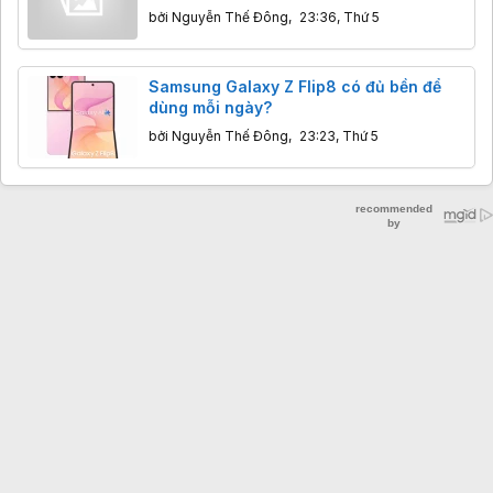
phân giải
bởi
Nguyễn Thế Đông
,
23:36, Thứ 5
Samsung Galaxy Z Flip8 có đủ bền để
dùng mỗi ngày?
bởi
Nguyễn Thế Đông
,
23:23, Thứ 5