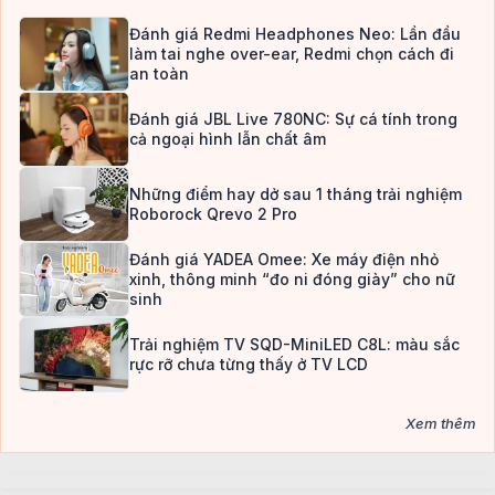
Đánh giá Redmi Headphones Neo: Lần đầu
làm tai nghe over-ear, Redmi chọn cách đi
an toàn
Đánh giá JBL Live 780NC: Sự cá tính trong
cả ngoại hình lẫn chất âm
Những điểm hay dở sau 1 tháng trải nghiệm
Roborock Qrevo 2 Pro
Đánh giá YADEA Omee: Xe máy điện nhỏ
xinh, thông minh “đo ni đóng giày” cho nữ
sinh
Trải nghiệm TV SQD-MiniLED C8L: màu sắc
rực rỡ chưa từng thấy ở TV LCD
Xem thêm