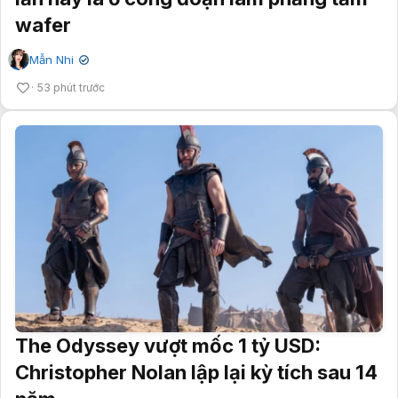
wafer
Mẫn Nhi
✔
53 phút trước
The Odyssey vượt mốc 1 tỷ USD:
Christopher Nolan lập lại kỳ tích sau 14