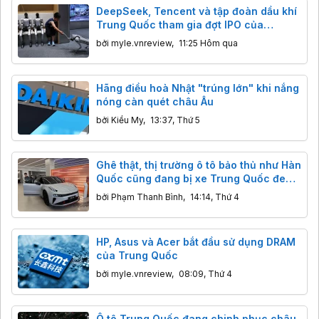
DeepSeek, Tencent và tập đoàn dầu khí
Trung Quốc tham gia đợt IPO của
Unitree
bởi
myle.vnreview
,
11:25 Hôm qua
Hãng điều hoà Nhật "trúng lớn" khi nắng
nóng càn quét châu Âu
bởi
Kiều My
,
13:37, Thứ 5
Ghê thật, thị trường ô tô bảo thủ như Hàn
Quốc cũng đang bị xe Trung Quốc đe
dọa
bởi
Phạm Thanh Bình
,
14:14, Thứ 4
HP, Asus và Acer bắt đầu sử dụng DRAM
của Trung Quốc
bởi
myle.vnreview
,
08:09, Thứ 4
Ô tô Trung Quốc đang chinh phục châu