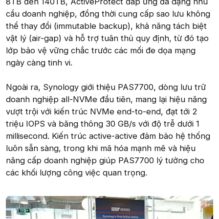
8TB đến 140TB, ActiveProtect đáp ứng đa dạng nhu
cầu doanh nghiệp, đồng thời cung cấp sao lưu không
thể thay đổi (immutable backup), khả năng tách biệt
vật lý (air-gap) và hỗ trợ tuân thủ quy định, từ đó tạo
lớp bảo vệ vững chắc trước các mối đe dọa mạng
ngày càng tinh vi.
Ngoài ra, Synology giới thiệu PAS7700, dòng lưu trữ
doanh nghiệp all-NVMe đầu tiên, mang lại hiệu năng
vượt trội với kiến trúc NVMe end-to-end, đạt tới 2
triệu IOPS và băng thông 30 GB/s với độ trễ dưới 1
millisecond. Kiến trúc active-active đảm bảo hệ thống
luôn sẵn sàng, trong khi mã hóa mạnh mẽ và hiệu
năng cấp doanh nghiệp giúp PAS7700 lý tưởng cho
các khối lượng công việc quan trọng.