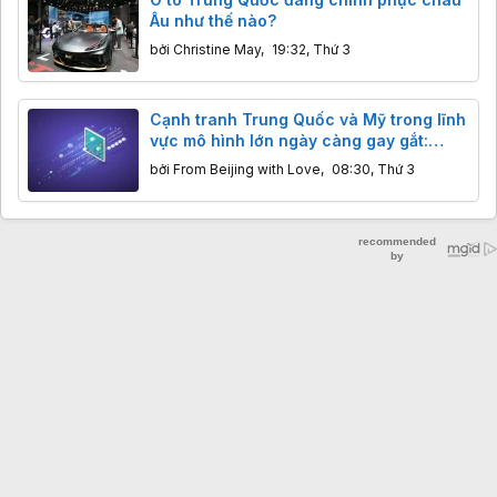
Âu như thế nào?
bởi
Christine May
,
19:32, Thứ 3
Cạnh tranh Trung Quốc và Mỹ trong lĩnh
vực mô hình lớn ngày càng gay gắt:
Hàng Mỹ giảm giá mạnh để cạnh tranh
bởi
From Beijing with Love
,
08:30, Thứ 3
với Kimi và DeepSeek