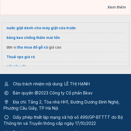
Xem thêm
nước giặt dành cho máy giặt cửa trước
băng keo chống thấm mái tôn
đơn vị
thu mua đồ gỗ cũ
giá cao
Thuê vps giá rẻ
nồi nấu xôi
Bồn cầu Toto
MS857DT2
chính hãng
Chịu trách nhiệm nội dung: LÊ THỊ HẠNH
Cửa hàng nước hoa The Perfumes
Bản quyền @2023 Công ty Cổ phần Bkav
Báo giá
Tường lửa Sonicwall
giá rẻ
Địa chỉ: Tầng 2, Tòa nhà HH1, Đường Dương Đình Nghệ,
Gia công mỹ phẩm giá rẻ
Phường Cầu Giấy, TP Hà Nội
Bán
Thiết bị Ruckus
uy tín
Giấy phép thiết lập mạng xã hội số 499/GP-BTTTT
do Bộ
Thông tin và Truyền thông cấp ngày 17/10/2022
Nệm cao su tổng hợp
có tốt không?