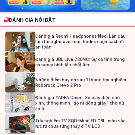
ĐÁNH GIÁ NỔI BẬT
Đánh giá Redmi Headphones Neo: Lần đầu
làm tai nghe over-ear, Redmi chọn cách đi
an toàn
Đánh giá JBL Live 780NC: Sự cá tính trong
cả ngoại hình lẫn chất âm
Những điểm hay dở sau 1 tháng trải nghiệm
Roborock Qrevo 2 Pro
Đánh giá YADEA Omee: Xe máy điện nhỏ
xinh, thông minh “đo ni đóng giày” cho nữ
sinh
Trải nghiệm TV SQD-MiniLED C8L: màu sắc
rực rỡ chưa từng thấy ở TV LCD