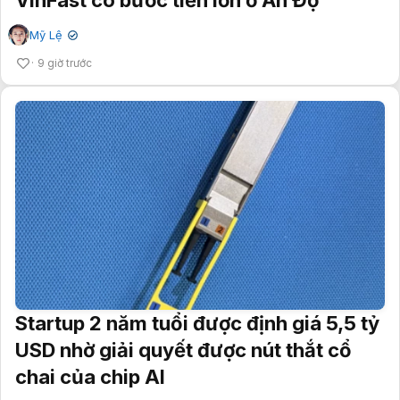
VinFast có bước tiến lớn ở Ấn Độ
Mỹ Lệ
✔
9 giờ trước
Startup 2 năm tuổi được định giá 5,5 tỷ
USD nhờ giải quyết được nút thắt cổ
chai của chip AI