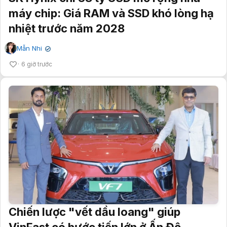
máy chip: Giá RAM và SSD khó lòng hạ
nhiệt trước năm 2028
Mẫn Nhi
✔
6 giờ trước
Chiến lược "vết dầu loang" giúp