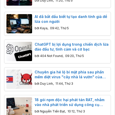
bởi
Duy Linh
,
11:20, Thứ 5
AI đã bắt đầu biết tự tạo danh tính giả để
lừa con người
bởi
Kaya
,
09:42, Thứ 5
ChatGPT bị lợi dụng trong chiến dịch lừa
đảo đầu tư, tình cảm và cờ bạc
bởi
404 Not Found
,
09:20, Thứ 5
Chuyên gia hé lộ bí mật phía sau phần
mềm diệt virus "cây nhà lá vườn" của
Triều Tiên
bởi
Duy Linh
,
11:44, Thứ 3
18 gói npm độc hại phát tán RAT, nhắm
vào nhà phát triển sử dụng công cụ
Alibaba
bởi
Nguyễn Tiến Đạt
,
10:12, Thứ 3