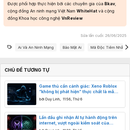
Được phối hợp thực hiện bởi các chuyên gia của
Bkav
,
cộng đồng An ninh mạng Việt Nam
WhiteHat
và cộng
đồng Khoa học công nghệ
VnReview
Sửa lần cuối:
26/06/2025
Từ khóa
Ai Và An Ninh Mạng
Bảo Mật Ai
Mã Độc Tiêm Nhắc N
CHỦ ĐỀ TƯƠNG TỰ
Game thủ cần cảnh giác: Xeno Roblox
“không bị phát hiện” thực chất là mã
độc đánh cắp dữ liệu
bởi
Duy Linh
,
11:56, Thứ 6
Lần đầu ghi nhận AI tự hành động trên
internet, vượt ngoài kiểm soát của
chuyên gia