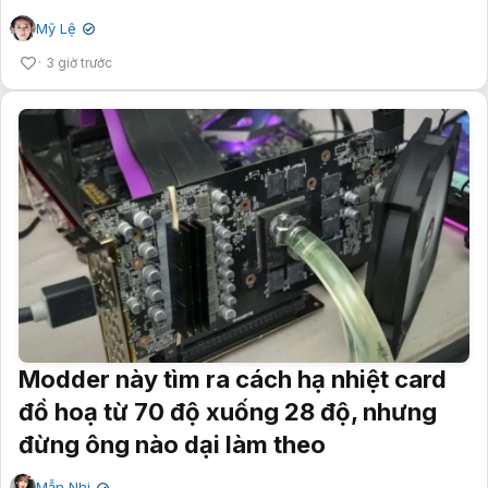
Mỹ Lệ
✔
3 giờ trước
Modder này tìm ra cách hạ nhiệt card
đồ hoạ từ 70 độ xuống 28 độ, nhưng
đừng ông nào dại làm theo
Mẫn Nhi