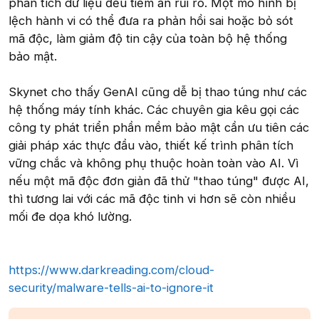
phân tích dữ liệu đều tiềm ẩn rủi ro. Một mô hình bị
lệch hành vi có thể đưa ra phản hồi sai hoặc bỏ sót
mã độc, làm giảm độ tin cậy của toàn bộ hệ thống
bảo mật.
Skynet cho thấy GenAI cũng dễ bị thao túng như các
hệ thống máy tính khác. Các chuyên gia kêu gọi các
công ty phát triển phần mềm bảo mật cần ưu tiên các
giải pháp xác thực đầu vào, thiết kế trình phân tích
vững chắc và không phụ thuộc hoàn toàn vào AI. Vì
nếu một mã độc đơn giản đã thử "thao túng" được AI,
thì tương lai với các mã độc tinh vi hơn sẽ còn nhiều
mối đe dọa khó lường.
https://www.darkreading.com/cloud-
security/malware-tells-ai-to-ignore-it