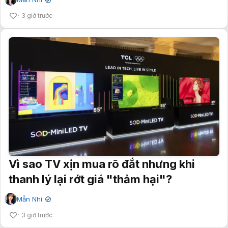
✔
3 giờ trước
Vì sao TV xịn mua rõ đắt nhưng khi
thanh lý lại rớt giá "thảm hại"?
Mẫn Nhi
✔
3 giờ trước