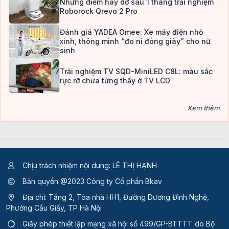
Những điểm hay dở sau 1 tháng trải nghiệm
Roborock Qrevo 2 Pro
Đánh giá YADEA Omee: Xe máy điện nhỏ
xinh, thông minh “đo ni đóng giày” cho nữ
sinh
Trải nghiệm TV SQD-MiniLED C8L: màu sắc
rực rỡ chưa từng thấy ở TV LCD
Xem thêm
Chịu trách nhiệm nội dung: LÊ THỊ HẠNH
Bản quyền @2023 Công ty Cổ phần Bkav
Địa chỉ: Tầng 2, Tòa nhà HH1, Đường Dương Đình Nghệ,
Phường Cầu Giấy, TP Hà Nội
Giấy phép thiết lập mạng xã hội số 499/GP-BTTTT
do Bộ