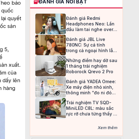
ĐÁNH GIÁ NỔI BẬT
 Theo báo
 quốc
lại quyết
Đánh giá Redmi
Headphones Neo: Lần
ốc sản
đầu làm tai nghe over-
ear, Redmi chọn cách đi
Đánh giá JBL Live
an toàn
780NC: Sự cá tính
g 5,
trong cả ngoại hình lẫn
chất âm
ể
Những điểm hay dở sau
ản xuất.
1 tháng trải nghiệm
Roborock Qrevo 2 Pro
năm của
m dấy lên
Đánh giá YADEA Omee:
Xe máy điện nhỏ xinh,
ch hàng
thông minh “đo ni đóng
giày” cho nữ sinh
Trải nghiệm TV SQD-
MiniLED C8L: màu sắc
rực rỡ chưa từng thấy ở
TV LCD
Xem thêm