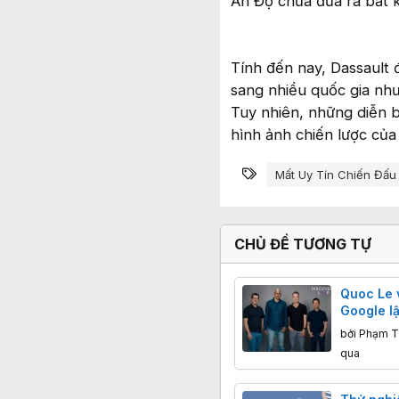
Ấn Độ chưa đưa ra bất k
Tính đến nay, Dassault 
sang nhiều quốc gia như
Tuy nhiên, những diễn b
hình ảnh chiến lược của
Từ khóa
Mất Uy Tín Chiến Đấu
CHỦ ĐỀ TƯƠNG TỰ
Quoc Le 
Google lậ
lại lịch sử
bởi
Phạm T
qua