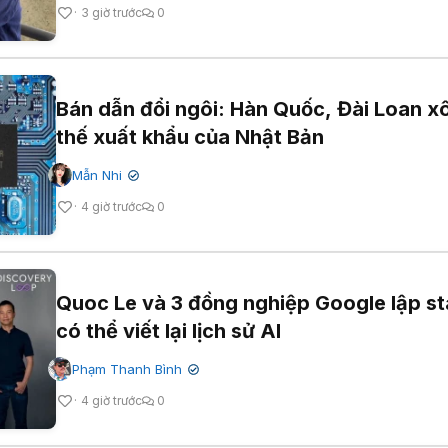
3 giờ trước
0
Bán dẫn đổi ngôi: Hàn Quốc, Đài Loan xô
thế xuất khẩu của Nhật Bản
Mẫn Nhi
✔
4 giờ trước
0
Quoc Le và 3 đồng nghiệp Google lập st
có thể viết lại lịch sử AI
Phạm Thanh Bình
✔
4 giờ trước
0