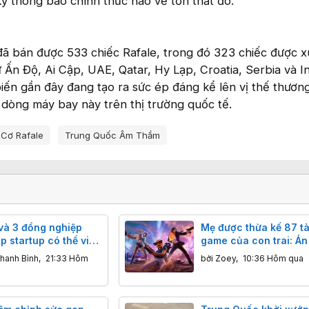
ỳ thông báo chính thức nào về tổn thất đó.
đã bán được 533 chiếc Rafale, trong đó 323 chiếc được x
 Ấn Độ, Ai Cập, UAE, Qatar, Hy Lạp, Croatia, Serbia và I
iến gần đây đang tạo ra sức ép đáng kể lên vị thế thươn
 dòng máy bay này trên thị trường quốc tế.
 Cơ Rafale
Trung Quốc Âm Thầm
và 3 đồng nghiệp
Mẹ được thừa kế 87 tà
p startup có thể viết
game của con trai: Án 
 AI
tại Trung Quốc
hanh Bình
,
21:33 Hôm
bởi
Zoey
,
10:36 Hôm qua