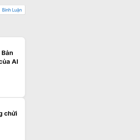
Bình Luận
t Bản
của AI
g chửi