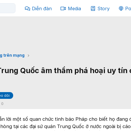
Diễn đàn
Media
Story
Po
g trên mạng
rung Quốc âm thầm phá hoại uy tín 
o dõi
:
0
ẫn lời một số quan chức tình báo Pháp cho biết họ đang đ
phòng tại các đại sứ quán Trung Quốc ở nước ngoài bị cá