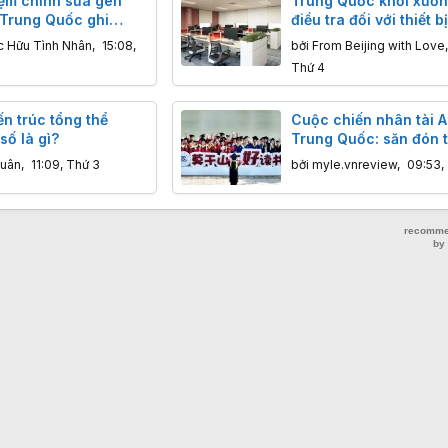
ệm chỉnh sửa gen
Trung Quốc khởi xướ
 Trung Quốc ghi
điều tra đối với thiết b
 ca tử vong ở trẻ
phòng in ấn và photo
c Hữu Tình Nhân
,
15:08,
bởi
From Beijing with Love
 vòng 2 tuần
nhập khẩu
Thứ 4
n trúc tổng thể
Cuộc chiến nhân tài A
số là gì?
Trung Quốc: săn đón t
chưa tốt nghiệp, lương
uân
,
11:09, Thứ 3
bởi
myle.vnreview
,
09:53,
lần