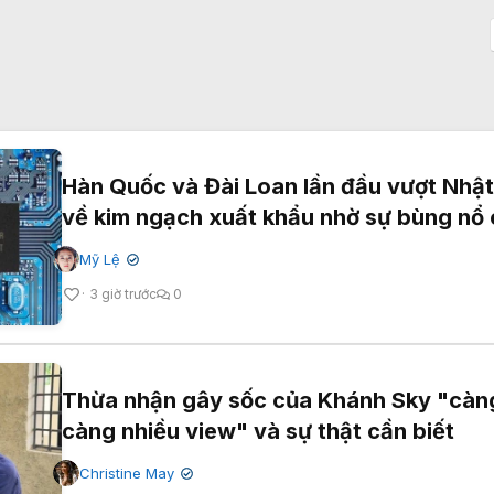
Hàn Quốc và Đài Loan lần đầu vượt Nhậ
về kim ngạch xuất khẩu nhờ sự bùng nổ 
Mỹ Lệ
✔
3 giờ trước
0
Thừa nhận gây sốc của Khánh Sky "càn
càng nhiều view" và sự thật cần biết
Christine May
✔