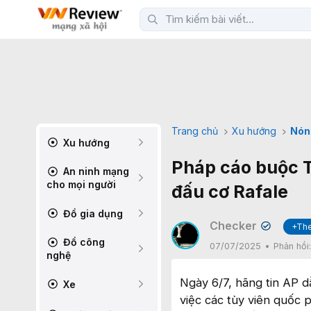
Trang chủ
Xu hướng
Nón
Xu hướng
Pháp cáo buộc T
An ninh mạng
cho mọi người
đấu cơ Rafale
Đồ gia dụng
Checker
+The
✔
Đồ công
07/07/2025
Phản hồi
nghệ
Ngày 6/7, hãng tin AP d
Xe
việc các tùy viên quốc 