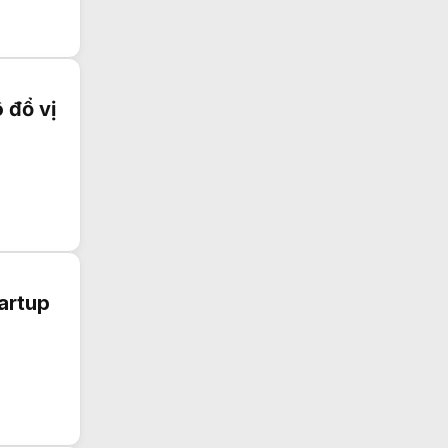
 đổ vị
artup