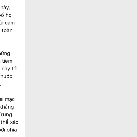
này,
bố họ
hời cam
ư toàn
hững
 tiêm
này tới
 nước
.
hai mạc
 khẳng
Trung
 thể xác
ởi phía