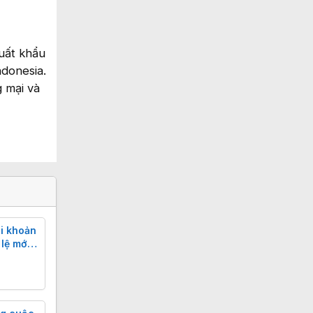
uất khẩu
ndonesia.
g mại và
i khoản
lệ mới