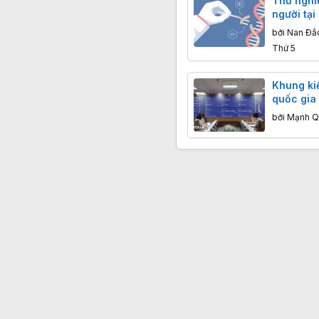
Thử nghi
người tại
nhận thêm
bởi
Nan Đắ
em trong
Thứ 5
Khung kiế
quốc gia 
bởi
Mạnh Q