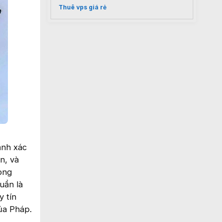
Thuê vps giá rẻ
ảnh xác
n, và
rong
uần là
 tín
ủa Pháp.