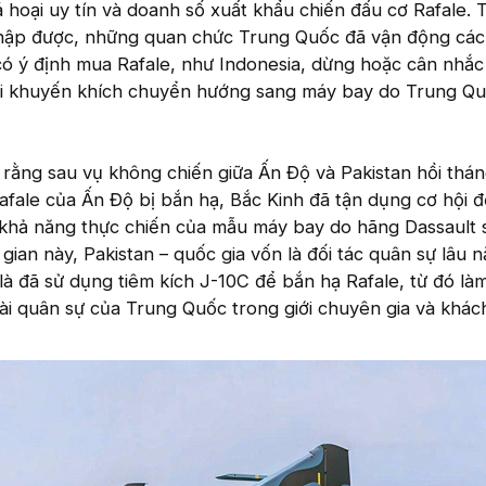
 hoại uy tín và doanh số xuất khẩu chiến đấu cơ Rafale.
thập được, những quan chức Trung Quốc đã vận động các
ó ý định mua Rafale, như Indonesia, dừng hoặc cân nhắc 
ời khuyến khích chuyển hướng sang máy bay do Trung Qu
rằng sau vụ không chiến giữa Ấn Độ và Pakistan hồi thán
afale của Ấn Độ bị bắn hạ, Bắc Kinh đã tận dụng cơ hội đ
 khả năng thực chiến của mẫu máy bay do hãng Dassault s
gian này, Pakistan – quốc gia vốn là đối tác quân sự lâu 
à đã sử dụng tiêm kích J-10C để bắn hạ Rafale, từ đó là
tài quân sự của Trung Quốc trong giới chuyên gia và khá