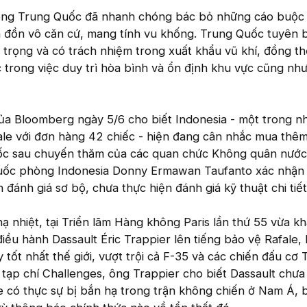
òng Trung Quốc đã nhanh chóng bác bỏ những cáo buộc 
in đồn vô căn cứ, mang tính vu khống. Trung Quốc tuyên 
n trọng và có trách nhiệm trong xuất khẩu vũ khí, đồng t
ực trong việc duy trì hòa bình và ổn định khu vực cũng nh
của Bloomberg ngày 5/6 cho biết Indonesia - một trong n
ale với đơn hàng 42 chiếc - hiện đang cân nhắc mua thêm
ốc sau chuyến thăm của các quan chức Không quân nước 
Quốc phòng Indonesia Donny Ermawan Taufanto xác nhận
 đánh giá sơ bộ, chưa thực hiện đánh giá kỹ thuật chi tiết
hạ nhiệt, tại Triển lãm Hàng không Paris lần thứ 55 vừa k
điều hành Dassault Éric Trappier lên tiếng bảo vệ Rafale,
tốt nhất thế giới, vượt trội cả F-35 và các chiến đấu cơ 
 tạp chí Challenges, ông Trappier cho biết Dassault chưa
 có thực sự bị bắn hạ trong trận không chiến ở Nam Á, b