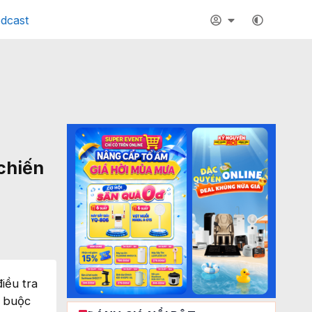
dcast
chiến
iều tra
o buộc