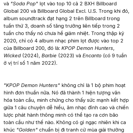
và
"Soda Pop"
lọt vào top 10 cả 2 BXH Billboard
Global 200 và Billboard Global Excl. U.S. Trong khi đó,
album soundtrack đạt hạng 2 trên Billboard trong
tuần thứ 3, doanh số tăng trưởng liên tiếp trong 2
tuần cho thấy nó chưa hề giảm nhiệt. Trong thập kỷ
2020, chỉ có 4 album nhạc phim lọt được vào top 2
của Billboard 200, đó là:
KPOP Demon Hunters
,
Wicked
(2024),
Barbie
(2023) và
Encanto
(có 9 tuần
ở vị trí số 1 năm 2022).
"KPOP Demon Hunters"
không chỉ là 1 bộ phim hoạt
hình đơn thuần nữa. Nó đã thành 1 hiện tượng văn
hóa toàn cầu, minh chứng cho thấy sức mạnh kết hợp
giữa 1 câu chuyện dễ hiểu, âm nhạc đỉnh cao và chiến
lược phát hành thông minh có thể tạo ra cơn bão
toàn cầu như thế nào. Không có gì ngạc nhiên khi ca
khúc
"Golden"
chuẩn bị đi tranh cử mùa giải thưởng