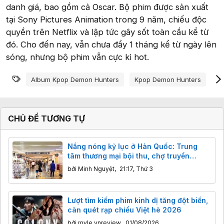
danh giá, bao gồm cả Oscar. Bộ phim được sản xuất
tại Sony Pictures Animation trong 9 năm, chiếu độc
quyền trên Netflix và lập tức gây sốt toàn cầu kể từ
đó. Cho đến nay, vẫn chưa đầy 1 tháng kể từ ngày lên
sóng, nhưng bộ phim vẫn cực kì hot.
Từ khóa
Album Kpop Demon Hunters
Kpop Demon Hunters
Kp
CHỦ ĐỀ TƯƠNG TỰ
Nắng nóng kỷ lục ở Hàn Quốc: Trung
tâm thương mại bội thu, chợ truyền
thống ế ẩm
bởi
Minh Nguyệt
,
21:17, Thứ 3
Lượt tìm kiếm phim kinh dị tăng đột biến,
càn quét rạp chiếu Việt hè 2026
bởi
myle.vnreview
,
01/08/2026