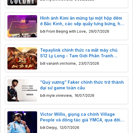
Hình ảnh Kimi ăn mừng tại một hộp đêm
ở Bắc Kinh, các sếp quẩy tưng bừng, hô
to"Lên mặt trăng!"
bởi
From Beijing with Love
,
29/07/2026
Tepaylink chính thức ra mắt máy chủ
S12 Ly Long - Tam Giới Phân Tranh
Mobile
bởi
vananh.vnr.home
,
23/07/2026
“Quỷ vương” Faker chính thức trở thành
đại sứ game toàn cầu
bởi
myle.vnreview
,
16/07/2026
Victor Willis, giọng ca chính Village
People và đồng tác giả YMCA, qua đời
tuổi 74: Người đứng sau bản hit khuấy
bởi
Derpy
,
12/07/2026
đảo sàn nhảy và chính trường.