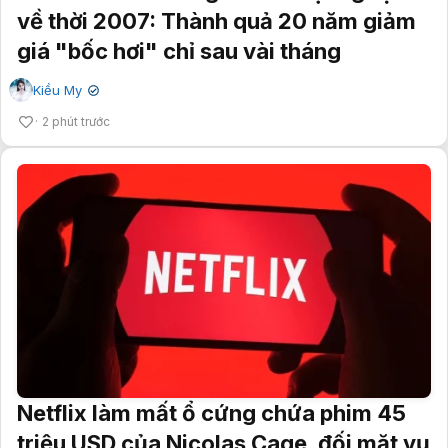
về thời 2007: Thành quả 20 năm giảm
giá "bốc hơi" chỉ sau vài tháng
Kiều My
✔
2 phút trước
Netflix làm mất ổ cứng chứa phim 45
triệu USD của Nicolas Cage, đối mặt vụ