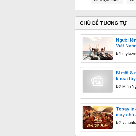
CHỦ ĐỀ TƯƠNG TỰ
Người lên
Việt Nam:
phàn nàn
bởi
myle.v
công sức
Bí mật 8 
khoai tâ
'trái cây 
bởi
Minh N
Tepaylink
máy chủ 
Giới Phâ
bởi
vananh