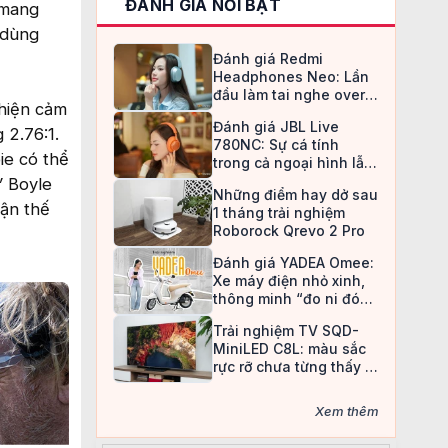
ĐÁNH GIÁ NỔI BẬT
 mang
 dùng
Đánh giá Redmi
Headphones Neo: Lần
đầu làm tai nghe over-
 hiện cảm
ear, Redmi chọn cách đi
Đánh giá JBL Live
an toàn
 2.76:1.
780NC: Sự cá tính
ie có thể
trong cả ngoại hình lẫn
chất âm
”
Boyle
Những điểm hay dở sau
tận thế
1 tháng trải nghiệm
Roborock Qrevo 2 Pro
Đánh giá YADEA Omee:
Xe máy điện nhỏ xinh,
thông minh “đo ni đóng
giày” cho nữ sinh
Trải nghiệm TV SQD-
MiniLED C8L: màu sắc
rực rỡ chưa từng thấy ở
TV LCD
Xem thêm