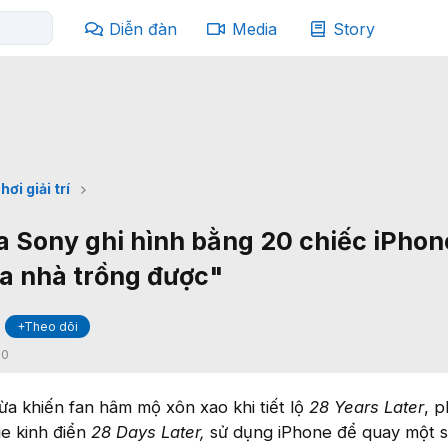
Diễn đàn
Media
Story
hơi giải trí
 Sony ghi hình bằng 20 chiếc iPhon
a nhà trồng được"
+Theo dõi
:
0
a khiến fan hâm mộ xôn xao khi tiết lộ
28 Years Later
, p
e kinh điển
28 Days Later,
sử dụng iPhone để quay một s