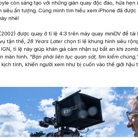
oyle còn sáng tạo với những giàn quay độc đáo, hứa hẹn
nh siêu ấn tượng. Cùng mình tìm hiểu xem iPhone đã được
này nhé!
(2002) được quay ở tỉ lệ 4:3 trên máy quay miniDV để tái
vụ tận thế,
28 Years Later
chọn tỉ lệ khung hình siêu rộng
 IGN, tỉ lệ này giúp khán giả cảm nhận sự bất an khi zomb
ên màn hình.
“Bạn phải liên tục quan sát, tìm kiếm chúng,
 kịch tính, khiến người xem như bị cuốn vào thế giới hậu 