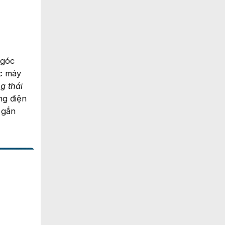
 góc
ác máy
g thái
ng điện
 gắn