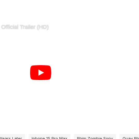
Years Later
Iphone 15 Pro Max
Phim Zombie Sony
Quay Ph