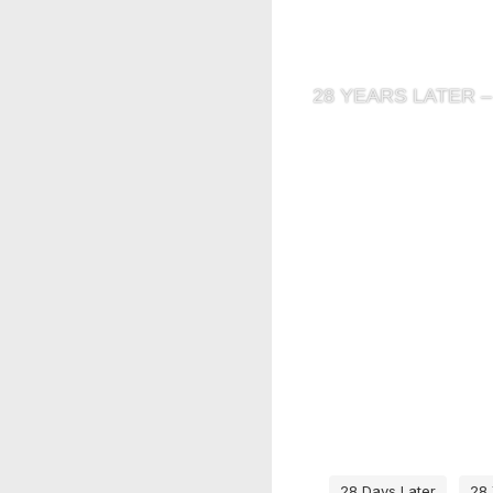
Từ khóa
28 Days Later
28 