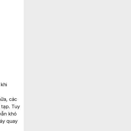
khi
nữa, các
 tạp. Tuy
 vẫn khó
máy quay