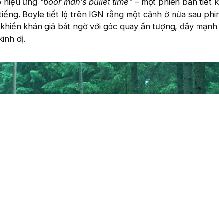
o hiệu ứng
“poor man’s bullet time”
– một phiên bản tiết 
tiếng. Boyle tiết lộ trên IGN rằng một cảnh ở nửa sau phi
khiến khán giả bất ngờ với góc quay ấn tượng, đẩy mạnh
inh dị.