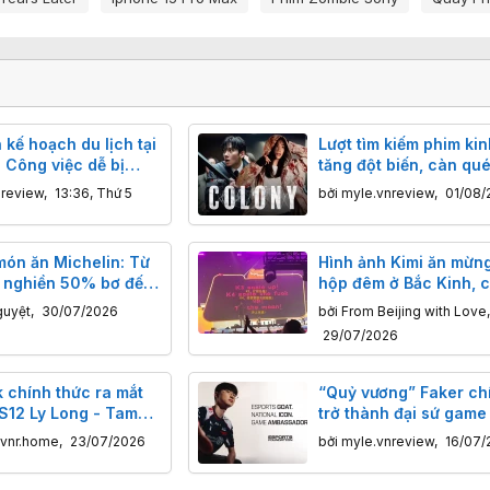
 kế hoạch du lịch tại
Lượt tìm kiếm phim kin
 Công việc dễ bị
tăng đột biến, càn qué
 và ít được ghi nhận
chiếu Việt hè 2026
nreview
,
13:36, Thứ 5
bởi
myle.vnreview
,
01/08/
 nhất
món ăn Michelin: Từ
Hình ảnh Kimi ăn mừng
y nghiền 50% bơ đến
hộp đêm ở Bắc Kinh, 
thịt' gây tò mò
quẩy tưng bừng, hô to
guyệt
,
30/07/2026
bởi
From Beijing with Love
,
mặt trăng!"
29/07/2026
 chính thức ra mắt
“Quỷ vương” Faker ch
S12 Ly Long - Tam
trở thành đại sứ game
n Tranh Mobile
cầu
.vnr.home
,
23/07/2026
bởi
myle.vnreview
,
16/07/