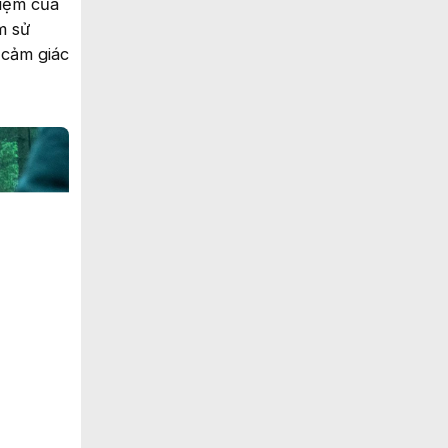
kiệm của
m sử
 cảm giác