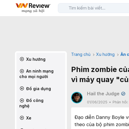
Trang chủ
Xu hướng
Ăn c
Xu hướng
Phim zombie của
An ninh mạng
cho mọi người
vì máy quay "củ
Đồ gia dụng
Hail the Judge
✔
Đồ công
01/06/2025
Phản hồi
nghệ
Đạo diễn Danny Boyle vừ
Xe
theo của bộ phim zombi