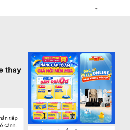
e thay
hần tiếp
ố cảnh.