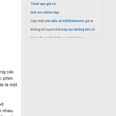
Thuê vps giá rẻ
ảnh áo roblox
đẹp
Cập nhật
sim đầu số 0908 khosim
giá rẻ
Không khí sạch nhờ
máy lọc không khí LG
Shop flycam
DJI Store
chính hãng
Tổng kho
Tivi Toshiba chính hãng
Máy khoan chạy pin
ong các
ác phim
le là một
od
h nhau.