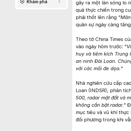
Khám phá
gây ra một làn sóng lo 
quả thực chiến trong cu
phải thốt lên rằng
"Mãnh
quân sự ngày càng tăng 
Theo tờ China Times củ
vào ngày hôm trước:
"V
huy và tiêm kích Trung
an ninh Đài Loan. Chúng
với các mối đe dọa."
Nhà nghiên cứu cấp cao
Loan (INDSR), phân tích
500, radar mặt đất và m
không cần bật radar."
Đi
mục tiêu và vũ khí thực 
đối phương trong khi vẫ