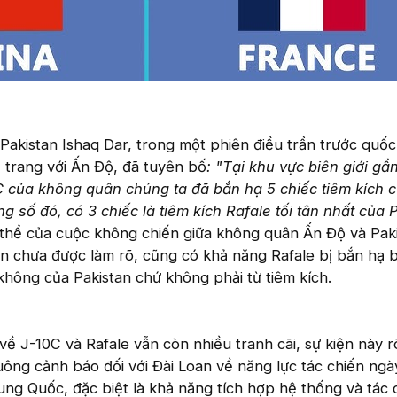
Pakistan Ishaq Dar, trong một phiên điều trần trước quốc
 trang với Ấn Độ, đã tuyên bố
: "Tại khu vực biên giới gầ
C của không quân chúng ta đã bắn hạ 5 chiếc tiêm kích 
 số đó, có 3 chiếc là tiêm kích Rafale tối tân nhất của 
 thể của cuộc không chiến giữa không quân Ấn Độ và Pak
ẫn chưa được làm rõ, cũng có khả năng Rafale bị bắn hạ b
không của Pakistan chứ không phải từ tiêm kích.
ề J-10C và Rafale vẫn còn nhiều tranh cãi, sự kiện này r
uông cảnh báo đối với Đài Loan về năng lực tác chiến ng
ng Quốc, đặc biệt là khả năng tích hợp hệ thống và tác 