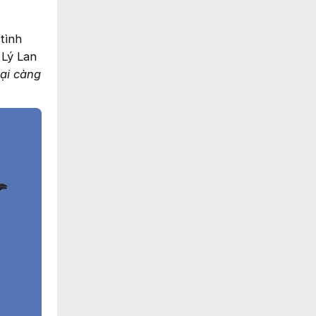
tình
 Lý Lan
lại càng