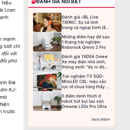
ĐÁNH GIÁ NỔI BẬT
 hiệu
ài Loan
mạnh
Đánh giá JBL Live
780NC: Sự cá tính
trong cả ngoại hình lẫn
chất âm
Những điểm hay dở sau
ấn mạnh
1 tháng trải nghiệm
 lưới chỉ
Roborock Qrevo 2 Pro
 đối với
Đánh giá YADEA Omee:
 đối phó
Xe máy điện nhỏ xinh,
thông minh “đo ni đóng
giày” cho nữ sinh
Trải nghiệm TV SQD-
MiniLED C8L: màu sắc
inh Đài
rực rỡ chưa từng thấy ở
sớm KJ-
TV LCD
5 điểm mình thích ở
 mà
robot hút bụi lau sàn
 hiện
Dreame L50s Pro Ultra
n trước
Xem thêm