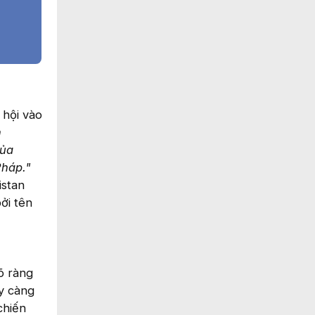
 hội vào
n
của
Pháp."
istan
ởi tên
õ ràng
ày càng
chiến