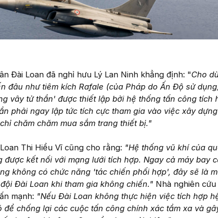
n Đài Loan đã nghỉ hưu Lý Lan Ninh khẳng định: "
Cho dù
đến đâu như tiêm kích Rafale (của Pháp do Ấn Độ sử dụng
g vây tử thần' được thiết lập bởi hệ thống tấn công tích 
n phải ngay lập tức tích cực tham gia vào việc xây dựng
ì chỉ chăm chăm mua sắm trang thiết bị."
Loan Thi Hiểu Vĩ cũng cho rằng:
"Hệ thống vũ khí của qu
 được kết nối với mạng lưới tích hợp. Ngay cả máy bay 
g không có chức năng 'tác chiến phối hợp', đây sẽ là m
đội Đài Loan khi tham gia không chiến."
Nhà nghiên cứu
ấn mạnh:
"Nếu Đài Loan không thực hiện việc tích hợp h
ó để chống lại các cuộc tấn công chính xác tầm xa và gâ