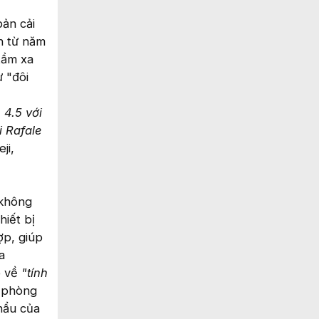
ản cải
h từ năm
tầm xa
 "đôi
 4.5 với
i Rafale
ji,
 không
hiết bị
ợp, giúp
a
o về
"tính
o phòng
hẩu của