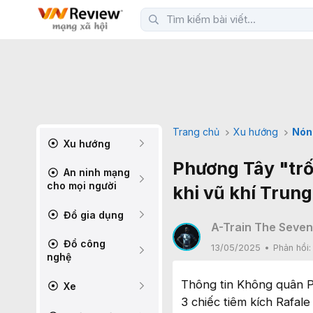
Trang chủ
Xu hướng
Nón
Xu hướng
Phương Tây "trố
An ninh mạng
cho mọi người
khi vũ khí Trun
Đồ gia dụng
A-Train The Seven
Đồ công
13/05/2025
Phản hồi
nghệ
Thông tin Không quân P
Xe
3 chiếc tiêm kích Rafal