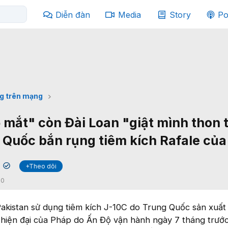
Diễn đàn
Media
Story
Po
g trên mạng
 mắt" còn Đài Loan "giật mình thon 
g Quốc bắn rụng tiêm kích Rafale củ
+Theo dõi
✔
:
0
akistan sử dụng tiêm kích J-10C do Trung Quốc sản xuất
e hiện đại của Pháp do Ấn Độ vận hành ngày 7 tháng trướ