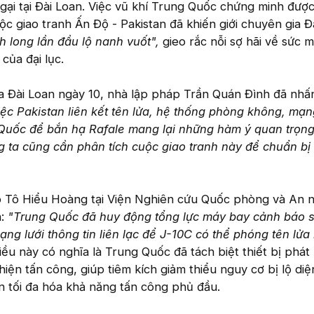
ngại tại Đài Loan. Việc vũ khí Trung Quốc chứng minh được
ộc giao tranh Ấn Độ - Pakistan đã khiến giới chuyên gia Đ
 long lần đầu lộ nanh vuốt",
gieo rắc nỗi sợ hãi về sức 
của đại lục.
a Đài Loan ngày 10, nhà lập pháp Trần Quán Đình đã nh
iệc Pakistan liên kết tên lửa, hệ thống phòng không, mạng
 Quốc để bắn hạ Rafale mang lại những hàm ý quan trọng
 ta cũng cần phân tích cuộc giao tranh này để chuẩn bị
 Tô Hiểu Hoàng tại Viện Nghiên cứu Quốc phòng và An n
:
"Trung Quốc đã huy động tổng lực máy bay cảnh báo 
ạng lưới thông tin liên lạc để J-10C có thể phóng tên lửa
ều này có nghĩa là Trung Quốc đã tách biệt thiết bị phát
hiện tấn công, giúp tiêm kích giảm thiểu nguy cơ bị lộ diệ
n tối đa hóa khả năng tấn công phủ đầu.