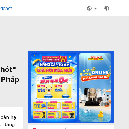
dcast
thót"
a Pháp
 bắn hạ
c, đang