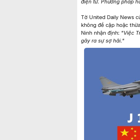
điện tử. Phương pháp hu
Tờ United Daily News c
không đề cập hoặc thừa 
Ninh nhận định:
"Việc T
gây ra sự sợ hãi."