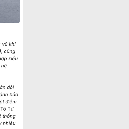
 vũ khí
), cũng
hợp kiểu
 hệ
ân đội
cảnh báo
ột điểm
 Tô Tử
ệ thống
y nhiễu