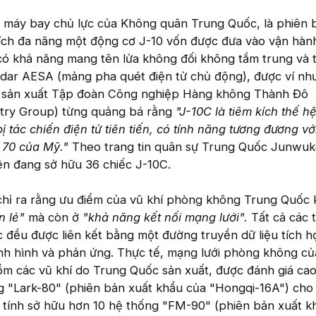
g máy bay chủ lực của Không quân Trung Quốc, là phiên b
 kích đa năng một động cơ J-10 vốn được đưa vào vận hàn
có khả năng mang tên lửa không đối không tầm trung và 
adar AESA (mảng pha quét điện tử chủ động), được ví như
à sản xuất Tập đoàn Công nghiệp Hàng không Thành Đô
stry Group) từng quảng bá rằng
"J-10C là tiêm kích thế hệ
bị tác chiến điện tử tiên tiến, có tính năng tương đương vớ
 70 của Mỹ."
Theo trang tin quân sự Trung Quốc Junwuke
ện đang sở hữu 36 chiếc J-10C.
chỉ ra rằng ưu điểm của vũ khí phòng không Trung Quốc
n lẻ"
mà còn ở
"khả năng kết nối mạng lưới".
Tất cả các t
đều được liên kết bằng một đường truyền dữ liệu tích h
ình hình và phản ứng. Thực tế, mạng lưới phòng không củ
ồm các vũ khí do Trung Quốc sản xuất, được đánh giá ca
 "Lark-80" (phiên bản xuất khẩu của "Hongqi-16A") ch
 tính sở hữu hơn 10 hệ thống "FM-90" (phiên bản xuất k