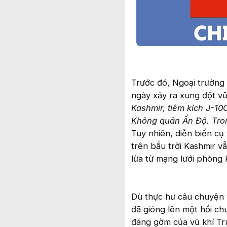
Trước đó, Ngoại trưởng 
ngày xảy ra xung đột vũ
Kashmir, tiêm kích J-10
Không quân Ấn Độ. Trong
Tuy nhiên, diễn biến cụ
trên bầu trời Kashmir v
lửa từ mạng lưới phòng 
Dù thực hư câu chuyện v
đã gióng lên một hồi ch
đáng gờm của vũ khí Tru