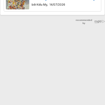
"nằm thẳng" hay sự bế tắc?
bởi
Kiều My
,
14/07/2026