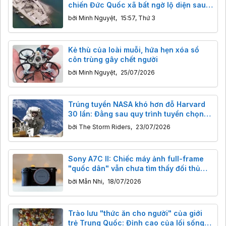
chiến Đức Quốc xã bất ngờ lộ diện sau
80 năm
bởi
Minh Nguyệt
,
15:57, Thứ 3
Kẻ thù của loài muỗi, hứa hẹn xóa sổ
côn trùng gây chết người
bởi
Minh Nguyệt
,
25/07/2026
Trúng tuyển NASA khó hơn đỗ Harvard
30 lần: Đằng sau quy trình tuyển chọn
phi hành gia gắt gao đến mức nào?
bởi
The Storm Riders
,
23/07/2026
Sony A7C II: Chiếc máy ảnh full-frame
"quốc dân" vẫn chưa tìm thấy đối thủ
xứng tầm
bởi
Mẫn Nhi
,
18/07/2026
Trào lưu "thức ăn cho người" của giới
trẻ Trung Quốc: Đỉnh cao của lối sống