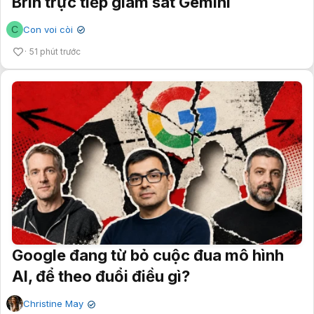
Brin trực tiếp giám sát Gemini
C
Con voi còi
✔
51 phút trước
Google đang từ bỏ cuộc đua mô hình
AI, để theo đuổi điều gì?
Christine May
✔