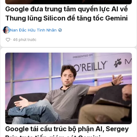
Google đưa trung tâm quyền lực AI về
Thung lũng Silicon để tăng tốc Gemini
Nan Đắc Hữu Tình Nhân
✔
46 phút trước
Google tái cấu trúc bộ phận AI, Sergey