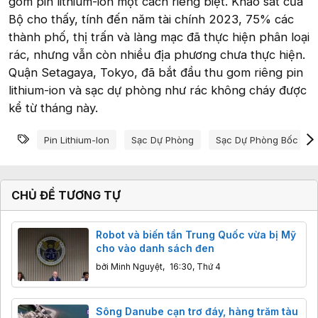
gom pin lithium-ion một cách riêng biệt. Khảo sát của
Bộ cho thấy, tính đến năm tài chính 2023, 75% các
thành phố, thị trấn và làng mạc đã thực hiện phân loại
rác, nhưng vẫn còn nhiều địa phương chưa thực hiện.
Quận Setagaya, Tokyo, đã bắt đầu thu gom riêng pin
lithium-ion và sạc dự phòng như rác không cháy được
kể từ tháng này.
Từ khóa
Pin Lithium-Ion
Sạc Dự Phòng
Sạc Dự Phòng Bốc Ch
CHỦ ĐỀ TƯƠNG TỰ
Robot và biến tần Trung Quốc vừa bị Mỹ
cho vào danh sách đen
bởi
Minh Nguyệt
,
16:30, Thứ 4
Sông Danube cạn trơ đáy, hàng trăm tàu