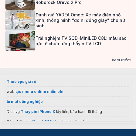
Roborock Qrevo 2 Pro
Đánh giá YADEA Omee: Xe máy điện nhỏ
xinh, thông minh “đo ni đóng giày” cho nữ
sinh
Trải nghiệm TV SQD-MiniLED C8L: màu sắc
rực rỡ chưa từng thấy ở TV LCD
Xem thêm
Thuê vps giá rẻ
web
tạo menu online miễn phí
tủ mát công nghiệp
Dịch vụ
Thay pin iPhone X
lấy liền, bảo hành 15 tháng
Cập nhật
sim đầu số 093 khosim
giá tận gốc
huawei hybrid