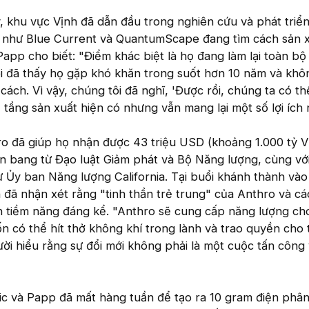
y, khu vực Vịnh đã dẫn đầu trong nghiên cứu và phát triển
p như Blue Current và QuantumScape đang tìm cách sản x
Papp cho biết: "Điểm khác biệt là họ đang làm lại toàn bộ
ôi đã thấy họ gặp khó khăn trong suốt hơn 10 năm và khô
ách. Vì vậy, chúng tôi đã nghĩ, 'Được rồi, chúng ta có th
 tầng sản xuất hiện có nhưng vẫn mang lại một số lợi ích 
ro đã giúp họ nhận được 43 triệu USD (khoảng 1.000 tỷ 
iên bang từ Đạo luật Giảm phát và Bộ Năng lượng, cùng với
 Ủy ban Năng lượng California. Tại buổi khánh thành vào
 đã nhận xét rằng "tinh thần trẻ trung" của Anthro và cá
ện tiềm năng đáng kể. "Anthro sẽ cung cấp năng lượng ch
 có thể hít thở không khí trong lành và trao quyền cho 
ời hiểu rằng sự đổi mới không phải là một cuộc tấn công
c và Papp đã mất hàng tuần để tạo ra 10 gram điện phâ