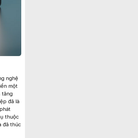
ông nghệ
riển một
 tăng
ệp đã là
 phát
hụ thuộc
a đã thúc