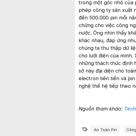
trong một góc nhỏ của p
phép công ty sản xuất n
đến 500.000 pin mỗi nă
chứng cho việc công ngh
nước. Ông nhìn thấy kh
khác nhau, đáp ứng nhu 
chúng ta thu thập dữ li
cho lưới điện của mình.
những thách thức định h
sở này đại diện cho toà
electron tiên tiến và pi
nghệ thế hệ tiếp theo n
Nguồn tham khảo:
Tech
Từ khóa
An Toàn Pin
Công