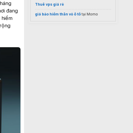
tháng
Thuê vps giá rẻ
nơi đang
giá bảo hiểm thân vỏ ô tô
tại Momo
o hiểm
 rộng