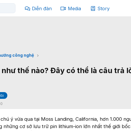
Diễn đàn
Media
Story
hướng công nghệ
ý như thế nào? Đây có thể là câu trả l
õi
:
0
chú ý vừa qua tại Moss Landing, California, hơn 1.000 ng
g những cơ sở lưu trữ pin lithium-ion lớn nhất thế giới bố