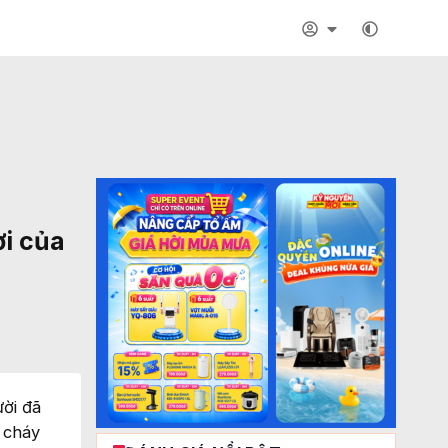
ời của
ười đã
c cháy