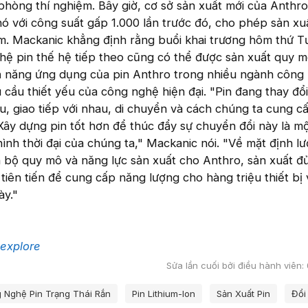
hòng thí nghiệm. Bây giờ, cơ sở sản xuất mới của Anthro
ó với công suất gấp 1.000 lần trước đó, cho phép sản xu
m. Mackanic khẳng định rằng buổi khai trương hôm thứ Tư
ệ pin thế hệ tiếp theo cũng có thể được sản xuất quy mô
ả năng ứng dụng của pin Anthro trong nhiều ngành công
cầu thiết yếu của công nghệ hiện đại. "Pin đang thay đổ
ệu, giao tiếp với nhau, di chuyển và cách chúng ta cung c
 Xây dựng pin tốt hơn để thúc đẩy sự chuyển đổi này là m
ình thời đại của chúng ta," Mackanic nói. "Về mặt định l
n bộ quy mô và năng lực sản xuất cho Anthro, sản xuất đ
n tiên tiến để cung cấp năng lượng cho hàng triệu thiết bị
ày."
explore
Sửa lần cuối bởi điều hành viên:
 Nghệ Pin Trạng Thái Rắn
Pin Lithium-Ion
Sản Xuất Pin
Đổi