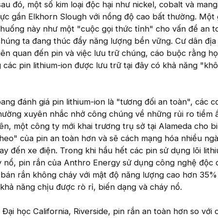
au đó, một số kim loại độc hại như nickel, cobalt và man
vực gần Elkhorn Slough với nồng độ cao bất thường. Một 
 huống này như một "cuộc gọi thức tỉnh" cho vấn đề an t
 chúng ta đang thúc đẩy năng lượng bền vững. Cư dân đị
liên quan đến pin và việc lưu trữ chúng, cáo buộc rằng họ
 các pin lithium-ion được lưu trữ tại đây có khả năng "kh
ng đánh giá pin lithium-ion là "tương đối an toàn", các 
thường xuyên nhắc nhở công chúng về những rủi ro tiềm 
ên, một công ty mới khai trương trụ sở tại Alameda cho b
 theo" của pin an toàn hơn và sẽ cách mạng hóa nhiều ng
tay đến xe điện. Trong khi hầu hết các pin sử dụng lõi lith
áy nổ, pin rắn của Anthro Energy sử dụng công nghệ độc
in bán rắn không cháy với mật độ năng lượng cao hơn 35% 
 khả năng chịu được rò rỉ, biến dạng và cháy nổ.
Đại học California, Riverside, pin rắn an toàn hơn so với