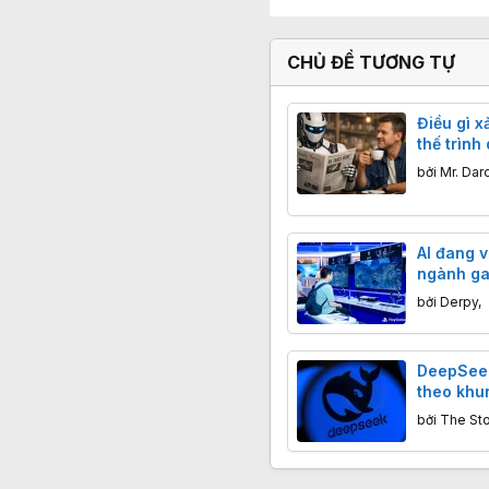
CHỦ ĐỀ TƯƠNG TỰ
Điều gì x
thế trình
bởi
Mr. Dar
AI đang vi
ngành ga
cá nhân,
bởi
Derpy
,
tạo
DeepSeek
theo khun
phí gấp đ
bởi
The St