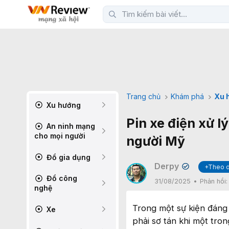
Trang chủ
Khám phá
Xu 
Xu hướng
Pin xe điện xử l
An ninh mạng
cho mọi người
người Mỹ
Đồ gia dụng
Derpy
+Theo d
✔
Đồ công
31/08/2025
Phản hồi
nghệ
Trong một sự kiện đáng 
Xe
phải sơ tán khi một tron