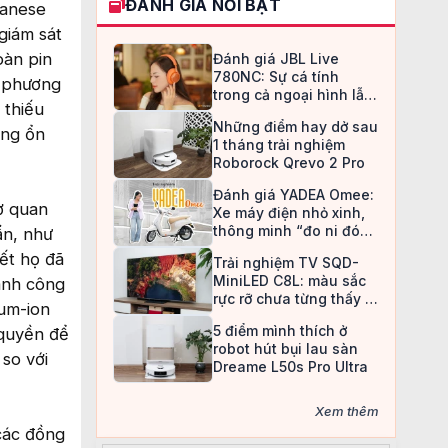
ĐÁNH GIÁ NỔI BẬT
ganese
giám sát
oàn pin
Đánh giá JBL Live
780NC: Sự cá tính
a phương
trong cả ngoại hình lẫn
 thiếu
chất âm
Những điểm hay dở sau
ông ổn
1 tháng trải nghiệm
Roborock Qrevo 2 Pro
Đánh giá YADEA Omee:
cơ quan
Xe máy điện nhỏ xinh,
thông minh “đo ni đóng
ẩn, như
giày” cho nữ sinh
iết họ đã
Trải nghiệm TV SQD-
MiniLED C8L: màu sắc
ành công
rực rỡ chưa từng thấy ở
ium-ion
TV LCD
5 điểm mình thích ở
 quyền để
robot hút bụi lau sàn
so với
Dreame L50s Pro Ultra
Xem thêm
 các đồng