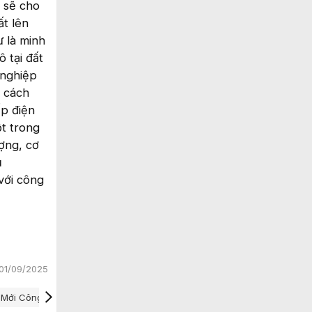
 sẽ cho
ất lên
 là minh
 tại đất
 nghiệp
i cách
ấp điện
ột trong
ượng, cơ
ủ
 với công
01/09/2025
 Mới Công Nghệ