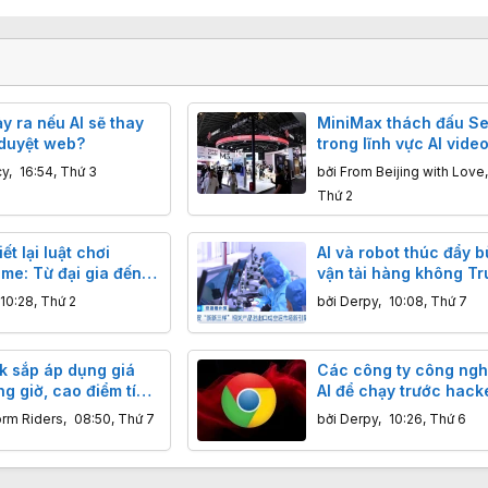
ảy ra nếu AI sẽ thay
MiniMax thách đấu S
 duyệt web?
trong lĩnh vực AI vide
nào hơn mỉu nào?
cy
,
16:54, Thứ 3
bởi
From Beijing with Love
Thứ 2
ết lại luật chơi
AI và robot thúc đẩy 
me: Từ đại gia đến
vận tải hàng không Tr
 ai cũng có thể sáng
Quốc như thế nào?
10:28, Thứ 2
bởi
Derpy
,
10:08, Thứ 7
 sắp áp dụng giá
Các công ty công ng
g giờ, cao điểm tính
AI để chạy trước hack
ôi
khảo Google Chrome 
orm Riders
,
08:50, Thứ 7
bởi
Derpy
,
10:26, Thứ 6