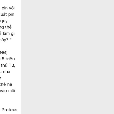
 pin với
uất pin
 quy
ng thể
ể làm gì
này?'"
VNĐ)
 5 triệu
 thứ Tư,
c nhà
o
thế hệ
 vào môi
n Proteus