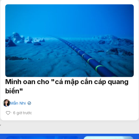
Minh oan cho "cá mập cắn cáp quang
biển"
Mẫn Nhi
✔
6 giờ trước