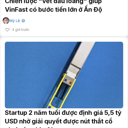
Chiến lược "vết dầu loang" giúp
VinFast có bước tiến lớn ở Ấn Độ
Mỹ Lệ
✔
4 giờ trước
Startup 2 năm tuổi được định giá 5,5 tỷ
USD nhờ giải quyết được nút thắt cổ