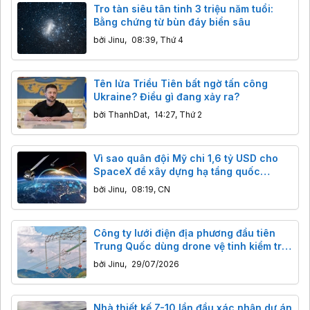
Tro tàn siêu tân tinh 3 triệu năm tuổi:
Bằng chứng từ bùn đáy biển sâu
bởi
Jinu
,
08:39, Thứ 4
Tên lửa Triều Tiên bất ngờ tấn công
Ukraine? Điều gì đang xảy ra?
bởi
ThanhDat
,
14:27, Thứ 2
Vì sao quân đội Mỹ chi 1,6 tỷ USD cho
SpaceX để xây dựng hạ tầng quốc
phòng?
bởi
Jinu
,
08:19, CN
Công ty lưới điện địa phương đầu tiên
Trung Quốc dùng drone vệ tinh kiểm tra
đường dây điện vùng núi sâu, tiết kiệm
bởi
Jinu
,
29/07/2026
thời gian kỷ lục
Nhà thiết kế Z-10 lần đầu xác nhận dự án