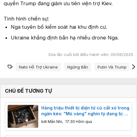
quyền Trump đang giảm ưu tiên viện trợ Kiev.
Tình hình chiến sự:
Nga tuyên bố kiểm soát hai khu định cư.
Ukraine khẳng định bắn hạ nhiều drone Nga.
Sửa lần cuối bởi điều hành viên:
05/06/2025
Từ khóa
Nato Hỗ Trợ Ukraine
Ngừng Bắn
Putin Và Trump
CHỦ ĐỀ TƯƠNG TỰ
Hàng triệu thiết bị điện tử cũ cất xó trong
ngăn kéo: "Mỏ vàng" nghìn tỷ đang bị bỏ
quên
bởi
Mẫn Nhi
,
17:30 Hôm qua