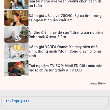
làm tai nghe over-ear, Redmi chọn cách đi
an toàn
Đánh giá JBL Live 780NC: Sự cá tính trong
cả ngoại hình lẫn chất âm
Những điểm hay dở sau 1 tháng trải nghiệm
Roborock Qrevo 2 Pro
Đánh giá YADEA Omee: Xe máy điện nhỏ
xinh, thông minh “đo ni đóng giày” cho nữ
sinh
Trải nghiệm TV SQD-MiniLED C8L: màu sắc
rực rỡ chưa từng thấy ở TV LCD
Xem thêm
Thuê vps giá rẻ