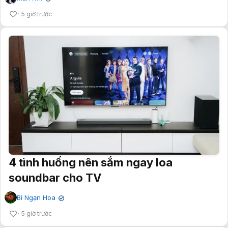
5 giờ trước
4 tình huống nên sắm ngay loa
soundbar cho TV
Bỉ Ngạn Hoa
✔
5 giờ trước