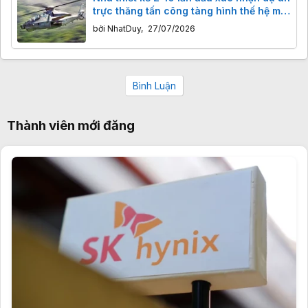
trực thăng tấn công tàng hình thế hệ mới
của Trung Quốc
bởi
NhatDuy
,
27/07/2026
Bình Luận
Thành viên mới đăng