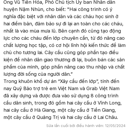
Ông Vũ Tiến Hóa, Phó Chủ tịch Ủy ban Nhân dân
huyện Nậm Nhùn, cho biết: "Hai công trình có ý
nghĩa đặc biệt với nhân dân và các cháu học sinh ở
hai điểm bản, đảm bảo sự đi lại an toàn cho các cháu,
nhất là vào mùa mưa lũ. Bên cạnh đó cũng tạo động
lực cho các cháu đến lớp chuyên cần, từ đó nâng cao
chất lượng học tập, có cơ hội lĩnh hội kiến thức để làm
chủ cho tương lai. Cây cầu cũng góp phần tạo điều
kiện để nhân dân giao thương đi lại, buôn bán các sản
phẩm của mình, góp phần nâng cao thu nhập và chất
lượng đời sống của người dân.”
Trong khuôn khổ dự án “Xây cầu đến lớp”, tính đến
nay Quỹ Bảo trợ trẻ em Việt Nam và Grab Việt Nam
đã xây dựng và được đưa vào sử dụng 8 công trình
cầu dân sinh, trong đó gồm hai cây cầu ở Vĩnh Long,
hai cây cầu ở Hà Giang, một cây cầu ở Tiền Giang,
một cây cầu ở Quảng Trị và hai cây cầu ở Lai Châu.
Sửa lần cuối bởi điều hành viên:
12/05/2024