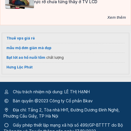
rực rỡ chưa từng thấy ở TV LCD
Xem thêm
Thuê vps giá rẻ
mẫu mộ đơn giản mà đẹp
Bạt lót ao hồ nuôi tôm
chất lượng
Hưng Lộc Phát
Chịu trách nhiệm nội dung: LÊ THỊ HẠNH
Bản quyền @2023 Công ty Cổ phần Bkav
Địa chỉ: Tầng 2, Tòa nhà HH1, Đường Dương Đình Nghệ,
Phường Cầu Giấy, TP Hà Nội
Giấy phép thiết lập mạng xã hội số 499/GP-BTTTT
do Bộ