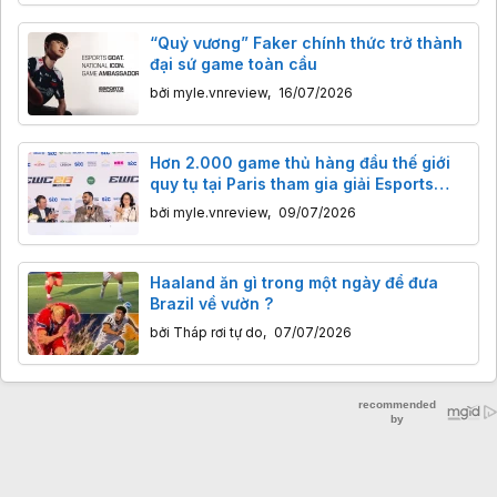
“Quỷ vương” Faker chính thức trở thành
đại sứ game toàn cầu
bởi
myle.vnreview
,
16/07/2026
Hơn 2.000 game thủ hàng đầu thế giới
quy tụ tại Paris tham gia giải Esports
World Cup 2026
bởi
myle.vnreview
,
09/07/2026
Haaland ăn gì trong một ngày để đưa
Brazil về vườn ?
bởi
Tháp rơi tự do
,
07/07/2026