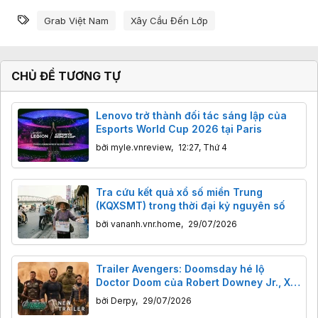
Từ khóa
Grab Việt Nam
Xây Cầu Đến Lớp
CHỦ ĐỀ TƯƠNG TỰ
Lenovo trở thành đối tác sáng lập của
Esports World Cup 2026 tại Paris
bởi
myle.vnreview
,
12:27, Thứ 4
Tra cứu kết quả xổ số miền Trung
(KQXSMT) trong thời đại kỷ nguyên số
bởi
vananh.vnr.home
,
29/07/2026
Trailer Avengers: Doomsday hé lộ
Doctor Doom của Robert Downey Jr., X-
Men, Fantastic Four và Captain America
bởi
Derpy
,
29/07/2026
trở lại.