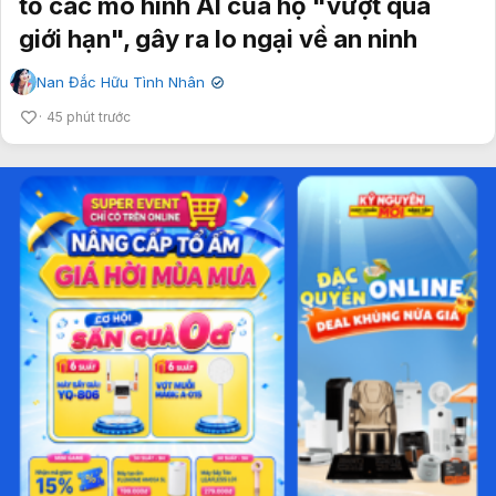
tố các mô hình AI của họ "vượt quá
giới hạn", gây ra lo ngại về an ninh
Nan Đắc Hữu Tình Nhân
✔
45 phút trước