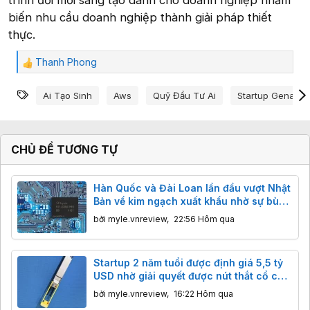
biến nhu cầu doanh nghiệp thành giải pháp thiết
thực.
Thanh Phong
C
ả
Từ khóa
m
Ai Tạo Sinh
Aws
Quỹ Đầu Tư Ai
Startup Genai V
x
ú
c
:
CHỦ ĐỀ TƯƠNG TỰ
Hàn Quốc và Đài Loan lần đầu vượt Nhật
Bản về kim ngạch xuất khẩu nhờ sự bùng
nổ của AI
bởi
myle.vnreview
,
22:56 Hôm qua
Startup 2 năm tuổi được định giá 5,5 tỷ
USD nhờ giải quyết được nút thắt cổ chai
của chip AI
bởi
myle.vnreview
,
16:22 Hôm qua