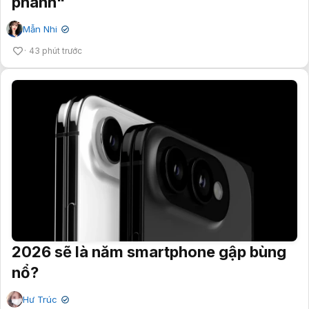
phanh"
Mẫn Nhi
✔
43 phút trước
2026 sẽ là năm smartphone gập bùng
nổ?
Hư Trúc
✔