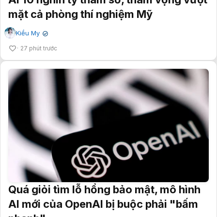
mặt cả phòng thí nghiệm Mỹ
Kiều My
✔
27 phút trước
Quá giỏi tìm lỗ hổng bảo mật, mô hình
AI mới của OpenAI bị buộc phải "bấm