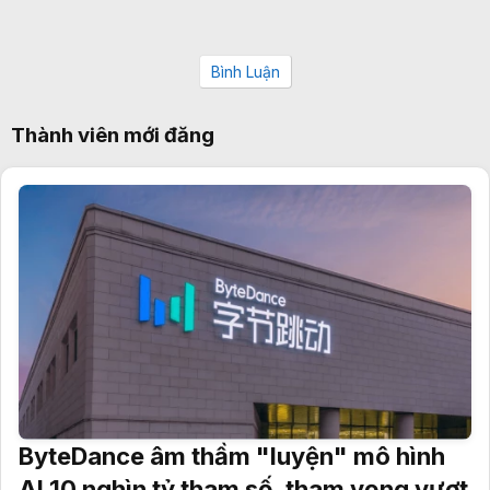
Bình Luận
Thành viên mới đăng
ByteDance âm thầm "luyện" mô hình
AI 10 nghìn tỷ tham số, tham vọng vượt