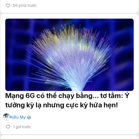
56 phút trước
Mạng 6G có thể chạy bằng... tơ tằm: Ý
tưởng kỳ lạ nhưng cực kỳ hứa hẹn!
Kiều My
✔
1 giờ trước