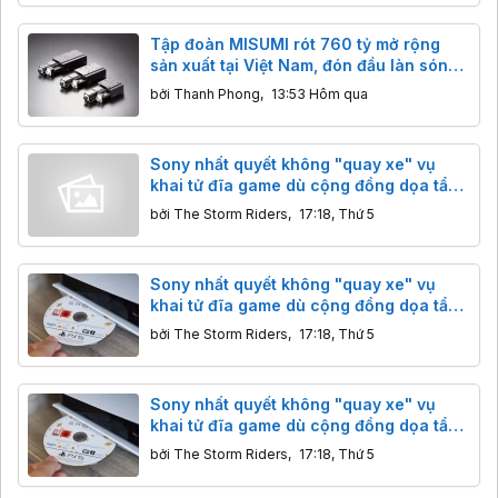
Tập đoàn MISUMI rót 760 tỷ mở rộng
sản xuất tại Việt Nam, đón đầu làn sóng
AI và robot toàn cầu
bởi
Thanh Phong
,
13:53 Hôm qua
Sony nhất quyết không "quay xe" vụ
khai tử đĩa game dù cộng đồng dọa tẩy
chay
bởi
The Storm Riders
,
17:18, Thứ 5
Sony nhất quyết không "quay xe" vụ
khai tử đĩa game dù cộng đồng dọa tẩy
chay
bởi
The Storm Riders
,
17:18, Thứ 5
Sony nhất quyết không "quay xe" vụ
khai tử đĩa game dù cộng đồng dọa tẩy
chay
bởi
The Storm Riders
,
17:18, Thứ 5