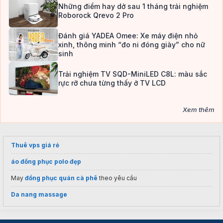
Những điểm hay dở sau 1 tháng trải nghiệm
Roborock Qrevo 2 Pro
Đánh giá YADEA Omee: Xe máy điện nhỏ
xinh, thông minh “đo ni đóng giày” cho nữ
sinh
Trải nghiệm TV SQD-MiniLED C8L: màu sắc
rực rỡ chưa từng thấy ở TV LCD
Xem thêm
Thuê vps giá rẻ
áo đồng phục polo đẹp
May
đồng phục quán cà phê
theo yêu cầu
Da nang massage