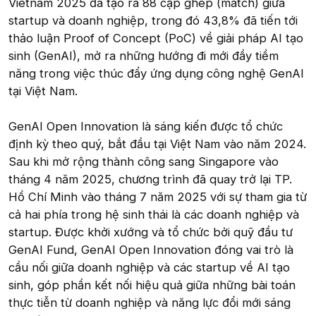
Vietnam 2025 đã tạo ra 88 cặp ghép (match) giữa
startup và doanh nghiệp, trong đó 43,8% đã tiến tới
thảo luận Proof of Concept (PoC) về giải pháp AI tạo
sinh (GenAI), mở ra những hướng đi mới đầy tiềm
năng trong việc thúc đẩy ứng dụng công nghệ GenAI
tại Việt Nam.
GenAI Open Innovation là sáng kiến được tổ chức
định kỳ theo quý, bắt đầu tại Việt Nam vào năm 2024.
Sau khi mở rộng thành công sang Singapore vào
tháng 4 năm 2025, chương trình đã quay trở lại TP.
Hồ Chí Minh vào tháng 7 năm 2025 với sự tham gia từ
cả hai phía trong hệ sinh thái là các doanh nghiệp và
startup. Được khởi xướng và tổ chức bởi quỹ đầu tư
GenAI Fund, GenAI Open Innovation đóng vai trò là
cầu nối giữa doanh nghiệp và các startup về AI tạo
sinh, góp phần kết nối hiệu quả giữa những bài toán
thực tiễn từ doanh nghiệp và năng lực đổi mới sáng