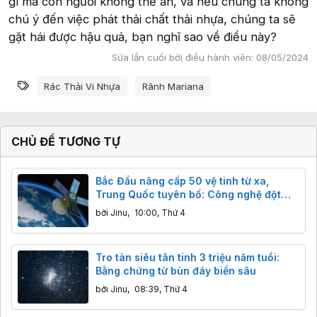
gì mà con người không thể ăn, và nếu chúng ta không
chú ý đến việc phát thải chất thải nhựa, chúng ta sẽ
gặt hái được hậu quả, bạn nghĩ sao về điều này?
Sửa lần cuối bởi điều hành viên:
08/05/2024
Từ khóa
Rác Thải Vi Nhựa
Rãnh Mariana
CHỦ ĐỀ TƯƠNG TỰ
Bắc Đẩu nâng cấp 50 vệ tinh từ xa,
Trung Quốc tuyên bố: Công nghệ đột
phá, độ chính xác centimet vượt trội
bởi
Jinu
,
10:00, Thứ 4
GPS
Tro tàn siêu tân tinh 3 triệu năm tuổi:
Bằng chứng từ bùn đáy biển sâu
bởi
Jinu
,
08:39, Thứ 4