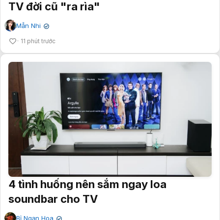
TV đời cũ "ra rìa"
Mẫn Nhi
✔
11 phút trước
4 tình huống nên sắm ngay loa
soundbar cho TV
Bỉ Ngạn Hoa
✔