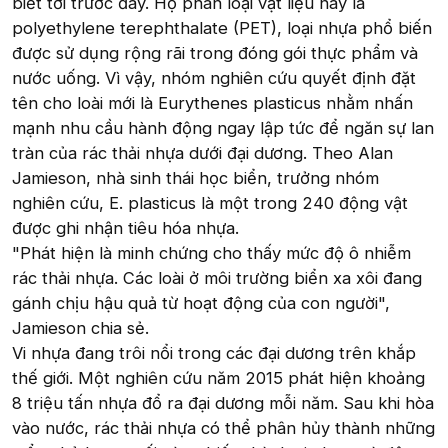
biết tới trước đây. Họ phân loại vật liệu này là
polyethylene terephthalate (PET), loại nhựa phổ biến
được sử dụng rộng rãi trong đóng gói thực phẩm và
nước uống. Vì vậy, nhóm nghiên cứu quyết định đặt
tên cho loài mới là Eurythenes plasticus nhằm nhấn
mạnh nhu cầu hành động ngay lập tức để ngăn sự lan
tràn của rác thải nhựa dưới đại dương. Theo Alan
Jamieson, nhà sinh thái học biển, trưởng nhóm
nghiên cứu, E. plasticus là một trong 240 động vật
được ghi nhận tiêu hóa nhựa.
"Phát hiện là minh chứng cho thấy mức độ ô nhiễm
rác thải nhựa. Các loài ở môi trường biển xa xôi đang
gánh chịu hậu quả từ hoạt động của con người",
Jamieson chia sẻ.
Vi nhựa đang trôi nổi trong các đại dương trên khắp
thế giới. Một nghiên cứu năm 2015 phát hiện khoảng
8 triệu tấn nhựa đổ ra đại dương mỗi năm. Sau khi hòa
vào nước, rác thải nhựa có thể phân hủy thành những