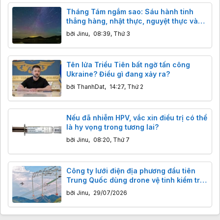
Tháng Tám ngắm sao: Sáu hành tinh
thẳng hàng, nhật thực, nguyệt thực và
ngôi sao khổng lồ đáng sợ
bởi
Jinu
,
08:39, Thứ 3
Tên lửa Triều Tiên bất ngờ tấn công
Ukraine? Điều gì đang xảy ra?
bởi
ThanhDat
,
14:27, Thứ 2
Nếu đã nhiễm HPV, vắc xin điều trị có thể
là hy vọng trong tương lai?
bởi
Jinu
,
08:20, Thứ 7
Công ty lưới điện địa phương đầu tiên
Trung Quốc dùng drone vệ tinh kiểm tra
đường dây điện vùng núi sâu, tiết kiệm
bởi
Jinu
,
29/07/2026
thời gian kỷ lục