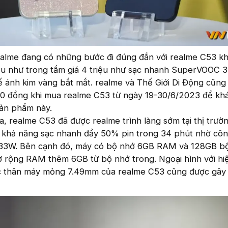
ealme đang có những bước đi đúng đắn với realme C53 kh
 yếu như trong tầm giá 4 triệu như sạc nhanh SuperVOOC 
 ánh kim vàng bắt mắt. realme và Thế Giới Di Động cũng 
0 đồng khi mua realme C53 từ ngày 19-30/6/2023 để kh
sản phẩm này.
 realme C53 đã được realme trình làng sớm tại thị trườn
 khả năng sạc nhanh đầy 50% pin trong 34 phút nhờ cô
33W. Bên cạnh đó, máy có bộ nhớ 6GB RAM và 128GB b
 rộng RAM thêm 6GB từ bộ nhớ trong. Ngoại hình với hi
ớc thân máy mỏng 7.49mm của realme C53 cũng được gây