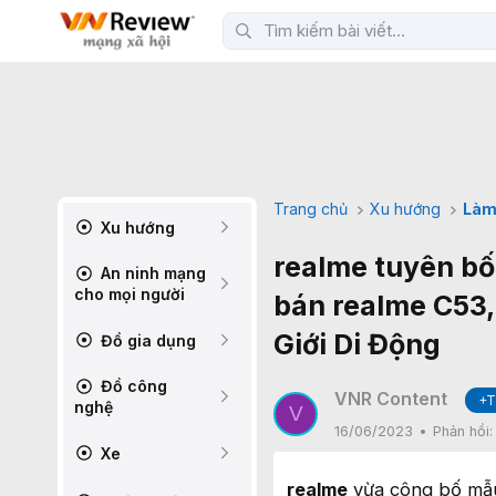
Trang chủ
Xu hướng
Làm
Xu hướng
realme tuyên bố
An ninh mạng
cho mọi người
bán realme C53,
Giới Di Động
Đồ gia dụng
Đồ công
VNR Content
+T
nghệ
V
16/06/2023
Phản hồi
Xe
realme
vừa công bố mẫu