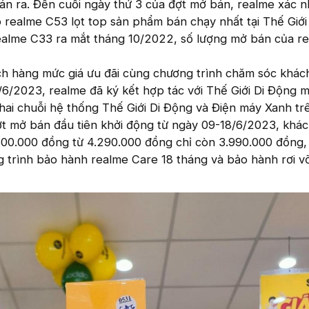
n ra. Đến cuối ngày thứ 3 của đợt mở bán, realme xác n
 realme C53 lọt top sản phẩm bán chạy nhất tại Thế Giới
realme C33 ra mắt tháng 10/2022, số lượng mở bán của r
h hàng mức giá ưu đãi cùng chương trình chăm sóc khác
/6/2023, realme đã ký kết hợp tác với Thế Giới Di Động 
 hai chuỗi hệ thống Thế Giới Di Động và Điện máy Xanh tr
ợt mở bán đầu tiên khởi động từ ngày 09-18/6/2023, khá
300.000 đồng từ 4.290.000 đồng chỉ còn 3.990.000 đồng,
 trình bảo hành realme Care 18 tháng và bảo hành rơi 