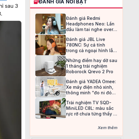
ĐÁNH GIÁ NỔI BẬT
hỉ sau 3
.
Đánh giá Redmi
Headphones Neo: Lần
đầu làm tai nghe over-
ear, Redmi chọn cách đi
Đánh giá JBL Live
an toàn
780NC: Sự cá tính
trong cả ngoại hình lẫn
chất âm
Những điểm hay dở sau
1 tháng trải nghiệm
Roborock Qrevo 2 Pro
Đánh giá YADEA Omee:
Xe máy điện nhỏ xinh,
thông minh “đo ni đóng
giày” cho nữ sinh
Trải nghiệm TV SQD-
MiniLED C8L: màu sắc
rực rỡ chưa từng thấy ở
TV LCD
Xem thêm