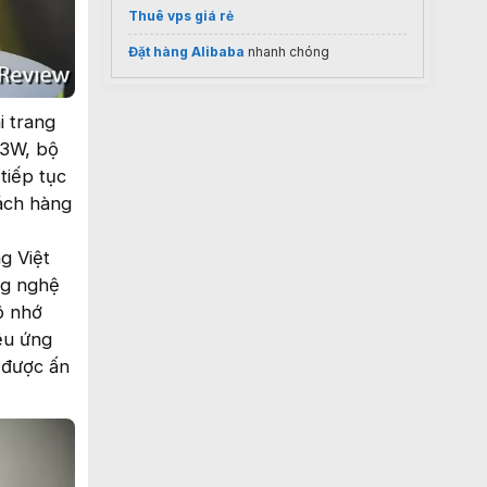
Thuê vps giá rẻ
Đặt hàng Alibaba
nhanh chóng
i trang
33W, bộ
tiếp tục
ách hàng
g Việt
ng nghệ
ộ nhớ
ệu ứng
 được ấn