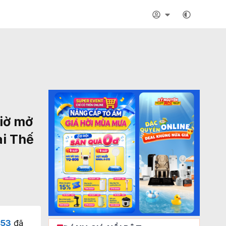
giờ mở
ại Thế
C53
đã