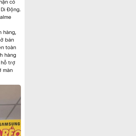
hận có
 Di Động.
ealme
h hàng,
mở bán
ên toàn
ch hàng
 hỗ trợ
vỡ màn