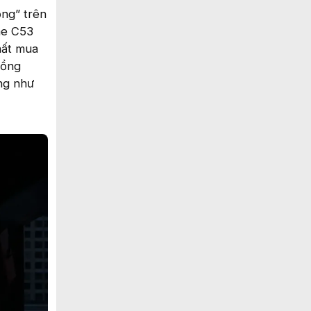
ồng” trên
me C53
hất mua
đồng
ng như