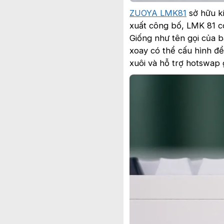
ZUOYA LMK81
sở hữu kí
xuất công bố, LMK 81 có
Giống như tên gọi của 
xoay có thể cấu hình để
xuôi và hỗ trợ hotswap 