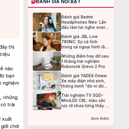
ĐÁNH GIÁ NỔI BẬT
Đánh giá Redmi
Headphones Neo: Lần
đầu làm tai nghe over-
ear, Redmi chọn cách đi
Đánh giá JBL Live
an toàn
780NC: Sự cá tính
đây thị
trong cả ngoại hình lẫn
chất âm
triệu
Những điểm hay dở sau
1 tháng trải nghiệm
Roborock Qrevo 2 Pro
hể nào
 đó bạn
Đánh giá YADEA Omee:
Xe máy điện nhỏ xinh,
ải nghiệm
thông minh “đo ni đóng
giày” cho nữ sinh
Trải nghiệm TV SQD-
t, những
MiniLED C8L: màu sắc
có trải
rực rỡ chưa từng thấy ở
TV LCD
 xuất
Xem thêm
giới chơi