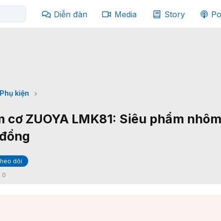
Diễn đàn
Media
Story
Po
Phụ kiện
m cơ ZUOYA LMK81: Siêu phẩm nhôm
 đồng
heo dõi
:
0