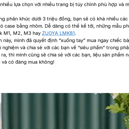
nhiều lựa chọn với nhiều trang bị tùy chỉnh phù hợp và mứ
ng phân khúc dưới 3 triệu đồng, bạn sẽ có khá nhiều cá
ỏ case bằng nhôm. Dễ dàng có thể kể tới, những mẫu ph
k M1, M2, M3 hay
ZUOYA LMK81
.
ần này, mình đã quyết định “xuống tay” mua ngay chiếc b
i nghiệm và chia sẻ với các bạn về “siêu phẩm” trong ph
 ra, thì mình cũng sẽ chia sẻ với các bạn, liệu sản phẩm 
 và có đáng mua không!