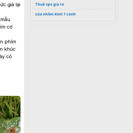
c giá lại
Thuê vps giá rẻ
cửa nhôm kính 1 cánh
c mẫu
ím cơ
àn phím
ân khúc
này có