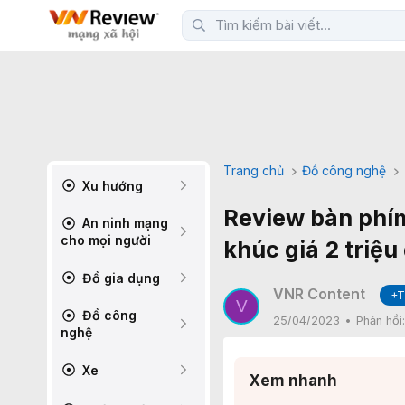
Trang chủ
Đồ công nghệ
Xu hướng
Review bàn phí
An ninh mạng
cho mọi người
khúc giá 2 triệu
Đồ gia dụng
VNR Content
+T
V
Đồ công
25/04/2023
Phản hồi
nghệ
Xe
Xem nhanh