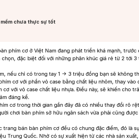
 mềm chưa thực sự tốt​
 bàn phím cơ ở Việt Nam đang phát triển khá mạnh, trước 
 chọn, đặc biệt đối với những phân khúc giá rẻ từ 2 tới 3 
, nếu chỉ có trong tay 1 -> 3 triệu đồng bạn sẽ không t
phím cơ với phần vỏ case bằng chất liệu nhôm, thay vào
 cơ với vỏ case chất liệu nhựa. Điều này, sẽ khiến cho tr
iảm đáng kể.
ím cơ trong thời gian gần đây đã có nhiều thay đổi rõ rệ
gười chơi bàn phím sở hữu ngân sách vừa phải cũng được 
 trang bán bàn phím cơ đều có chung đặc điểm, đó là sự
iệu Trung Quốc. Nhờ có sự xuất hiện từ các nhà sản xuất, 