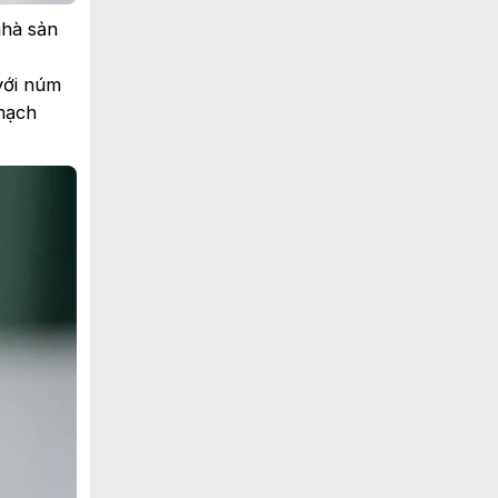
nhà sản
với núm
 mạch