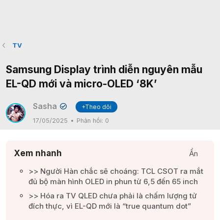
TV
Samsung Display trình diễn nguyên mẫu
EL-QD mới và micro-OLED ‘8K’
Sasha
+Theo dõi
✔
17/05/2025
Phản hồi:
0
Xem nhanh
Ẩn
>> Người Hàn chắc sẽ choáng: TCL CSOT ra mắt
đủ bộ màn hình OLED in phun từ 6,5 đến 65 inch​
>> Hóa ra TV QLED chưa phải là chấm lượng tử
đích thực, vì EL-QD mới là “true quantum dot”​