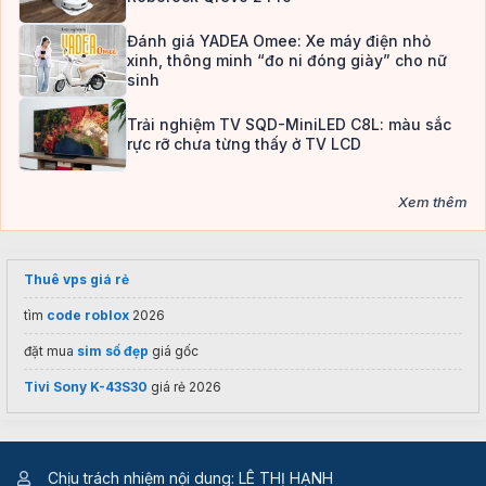
Đánh giá YADEA Omee: Xe máy điện nhỏ
xinh, thông minh “đo ni đóng giày” cho nữ
sinh
Trải nghiệm TV SQD-MiniLED C8L: màu sắc
rực rỡ chưa từng thấy ở TV LCD
Xem thêm
Thuê vps giá rẻ
tìm
code roblox
2026
đặt mua
sim số đẹp
giá gốc
Tivi Sony K-43S30
giá rẻ 2026
Chịu trách nhiệm nội dung: LÊ THỊ HẠNH