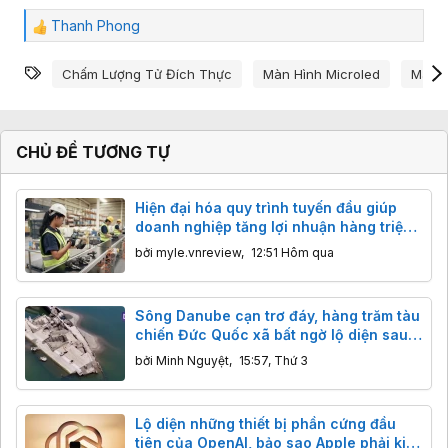
Thanh Phong
C
ả
Từ khóa
m
Chấm Lượng Tử Đích Thực
Màn Hình Microled
Màn 
x
ú
c
:
CHỦ ĐỀ TƯƠNG TỰ
Hiện đại hóa quy trình tuyến đầu giúp
doanh nghiệp tăng lợi nhuận hàng triệu
USD
bởi
myle.vnreview
,
12:51 Hôm qua
Sông Danube cạn trơ đáy, hàng trăm tàu
chiến Đức Quốc xã bất ngờ lộ diện sau
80 năm
bởi
Minh Nguyệt
,
15:57, Thứ 3
Lộ diện những thiết bị phần cứng đầu
tiên của OpenAI, bảo sao Apple phải kiện