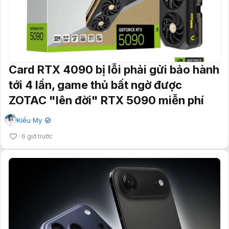
Card RTX 4090 bị lỗi phải gửi bảo hành
tới 4 lần, game thủ bất ngờ được
ZOTAC "lên đời" RTX 5090 miễn phí
Kiều My
✔
6 giờ trước