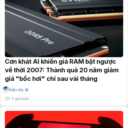
Cơn khát AI khiến giá RAM bật ngược
về thời 2007: Thành quả 20 năm giảm
giá "bốc hơi" chỉ sau vài tháng
Kiều My
✔
5 giờ trước