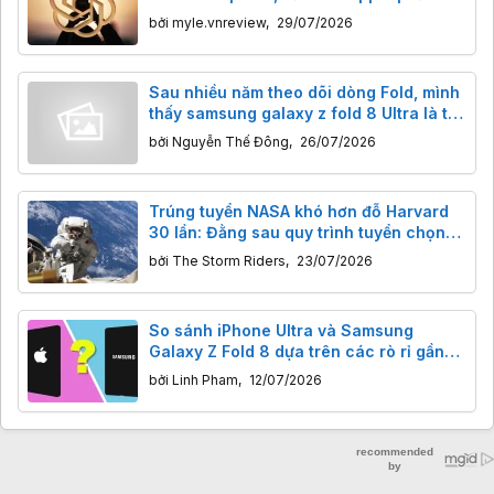
gấp
bởi
myle.vnreview
,
29/07/2026
Sau nhiều năm theo dõi dòng Fold, mình
thấy samsung galaxy z fold 8 Ultra là thế
hệ có định hướng rõ ràng nhất
bởi
Nguyễn Thế Đông
,
26/07/2026
Trúng tuyển NASA khó hơn đỗ Harvard
30 lần: Đằng sau quy trình tuyển chọn
phi hành gia gắt gao đến mức nào?
bởi
The Storm Riders
,
23/07/2026
So sánh iPhone Ultra và Samsung
Galaxy Z Fold 8 dựa trên các rò rỉ gần
đây
bởi
Linh Pham
,
12/07/2026