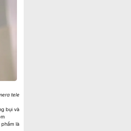
era tele
g bụi và
ồm
n phẩm là