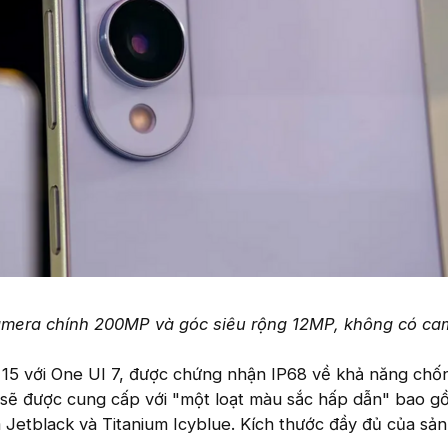
mera chính 200MP và góc siêu rộng 12MP, không có cam
15 với One UI 7, được chứng nhận IP68 về khả năng chốn
à sẽ được cung cấp với "một loạt màu sắc hấp dẫn" bao g
um Jetblack và Titanium Icyblue. Kích thước đầy đủ của sả