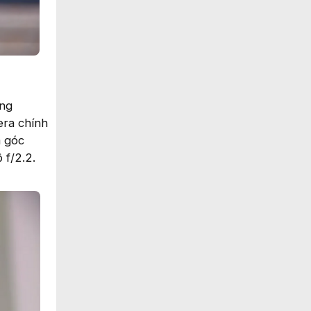
ung
era chính
a góc
 f/2.2.