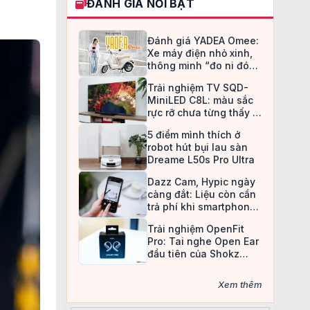
ĐÁNH GIÁ NỔI BẬT
Đánh giá YADEA Omee:
Xe máy điện nhỏ xinh,
thông minh “đo ni đóng
giày” cho nữ sinh
Trải nghiệm TV SQD-
MiniLED C8L: màu sắc
rực rỡ chưa từng thấy ở
TV LCD
5 điểm mình thích ở
robot hút bụi lau sàn
Dreame L50s Pro Ultra
Dazz Cam, Hypic ngày
càng đắt: Liệu còn cần
trả phí khi smartphone
đã làm được tất cả?
Trải nghiệm OpenFit
Pro: Tai nghe Open Ear
đầu tiên của Shokz
trang bị công nghệ khử
ồn
Xem thêm