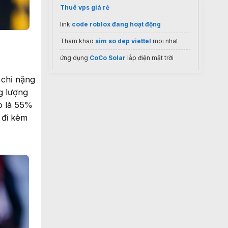
Thuê vps giá rẻ
link
code roblox đang hoạt động
Tham khao
sim so dep viettel
moi nhat
ứng dụng
CoCo Solar
lắp điện mặt trời
 chỉ nặng
g lượng
o là 55%
 đi kèm