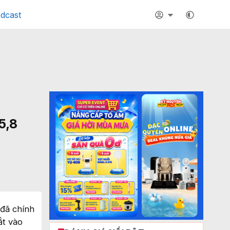
dcast
5,8
 đã chính
ắt vào