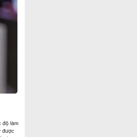
 độ làm
y được