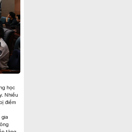
ong học
y. Nhiều
bị điểm
 gia
công
ền tảng