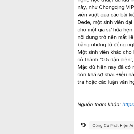
này, như Chongqing VIP 
viên vượt qua các bài ki
Dede, một sinh viên đại
cho một gia sư hứa hẹn 
nội dung trở nên mất liê
bằng những từ đồng ng
Một sinh viên khác cho b
cô thành “0.5 dẫn điện”,
Mặc dù hiện nay đã có n
còn khá sơ khai. Điều n
tra hoặc các luận văn họ
Nguồn tham khảo:
http
Từ khóa
Công Cụ Phát Hiện Ai