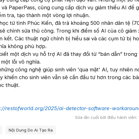
và PaperPass, cũng cung cấp dịch vụ giảm thiểu AI để g
ểm tra, tạo thành một vòng lợi nhuận.
 học từ tỉnh Phúc Kiến, đã trả khoảng 500 nhân dân tệ (
sẽ chỉnh sửa thủ công. Trong khi điểm số AI của cô giảm
n kết. Các thuật ngữ chính bị hiểu sai và các cụm từ bị h
hĩa không phù hợp.
iết một dịch vụ hỗ trợ AI đã thay đổi từ “bán dẫn” trong 
 một lỗi vô nghĩa.
hững công nghệ giúp sinh viên 'qua mặt' AI, tuy nhiên n
ày khiến cho sinh viên vẫn sẽ cần đầu tư hơn trong các bà
c thuật.
s://restofworld.org/2025/ai-detector-software-workaroun
Sửa lần cuối bởi điều hành viên:
Nội Dung Do Ai Tạo Ra