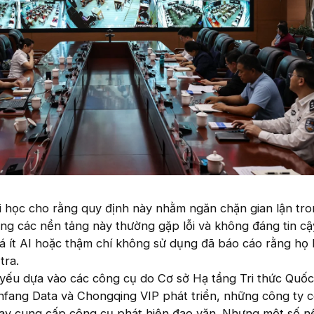
i học cho rằng quy định này nhằm ngăn chặn gian lận tr
 rằng các nền tảng này thường gặp lỗi và không đáng tin cậ
há ít AI hoặc thậm chí không sử dụng đã báo cáo rằng họ 
tra.
yếu dựa vào các công cụ do Cơ sở Hạ tầng Tri thức Quốc
fang Data và Chongqing VIP phát triển, những công ty 
nay cung cấp công cụ phát hiện đạo văn. Nhưng một số n