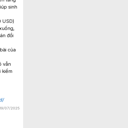
iúp sinh
70 USD)
 xuống,
oán đổi
bài của
ó vẫn
i kiểm
d/
19/07/2025