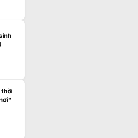
sinh
4
 thời
hơi"