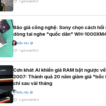
1 giờ trước
0
Bão giá công nghệ: Sony chọn cách hồi 
dòng tai nghe "quốc dân" WH-1000XM
Mẫn Nhi
✔
1 giờ trước
0
Cơn khát AI khiến giá RAM bật ngược về
2007: Thành quả 20 năm giảm giá "bốc 
chỉ sau vài tháng
Kiều My
✔
2 giờ trước
0