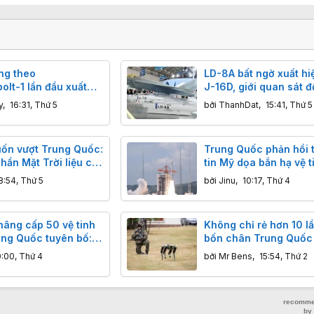
ng theo
LD-8A bất ngờ xuất hi
lt-1 lần đầu xuất
J-16D, giới quan sát đ
ung Quốc đang gửi
thay đổi nhận định về 
y
,
16:31, Thứ 5
bởi
ThanhDat
,
15:41, Thứ 5
p gì tới các nhóm
chống radar mới của 
bay?
Quốc
ốn vượt Trung Quốc:
Trung Quốc phản hồi 
hần Mặt Trời liệu có
tin Mỹ dọa bắn hạ vệ t
?
Trung Quốc
8:54, Thứ 5
bởi
Jinu
,
10:17, Thứ 4
nâng cấp 50 vệ tinh
Không chỉ rẻ hơn 10 lầ
ung Quốc tuyên bố:
bốn chân Trung Quốc
ệ đột phá, độ chính
khiến chuỗi cung ứng
0:00, Thứ 4
bởi
Mr Bens
,
15:54, Thứ 2
met vượt trội GPS
Tây rơi vào thế khó nh
nào?