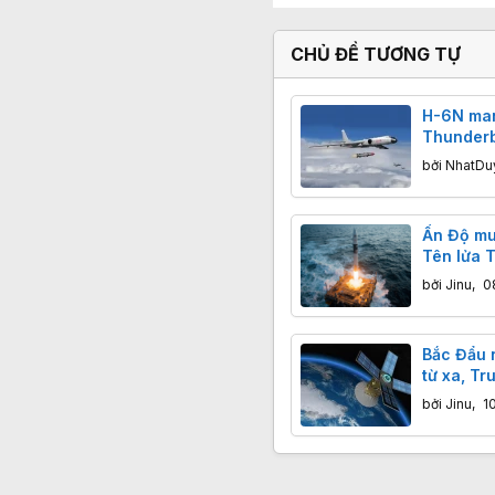
CHỦ ĐỀ TƯƠNG TỰ
H-6N ma
Thunderbo
hiện: Tr
bởi
NhatDu
thông điệ
tàu sân 
Ấn Độ mu
Tên lửa T
vội vàng
bởi
Jinu
,
0
Bắc Đẩu 
từ xa, Tr
Công ngh
bởi
Jinu
,
1
xác centi