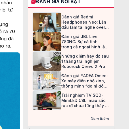
ĐÁNH GIÁ NỔI BẬT
ệ nhân
 bị từ
Đánh giá Redmi
Headphones Neo: Lần
dụng
đầu làm tai nghe over-
ỏ ra 70
ear, Redmi chọn cách đi
Đánh giá JBL Live
an toàn
ờng đã
780NC: Sự cá tính
ạo ra.
trong cả ngoại hình lẫn
chất âm
Những điểm hay dở sau
1 tháng trải nghiệm
Roborock Qrevo 2 Pro
Đánh giá YADEA Omee:
Xe máy điện nhỏ xinh,
thông minh “đo ni đóng
giày” cho nữ sinh
Trải nghiệm TV SQD-
MiniLED C8L: màu sắc
rực rỡ chưa từng thấy ở
TV LCD
Xem thêm