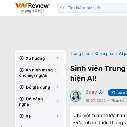
Trang chủ
Khám phá
AI 
Xu hướng
Sinh viên Trung
An ninh mạng
cho mọi người
hiện AI!
Đồ gia dụng
Zoey
+Theo dõ
✔
Đồ công
19/07/2025
Phản hồi
nghệ
Chỉ một tuần trước hạn 
Xe
Đức, nhận được thông b