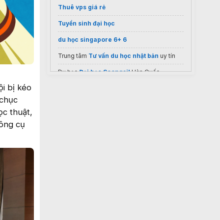
Thuê vps giá rẻ
Tuyển sinh đại học
du học singapore 6+ 6
Trung tâm
Tư vấn du học nhật bản
uy tín
Du học
Đại học Soongsil
Hàn Quốc
ội bị kéo
 chục
ọc thuật,
công cụ