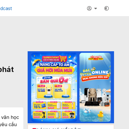
dcast
phát
h văn học
yêu cầu