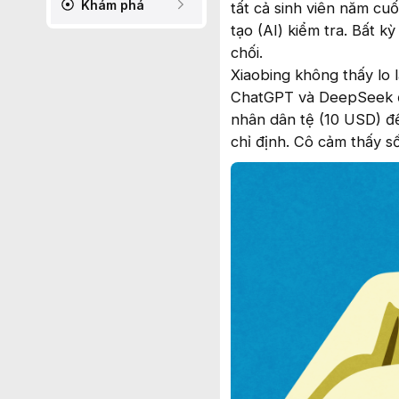
Khám phá
tất cả sinh viên năm cu
tạo (AI) kiểm tra. Bất 
chối.
Xiaobing không thấy lo l
ChatGPT và DeepSeek để
nhân dân tệ (10 USD) để
chỉ định. Cô cảm thấy số