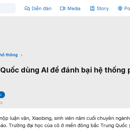
Diễn đàn
Media
Story
Po
phổ thông
 Quốc dùng AI để đánh bại hệ thống 
i
:
0
nộp luận văn, Xiaobing, sinh viên năm cuối chuyên ngàn
áo. Trường đại học của cô ở miền đông bắc Trung Quốc 