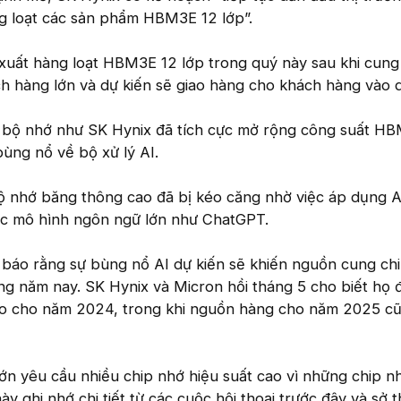
g loạt các sản phẩm HBM3E 12 lớp”.
 xuất hàng loạt HBM3E 12 lớp trong quý này sau khi cung
 hàng lớn và dự kiến sẽ giao hàng cho khách hàng vào q
 bộ nhớ như SK Hynix đã tích cực mở rộng công suất H
ùng nổ về bộ xử lý AI.
 nhớ băng thông cao đã bị kéo căng nhờ việc áp dụng 
ác mô hình ngôn ngữ lớn như ChatGPT.
 báo rằng sự bùng nổ AI dự kiến sẽ khiến nguồn cung ch
ong năm nay. SK Hynix và Micron hồi tháng 5 cho biết họ 
ao cho năm 2024, trong khi nguồn hàng cho năm 2025 c
n yêu cầu nhiều chip nhớ hiệu suất cao vì những chip n
 ghi nhớ chi tiết từ các cuộc hội thoại trước đây và sở t