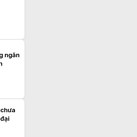
ng ngăn
n
 chưa
 đại