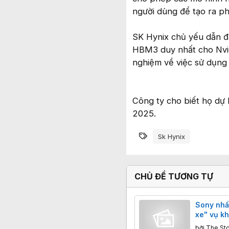
người dùng để tạo ra ph
SK Hynix chủ yếu dẫn đầ
HBM3 duy nhất cho Nvid
nghiệm về việc sử dụng 
Công ty cho biết họ dự 
2025.
Từ khóa
Sk Hynix
CHỦ ĐỀ TƯƠNG TỰ
Sony nhấ
xe" vụ kh
cộng đồn
bởi
The St