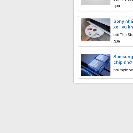
qua
Sony nhấ
xe" vụ kh
cộng đồn
bởi
The St
qua
Samsung 
chip nhớ 
năm 202
bởi
myle.v