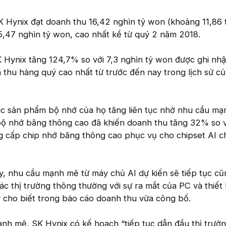
K Hynix đạt doanh thu 16,42 nghìn tỷ won (khoảng 11,86
5,47 nghìn tỷ won, cao nhất kể từ quý 2 năm 2018.
 Hynix tăng 124,7% so với 7,3 nghìn tỷ won được ghi nh
 thu hàng quý cao nhất từ trước đến nay trong lịch sử c
các sản phẩm bộ nhớ của họ tăng liên tục nhờ nhu cầu m
ộ nhớ băng thông cao đã khiến doanh thu tăng 32% so v
ng cấp chip nhớ băng thông cao phục vụ cho chipset AI c
y, nhu cầu mạnh mẽ từ máy chủ AI dự kiến sẽ tiếp tục c
c thị trường thông thường với sự ra mắt của PC và thiết b
y cho biết trong báo cáo doanh thu vừa công bố.
nh mẽ, SK Hynix có kế hoạch “tiếp tục dẫn đầu thị trư