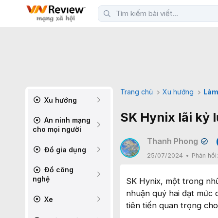
Trang chủ
Xu hướng
Làm
Xu hướng
SK Hynix lãi kỷ 
An ninh mạng
cho mọi người
Thanh Phong
✔
Đồ gia dụng
25/07/2024
Phản hồi
Đồ công
nghệ
SK Hynix, một trong nhữ
nhuận quý hai đạt mức c
Xe
tiên tiến quan trọng cho