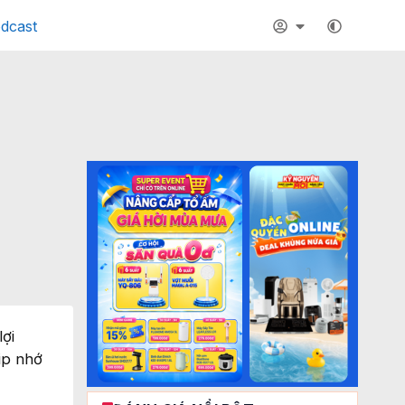
dcast
lợi
ip nhớ