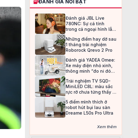
ĐÁNH GIÁ NỔI BẬT
Đánh giá JBL Live
780NC: Sự cá tính
trong cả ngoại hình lẫn
chất âm
Những điểm hay dở sau
1 tháng trải nghiệm
Roborock Qrevo 2 Pro
Đánh giá YADEA Omee:
Xe máy điện nhỏ xinh,
thông minh “đo ni đóng
giày” cho nữ sinh
Trải nghiệm TV SQD-
MiniLED C8L: màu sắc
rực rỡ chưa từng thấy ở
TV LCD
5 điểm mình thích ở
robot hút bụi lau sàn
Dreame L50s Pro Ultra
Xem thêm