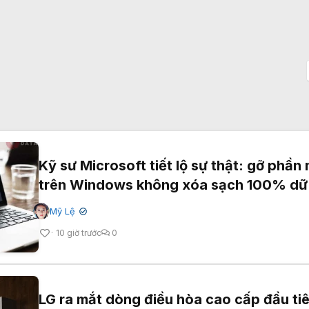
Kỹ sư Microsoft tiết lộ sự thật: gỡ phầ
trên Windows không xóa sạch 100% dữ 
Mỹ Lệ
✔
10 giờ trước
0
LG ra mắt dòng điều hòa cao cấp đầu ti