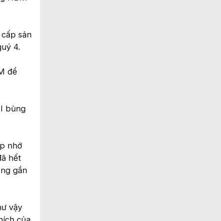
 cấp sản
uý 4.
BM để
AI bùng
ip nhớ
đã hết
ũng gần
hư vậy
hích của