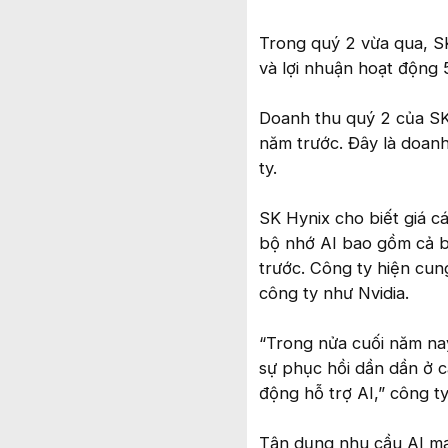
Trong quý 2 vừa qua, S
và lợi nhuận hoạt động 
Doanh thu quý 2 của SK
năm trước. Đây là doanh
ty.
SK Hynix cho biết giá 
bộ nhớ AI bao gồm cả b
trước. Công ty hiện cu
công ty như Nvidia.
“Trong nửa cuối năm na
sự phục hồi dần dần ở cá
động hỗ trợ AI,” công t
Tận dụng nhu cầu AI mạ