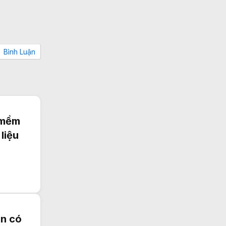
Bình Luận
n mềm
liệu
ên có