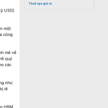
Thuê vps giá rẻ
 tỷ USD)
ận một
ủa công
ạnh mẽ về
ới quý
ho các
ũng như
ị di
ờng HBM