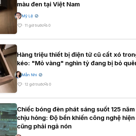
màu đen tại Việt Nam
Mỹ Lệ
✔
11 giờ trước
0
Hàng triệu thiết bị điện tử cũ cất xó tro
kéo: "Mỏ vàng" nghìn tỷ đang bị bỏ quê
Mẫn Nhi
✔
12 giờ trước
0
Chiếc bóng đèn phát sáng suốt 125 năm
chịu hỏng: Độ bền khiến công nghệ hiện
cũng phải ngả nón