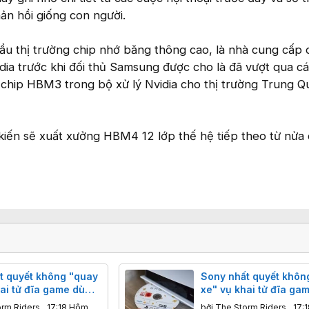
ản hồi giống con người.
u thị trường chip nhớ băng thông cao, là nhà cung cấp 
ia trước khi đối thủ Samsung được cho là đã vượt qua cá
chip HBM3 trong bộ xử lý Nvidia cho thị trường Trung Q
kiến sẽ xuất xưởng HBM4 12 lớp thế hệ tiếp theo từ nửa
t quyết không "quay
Sony nhất quyết khôn
ai tử đĩa game dù
xe" vụ khai tử đĩa ga
g dọa tẩy chay
cộng đồng dọa tẩy ch
orm Riders
,
17:18 Hôm
bởi
The Storm Riders
,
17: