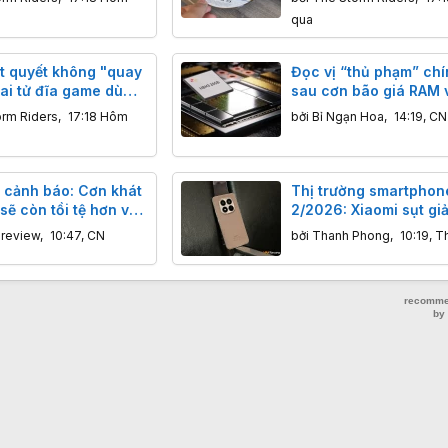
qua
t quyết không "quay
Đọc vị “thủ phạm” ch
ai tử đĩa game dù
sau cơn bão giá RAM 
g dọa tẩy chay
nhớ toàn cầu
orm Riders
,
17:18 Hôm
bởi
Bỉ Ngạn Hoa
,
14:19, CN
cảnh báo: Cơn khát
Thị trường smartphon
sẽ còn tồi tệ hơn vào
2/2026: Xiaomi sụt gi
7
doanh số nặng nhất, 
nreview
,
10:47, CN
bởi
Thanh Phong
,
10:19, T
‘ăn” nửa doanh thu to