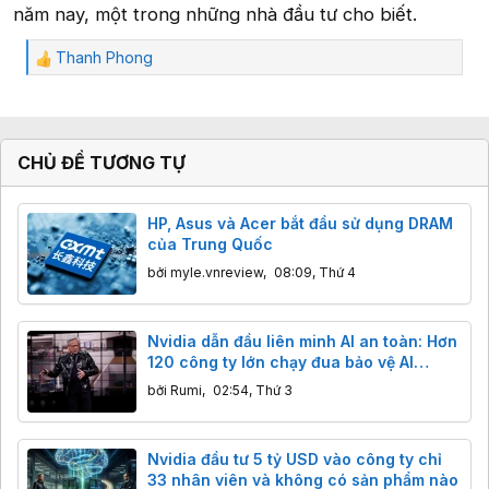
năm nay, một trong những nhà đầu tư cho biết.
Thanh Phong
C
ả
m
x
ú
CHỦ ĐỀ TƯƠNG TỰ
c
:
HP, Asus và Acer bắt đầu sử dụng DRAM
của Trung Quốc
bởi
myle.vnreview
,
08:09, Thứ 4
Nvidia dẫn đầu liên minh AI an toàn: Hơn
120 công ty lớn chạy đua bảo vệ AI
nguồn mở
bởi
Rumi
,
02:54, Thứ 3
Nvidia đầu tư 5 tỷ USD vào công ty chỉ
33 nhân viên và không có sản phẩm nào