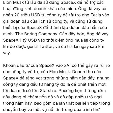
Elon Musk từ lâu đã sử dụng SpaceX để hỗ trợ các
hoạt động kinh doanh khác của mình. Ông đã vay cá
nhân 20 triệu USD từ công ty để tài trợ cho Tesla vào
giai đoạn đầu của lịch sử công ty, và cũng sử dụng
thiết bị của SpaceX để thành lập dự án đào hầm của
mình, The Boring Company. Gần đây hơn, ông đã vay
SpaceX 1 tỷ USD vào thời điểm ông mua lại công ty
khi đó được gọi là Twitter, và đã trả lại ngay sau khi
vay.
Khoản đầu tư của SpaceX vào xAI có thể gây ra rủi ro
cho công ty vũ trụ của Elon Musk. Doanh thu của
SpaceX đã tăng vọt trong những năm gần đây, nhưng
công ty đang đầu tư hàng tỷ đô la để phát triển một
tên lửa mới có tên Starship. Phương tiện thử nghiệm
này đang bị chậm tiến độ và đã gặp nhiều trở ngại
trong năm nay, bao gồm ba lần thất bại liên tiếp trong
chuyến bay và một vụ nổ lớn trong quá trình thử