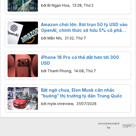
bởi
Bỉ Ngạn Hoa
,
13:28, Thứ 2
Amazon chơi lớn: Rót trọn 50 tỷ USD vào
OpenAI, chính thức sở hữu 5% cổ phần
trước thềm IPO
bởi
Mẫn Nhi
,
21:32, Thứ 7
iPhone 18 Pro có thể đắt hơn tới 300
USD
bởi
Thanh Phong
,
14:08, Thứ 7
Bất ngờ chưa, Elon Musk cân nhắc
“buông” thị trường tỷ dân Trung Quốc
bởi
myle.vnreview
,
31/07/2026