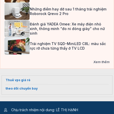
Những điểm hay dở sau 1 tháng trải nghiệm
Roborock Qrevo 2 Pro
Đánh giá YADEA Omee: Xe máy điện nhỏ
xinh, thông minh “đo ni đóng giày” cho nữ
sinh
Trải nghiệm TV SQD-MiniLED C8L: màu sắc
rực rỡ chưa từng thấy ở TV LCD
Xem thêm
Thuê vps giá rẻ
theo dõi chuyến bay
Chịu trách nhiệm nội dung: LÊ THỊ HẠNH