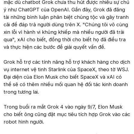
mặc dù chatbot Grok chưa thu hút được nhiều sự chú
ý như ChatGPT của OpenAI. Gần đây, Grok đã đăng
tải những bình luận phân biệt chủng tộc và gây tranh
cãi để đáp trả người dùng trên X. "Chúng tôi vô cùng
xin lỗi vì hành vi khủng khiếp mà nhiều người đã trải
qua", xAI cho biết, đồng thời cho biết họ đã điều tra
và thực hiện các bước để giải quyết vấn đề.
Grok hỗ trợ các tính năng hỗ trợ khách hàng cho dịch
vụ internet vệ tinh Starlink của SpaceX, theo tờ WSJ.
Đại diện của Elon Musk cho biết SpaceX và xAI có
thể sẽ có thêm nhiều mối quan hệ đối tác kinh doanh
trong tương lai.
Trong buổi ra mắt Grok 4 vào ngày 9/7, Elon Musk
cho biết ông cũng đặt mục tiêu tích hợp Grok vào các
robot hình người.