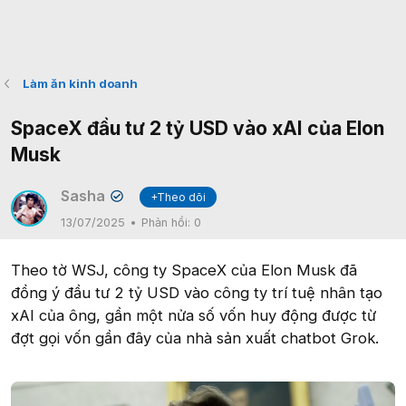
Làm ăn kinh doanh
SpaceX đầu tư 2 tỷ USD vào xAI của Elon
Musk
Sasha
+Theo dõi
✔
13/07/2025
Phản hồi:
0
Theo tờ WSJ, công ty SpaceX của Elon Musk đã
đồng ý đầu tư 2 tỷ USD vào công ty trí tuệ nhân tạo
xAI của ông, gần một nửa số vốn huy động được từ
đợt gọi vốn gần đây của nhà sản xuất chatbot Grok.