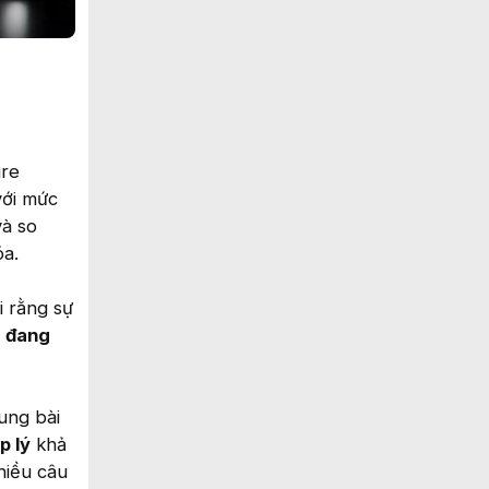
ure
với mức
và so
óa.
i rằng sự
I đang
ung bài
p lý
khả
hiều câu