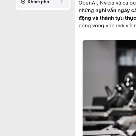
Khám phá
OpenAI, Nvidia và cả qu
những
nghi vấn ngày c
động và thành tựu thực
động vòng vốn mới với m