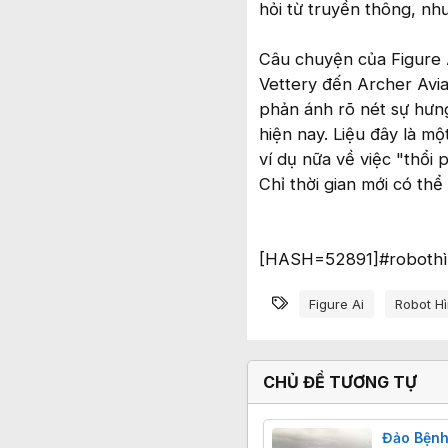
hỏi từ truyền thông, nh
Câu chuyện của Figure AI
Vettery đến Archer Avia
phản ánh rõ nét sự hưng
hiện nay. Liệu đây là m
ví dụ nữa về việc "thổ
Chỉ thời gian mới có thể t
[HASH=52891]#robothì
Từ khóa
Figure Ai
Robot H
CHỦ ĐỀ TƯƠNG TỰ
Đảo Bệnh