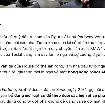
?
c một số quỹ đầu tư sớm vào Figure AI như Parkway Vent
ail chào mời các nhà đầu tư khác mua lại cổ phần thứ cấp 
 về việc robot "xuất hiện trên dây chuyền sản xuất BMW" 
us của Tesla) càng làm dấy lên lo ngại về sự cường điệu h
vấn đề của Figure có thể lan rộng, làm nhà đầu tư lo ngạ
 thực tế, gia tăng mối lo ngại về một
bong bóng robot A
a
Fortune
, Brett Adcock đã lên X vào ngày 25/4, gọi nội d
 tuyên bố
đang mời luật sư để theo đuổi các biện pháp phá
 xây dựng công ty đột phá không dễ dàng và sẽ đối mặt n