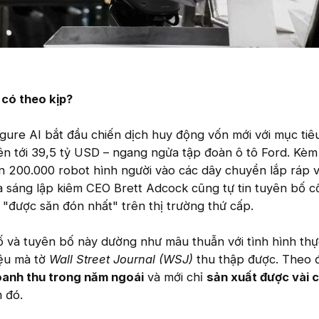
 có theo kịp?
gure AI bắt đầu chiến dịch huy động vốn mới với mục tiêu
ên tới 39,5 tỷ USD – ngang ngửa tập đoàn ô tô Ford. Kèm
ơn 200.000 robot hình người vào các dây chuyền lắp ráp v
 sáng lập kiêm CEO Brett Adcock cũng tự tin tuyên bố c
à "được săn đón nhất" trên thị trường thứ cấp.
ố và tuyên bố này dường như mâu thuẫn với tình hình thự
iệu mà tờ
Wall Street Journal (WSJ)
thu thập được. Theo 
oanh thu trong năm ngoái
và mới chỉ
sản xuất được vài 
m đó.