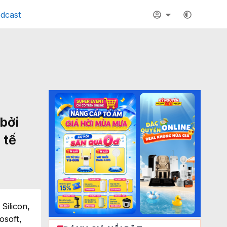
dcast
bởi
 tế
Silicon,
osoft,