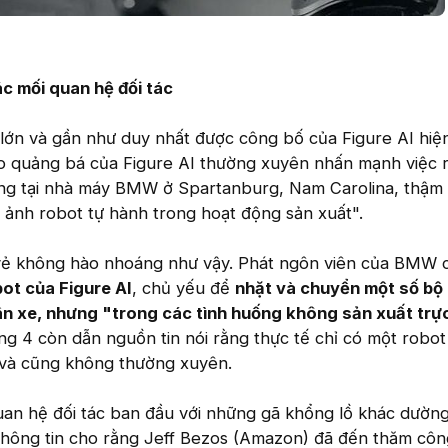
 mối quan hệ đối tác
ớn và gần như duy nhất được công bố của Figure AI hiện 
 quảng bá của Figure AI thường xuyên nhấn mạnh việc 
ng tại nhà máy BMW ở Spartanburg, Nam Carolina, thậm 
h ảnh robot tự hành trong hoạt động sản xuất".
vẻ không hào nhoáng như vậy. Phát ngôn viên của BMW c
ot của Figure AI
, chủ yếu để
nhặt và chuyển một số bộ
ân xe, nhưng "trong các tình huống không sản xuất trực
ng 4 còn dẫn nguồn tin nói rằng thực tế chỉ có một robot
và cũng không thường xuyên.
uan hệ đối tác ban đầu với những gã khổng lồ khác dườn
thông tin cho rằng Jeff Bezos (Amazon) đã đến thăm côn