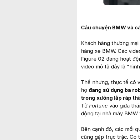
Câu chuyện BMW và các
Khách hàng thương mại l
hãng xe BMW. Các video
Figure 02 đang hoạt độ
video mô tả đây là "hìn
Thế nhưng, thực tế có 
họ
đang sử dụng ba rob
trong xưởng lắp ráp th
Tờ
Fortune
vào giữa thá
động tại nhà máy BMW 
Bên cạnh đó, các mối q
cũng gặp trục trặc. Có 