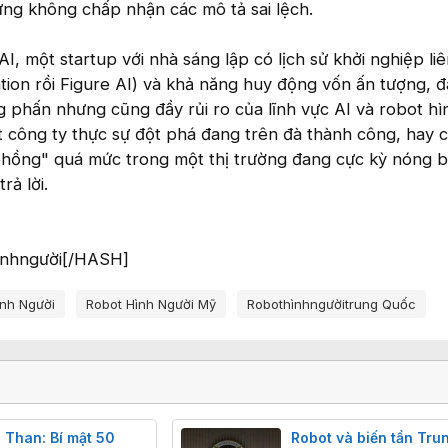
ưng không chấp nhận các mô tả sai lệch.
, một startup với nhà sáng lập có lịch sử khởi nghiệp liê
tion rồi Figure AI) và khả năng huy động vốn ấn tượng, 
 phấn nhưng cũng đầy rủi ro của lĩnh vực AI và robot hì
ột công ty thực sự đột phá đang trên đà thành công, hay c
i phồng" quá mức trong một thị trường đang cực kỳ nóng 
rả lời.
nhngười[/HASH]
ình Người
Robot Hình Người Mỹ
Robothìnhngườitrung Quốc
 Than: Bí mật 50
Robot và biến tần Tru