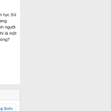
n tục (từ
đang
nh người
hỉ là một
bỏng?
ng Quốc