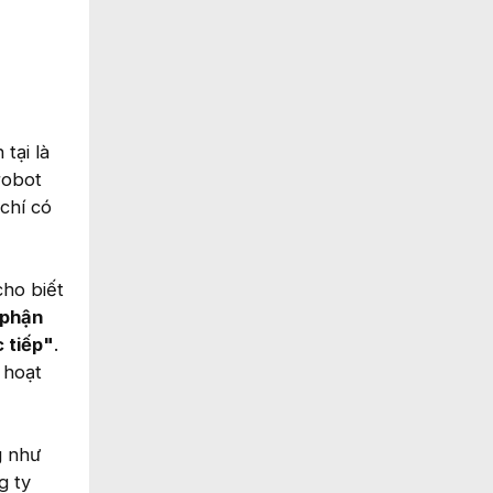
tại là
robot
chí có
ho biết
 phận
 tiếp"
.
 hoạt
g như
g ty