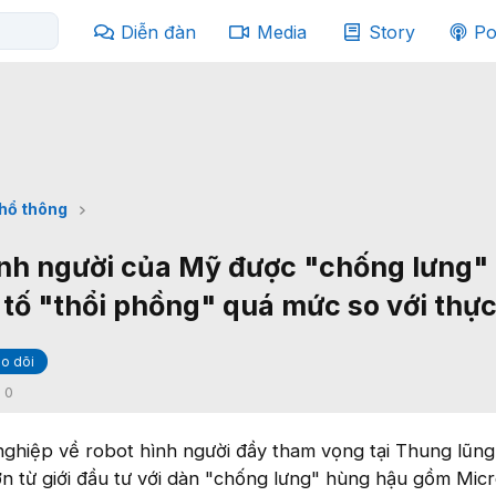
Diễn đàn
Media
Story
Po
phổ thông
ình người của Mỹ được "chống lưng" 
 tố "thổi phồng" quá mức so với thực
o dõi
:
0
 nghiệp về robot hình người đầy tham vọng tại Thung lũng 
ớn từ giới đầu tư với dàn "chống lưng" hùng hậu gồm Micr