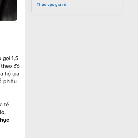
Thuê vps giá rẻ
 gọi 1,5
 theo đó
à hộ gia
ổ phiếu
c tế
đó,
chục