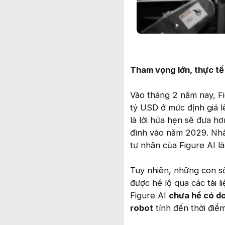
Tham vọng lớn, thực tế
Vào tháng 2 năm nay, Fi
tỷ USD ở mức định giá l
là lời hứa hẹn sẽ đưa h
đình vào năm 2029. Nhà
tư nhân của Figure AI l
Tuy nhiên, những con s
được hé lộ qua các tài l
Figure AI
chưa hề có d
robot
tính đến thời điể