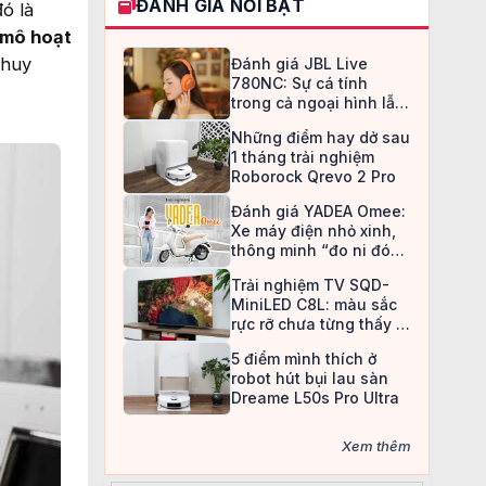
ĐÁNH GIÁ NỔI BẬT
ó là
 mô hoạt
 huy
Đánh giá JBL Live
780NC: Sự cá tính
trong cả ngoại hình lẫn
chất âm
Những điểm hay dở sau
1 tháng trải nghiệm
Roborock Qrevo 2 Pro
Đánh giá YADEA Omee:
Xe máy điện nhỏ xinh,
thông minh “đo ni đóng
giày” cho nữ sinh
Trải nghiệm TV SQD-
MiniLED C8L: màu sắc
rực rỡ chưa từng thấy ở
TV LCD
5 điểm mình thích ở
robot hút bụi lau sàn
Dreame L50s Pro Ultra
Xem thêm