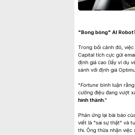
"Bong bóng" AI Robot
Trong bối cảnh đó, việ
Capital tích cực gửi em
định giá cao (lấy ví dụ
sánh với định giá Optim
"
Fortune
bình luận rằng 
cường điệu đang vượt xa
hình thành
."
Phản ứng lại bài báo củ
viết là "sai sự thật" và
thi. Ông thừa nhận việc