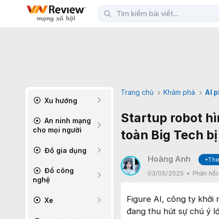
Trang chủ
Khám phá
AI 
Xu hướng
Startup robot h
An ninh mạng
cho mọi người
toàn Big Tech bị
Đồ gia dụng
Hoàng Anh
+The
Đồ công
03/05/2025
Phản hồi
nghệ
Figure AI, công ty khởi
Xe
đang thu hút sự chú ý l