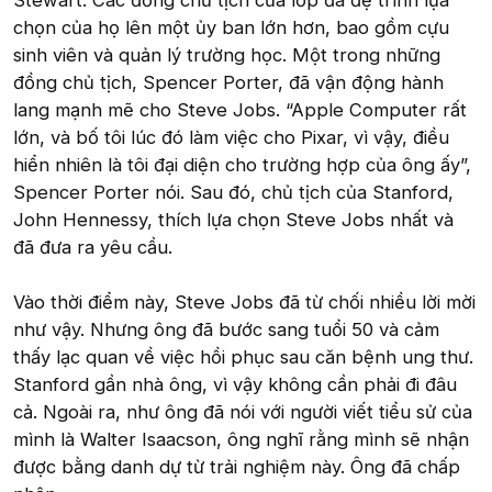
Stewart. Các đồng chủ tịch của lớp đã đệ trình lựa
chọn của họ lên một ủy ban lớn hơn, bao gồm cựu
sinh viên và quản lý trường học. Một trong những
đồng chủ tịch, Spencer Porter, đã vận động hành
lang mạnh mẽ cho Steve Jobs. “Apple Computer rất
lớn, và bố tôi lúc đó làm việc cho Pixar, vì vậy, điều
hiển nhiên là tôi đại diện cho trường hợp của ông ấy”,
Spencer Porter nói. Sau đó, chủ tịch của Stanford,
John Hennessy, thích lựa chọn Steve Jobs nhất và
đã đưa ra yêu cầu.
Vào thời điểm này, Steve Jobs đã từ chối nhiều lời mời
như vậy. Nhưng ông đã bước sang tuổi 50 và cảm
thấy lạc quan về việc hồi phục sau căn bệnh ung thư.
Stanford gần nhà ông, vì vậy không cần phải đi đâu
cả. Ngoài ra, như ông đã nói với người viết tiểu sử của
mình là Walter Isaacson, ông nghĩ rằng mình sẽ nhận
được bằng danh dự từ trải nghiệm này. Ông đã chấp