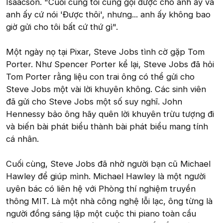
Isaacson. "Cuối cùng tôi cũng gọi được cho anh ấy và
anh ấy cứ nói 'Được thôi', nhưng... anh ấy không bao
giờ gửi cho tôi bất cứ thứ gì".
Một ngày nọ tại Pixar, Steve Jobs tình cờ gặp Tom
Porter. Như Spencer Porter kể lại, Steve Jobs đã hỏi
Tom Porter rằng liệu con trai ông có thể gửi cho
Steve Jobs một vài lời khuyên không. Các sinh viên
đã gửi cho Steve Jobs một số suy nghĩ. John
Hennessy bảo ông hãy quên lời khuyên trừu tượng đi
và biến bài phát biểu thành bài phát biểu mang tính
cá nhân.
Cuối cùng, Steve Jobs đã nhờ người bạn cũ Michael
Hawley để giúp mình. Michael Hawley là một người
uyên bác có liên hệ với Phòng thí nghiệm truyền
thông MIT. Là một nhà công nghệ lỗi lạc, ông từng là
người đồng sáng lập một cuộc thi piano toàn cầu