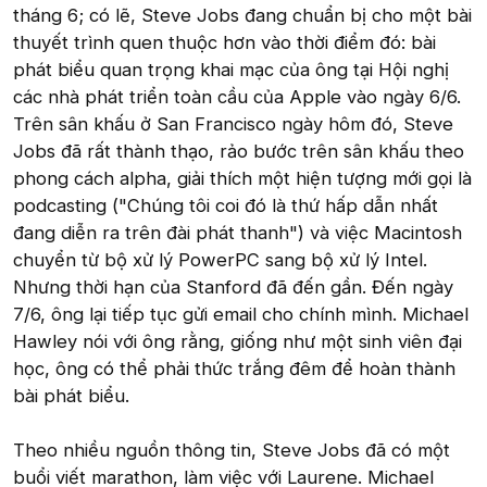
tháng 6; có lẽ, Steve Jobs đang chuẩn bị cho một bài
thuyết trình quen thuộc hơn vào thời điểm đó: bài
phát biểu quan trọng khai mạc của ông tại Hội nghị
các nhà phát triển toàn cầu của Apple vào ngày 6/6.
Trên sân khấu ở San Francisco ngày hôm đó, Steve
Jobs đã rất thành thạo, rảo bước trên sân khấu theo
phong cách alpha, giải thích một hiện tượng mới gọi là
podcasting ("Chúng tôi coi đó là thứ hấp dẫn nhất
đang diễn ra trên đài phát thanh") và việc Macintosh
chuyển từ bộ xử lý PowerPC sang bộ xử lý Intel.
Nhưng thời hạn của Stanford đã đến gần. Đến ngày
7/6, ông lại tiếp tục gửi email cho chính mình. Michael
Hawley nói với ông rằng, giống như một sinh viên đại
học, ông có thể phải thức trắng đêm để hoàn thành
bài phát biểu.
Theo nhiều nguồn thông tin, Steve Jobs đã có một
buổi viết marathon, làm việc với Laurene. Michael