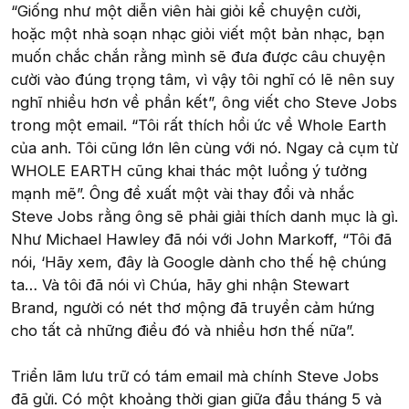
“Giống như một diễn viên hài giỏi kể chuyện cười,
hoặc một nhà soạn nhạc giỏi viết một bản nhạc, bạn
muốn chắc chắn rằng mình sẽ đưa được câu chuyện
cười vào đúng trọng tâm, vì vậy tôi nghĩ có lẽ nên suy
nghĩ nhiều hơn về phần kết”, ông viết cho Steve Jobs
trong một email. “Tôi rất thích hồi ức về Whole Earth
của anh. Tôi cũng lớn lên cùng với nó. Ngay cả cụm từ
WHOLE EARTH cũng khai thác một luồng ý tưởng
mạnh mẽ”. Ông đề xuất một vài thay đổi và nhắc
Steve Jobs rằng ông sẽ phải giải thích danh mục là gì.
Như Michael Hawley đã nói với John Markoff, “Tôi đã
nói, ‘Hãy xem, đây là Google dành cho thế hệ chúng
ta… Và tôi đã nói vì Chúa, hãy ghi nhận Stewart
Brand, người có nét thơ mộng đã truyền cảm hứng
cho tất cả những điều đó và nhiều hơn thế nữa”.
Triển lãm lưu trữ có tám email mà chính Steve Jobs
đã gửi. Có một khoảng thời gian giữa đầu tháng 5 và