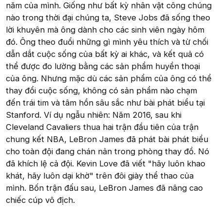
năm của mình. Giống như bất kỳ nhân vật công chúng
nào trong thời đại chúng ta, Steve Jobs đã sống theo
lời khuyên mà ông dành cho các sinh viên ngày hôm
đó. Ông theo đuổi những gì mình yêu thích và từ chối
dẫn dắt cuộc sống của bất kỳ ai khác, và kết quả có
thể được đo lường bằng các sản phẩm huyền thoại
của ông. Nhưng mặc dù các sản phẩm của ông có thể
thay đổi cuộc sống, không có sản phẩm nào chạm
đến trái tim và tâm hồn sâu sắc như bài phát biểu tại
Stanford. Ví dụ ngẫu nhiên: Năm 2016, sau khi
Cleveland Cavaliers thua hai trận đầu tiên của trận
chung kết NBA, LeBron James đã phát bài phát biểu
cho toàn đội đang chán nản trong phòng thay đồ. Nó
đã khích lệ cả đội. Kevin Love đã viết "hãy luôn khao
khát, hãy luôn dại khờ" trên đôi giày thể thao của
mình. Bốn trận đấu sau, LeBron James đã nâng cao
chiếc cúp vô địch.