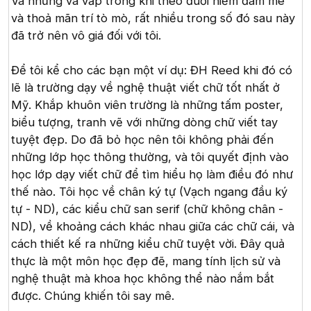
Và những va vấp trong khi theo đuổi niềm đam mê
và thoả mãn trí tò mò, rất nhiều trong số đó sau này
đã trở nên vô giá đối với tôi.
Để tôi kể cho các bạn một ví dụ: ĐH Reed khi đó có
lẽ là trường dạy về nghệ thuật viết chữ tốt nhất ở
Mỹ. Khắp khuôn viên trường là những tấm poster,
biểu tượng, tranh vẽ với những dòng chữ viết tay
tuyệt đẹp. Do đã bỏ học nên tôi không phải đến
những lớp học thông thường, và tôi quyết định vào
học lớp dạy viết chữ để tìm hiểu họ làm điều đó như
thế nào. Tôi học về chân ký tự (Vạch ngang đầu ký
tự - ND), các kiểu chữ san serif (chữ không chân -
ND), về khoảng cách khác nhau giữa các chữ cái, và
cách thiết kế ra những kiểu chữ tuyệt vời. Đây quả
thực là một môn học đẹp đẽ, mang tính lịch sử và
nghệ thuật mà khoa học không thể nào nắm bắt
được. Chúng khiến tôi say mê.