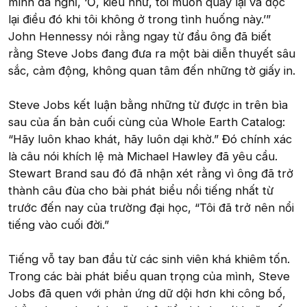
mình đã nghĩ, ‘Ồ, kiểu như, tôi muốn quay lại và đọc
lại điều đó khi tôi không ở trong tình huống này.’”
John Hennessy nói rằng ngay từ đầu ông đã biết
rằng Steve Jobs đang đưa ra một bài diễn thuyết sâu
sắc, cảm động, không quan tâm đến những tờ giấy in.
Steve Jobs kết luận bằng những từ được in trên bìa
sau của ấn bản cuối cùng của Whole Earth Catalog:
“Hãy luôn khao khát, hãy luôn dại khờ.” Đó chính xác
là câu nói khích lệ mà Michael Hawley đã yêu cầu.
Stewart Brand sau đó đã nhận xét rằng vì ông đã trở
thành câu đùa cho bài phát biểu nổi tiếng nhất từ
trước đến nay của trường đại học, “Tôi đã trở nên nổi
tiếng vào cuối đời.”
Tiếng vỗ tay ban đầu từ các sinh viên khá khiêm tốn.
Trong các bài phát biểu quan trọng của mình, Steve
Jobs đã quen với phản ứng dữ dội hơn khi công bố,