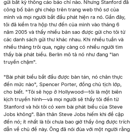
gửi bất kỳ thông cáo báo chí nào. Nhưng Stanford đã
công bố bản ghi chép trên trang web thô sơ của
mình và mọi người bắt đầu phát hiện ra nó. Gần đây,
tôi đã kiểm tra hộp thư đến của mình vào tháng 6
năm 2005 và thấy nhiều bản sao được gửi cho tôi từ
các danh sách gửi thư khác nhau. Khi nhiều tuần và
nhiều tháng trôi qua, ngày càng có nhiều người tìm
thấy bài phát biểu. Berlin mô tả nó như đang "lan
truyền chậm".
"Bài phát biểu bắt đầu được bàn tán, nó chân thực
đến mức nào", Spencer Porter, đồng chủ tịch lớp,
cho biết. "Tôi sẽ họp ở Hollywood—tôi là một biên
kịch truyền hình—và mọi người sẽ thấy tôi đến từ
Stanford và hỏi tôi có xem bài phát biểu của Steve
Jobs không". Bản thân Steve Jobs hiếm khi đề cập
đến nó; ít nhất là tôi chưa bao giờ thấy ông được trích
dẫn về chủ đề này. Ông đã nói đùa với một người rằng