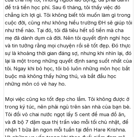
để trả tiền học phí. Sau 6 tháng, tôi thấy việc đó
chẳng ích lợi gì. Tôi không biết tôi muốn làm gì trong
cuộc đời, cũng như không hiểu trường ĐH sẽ giúp tôi
như thế nào. Tại đó, tôi đã tiêu hết số tiền mà cha
mẹ đã dành dụm cả đời. Nên tôi quyết định nghỉ học
và tin tưởng rằng mọi chuyện rồi sẽ tốt đẹp. Đó thực
sự là khoảng thời gian đáng sợ, nhưng khi nhìn lại, đó
lại là một trong những quyết định sang suốt nhất của
tôi. Ngay khi bỏ học, tôi bỏ luôn những môn học bắt
buộc mà không thấy hứng thú, và bắt đầu học
những môn có vẻ hay ho.
Mọi việc cũng ko tốt đẹp cho lắm. Tôi không được ở
trong ký túc, nên phải ngủ trên sàn nhà của bạn bè.
Tôi đổi vỏ chai nước ngọt lấy 5 cent để mua đồ ăn,
và đi bộ 7 dặm qua thị trấn vào mỗi tối chủ nhật, để
nhận 1 bữa ăn ngon mỗi tuần tại đền Hare Krishna.