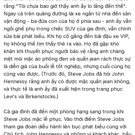
rằng "Tôi chưa bao giờ thấy anh ấy lo lắng đến thế".
Ngay cả trên quãng đường lái xe ngắn từ nhà đến sân
vận động - ba đứa con của họ ở phía sau - anh ấy vẫn
ngồi ghế phụ trong chiếc SUV của gia đình, vẫn chỉnh
sửa bài phát biểu. Khi họ cố gắng đến bãi đậu xe VIP,
họ không thể tìm thấy thẻ ra vào. Họ đã gặp khó
khăn khi thuyết phục người bảo vệ rằng anh chàng
mệt mỏi mặc áo phông đen và quần jean rách thực sự
là diễn giả của buổi lễ tốt nghiệp, nhưng cuối cùng họ
cũng vào được. (Trước đó, Steve Jobs đã hỏi John
Hennessy rằng anh ấy có được mặc quần jean không,
và thực tế là anh ấy đã xuất hiện trong trang phục
Levi's và Birkenstocks.)
Cả gia đình đã đến một phòng hạng sang trong khi
Steve Jobs mặc lễ phục. Vào thời điểm Steve Jobs
tham gia đoàn diễu hành lên bục phát biểu cùng với
Chủ tịch John Hennessy và những vị khách khác, bầu