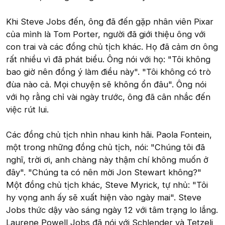
Khi Steve Jobs đến, ông đã đến gặp nhân viên Pixar
của mình là Tom Porter, người đã giới thiệu ông với
con trai và các đồng chủ tịch khác. Họ đã cảm ơn ông
rất nhiều vì đã phát biểu. Ông nói với họ: "Tôi không
bao giờ nên đồng ý làm điều này". "Tôi không có trò
đùa nào cả. Mọi chuyện sẽ không ổn đâu". Ông nói
với họ rằng chỉ vài ngày trước, ông đã cân nhắc đến
việc rút lui.
Các đồng chủ tịch nhìn nhau kinh hãi. Paola Fontein,
một trong những đồng chủ tịch, nói: "Chúng tôi đã
nghĩ, trời ơi, anh chàng này thậm chí không muốn ở
đây". "Chúng ta có nên mời Jon Stewart không?"
Một đồng chủ tịch khác, Steve Myrick, tự nhủ: "Tôi
hy vọng anh ấy sẽ xuất hiện vào ngày mai". Steve
Jobs thức dậy vào sáng ngày 12 với tâm trạng lo lắng.
Laurene Powell Jobs đã nói với Schlender và Tetzeli