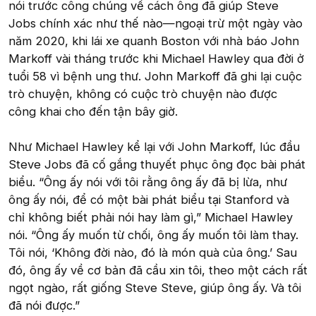
nói trước công chúng về cách ông đã giúp Steve
Jobs chính xác như thế nào—ngoại trừ một ngày vào
năm 2020, khi lái xe quanh Boston với nhà báo John
Markoff vài tháng trước khi Michael Hawley qua đời ở
tuổi 58 vì bệnh ung thư. John Markoff đã ghi lại cuộc
trò chuyện, không có cuộc trò chuyện nào được
công khai cho đến tận bây giờ.
Như Michael Hawley kể lại với John Markoff, lúc đầu
Steve Jobs đã cố gắng thuyết phục ông đọc bài phát
biểu. “Ông ấy nói với tôi rằng ông ấy đã bị lừa, như
ông ấy nói, để có một bài phát biểu tại Stanford và
chỉ không biết phải nói hay làm gì,” Michael Hawley
nói. “Ông ấy muốn từ chối, ông ấy muốn tôi làm thay.
Tôi nói, ‘Không đời nào, đó là món quà của ông.’ Sau
đó, ông ấy về cơ bản đã cầu xin tôi, theo một cách rất
ngọt ngào, rất giống Steve Steve, giúp ông ấy. Và tôi
đã nói được.”