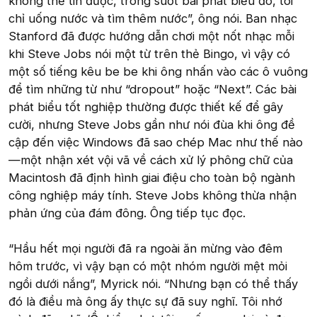
không thể tin được, trong suốt bài phát biểu đó, tôi
chỉ uống nước và tìm thêm nước”, ông nói. Ban nhạc
Stanford đã được hướng dẫn chơi một nốt nhạc mỗi
khi Steve Jobs nói một từ trên thẻ Bingo, vì vậy có
một số tiếng kêu be be khi ông nhấn vào các ô vuông
để tìm những từ như “dropout” hoặc “Next”. Các bài
phát biểu tốt nghiệp thường được thiết kế để gây
cười, nhưng Steve Jobs gần như nói đùa khi ông đề
cập đến việc Windows đã sao chép Mac như thế nào
—một nhận xét vội vã về cách xử lý phông chữ của
Macintosh đã định hình giai điệu cho toàn bộ ngành
công nghiệp máy tính. Steve Jobs không thừa nhận
phản ứng của đám đông. Ông tiếp tục đọc.
“Hầu hết mọi người đã ra ngoài ăn mừng vào đêm
hôm trước, vì vậy bạn có một nhóm người mệt mỏi
ngồi dưới nắng”, Myrick nói. “Nhưng bạn có thể thấy
đó là điều mà ông ấy thực sự đã suy nghĩ. Tôi nhớ