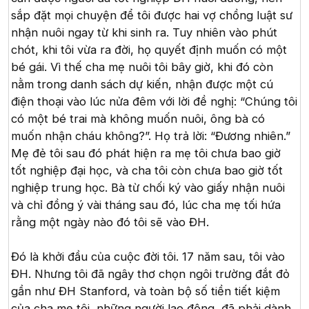
sắp đặt mọi chuyện để tôi được hai vợ chồng luật sư
nhận nuôi ngay từ khi sinh ra. Tuy nhiên vào phút
chót, khi tôi vừa ra đời, họ quyết định muốn có một
bé gái. Vì thế cha mẹ nuôi tôi bây giờ, khi đó còn
nằm trong danh sách dự kiến, nhận được một cú
điện thoại vào lúc nửa đêm với lời đề nghị: “Chúng tôi
có một bé trai mà không muốn nuôi, ông bà có
muốn nhận cháu không?”. Họ trả lời: “Đương nhiên.”
Mẹ đẻ tôi sau đó phát hiện ra mẹ tôi chưa bao giờ
tốt nghiệp đại học, và cha tôi còn chưa bao giờ tốt
nghiệp trung học. Bà từ chối ký vào giấy nhận nuôi
và chỉ đồng ý vài tháng sau đó, lúc cha mẹ tối hứa
rằng một ngày nào đó tôi sẽ vào ĐH.
Đó là khởi đầu của cuộc đời tôi. 17 năm sau, tôi vào
ĐH. Nhưng tôi đã ngây thơ chọn ngôi trường đắt đỏ
gần như ĐH Stanford, và toàn bộ số tiền tiết kiệm
của cha mẹ tôi, những người lao động, đã phải dành