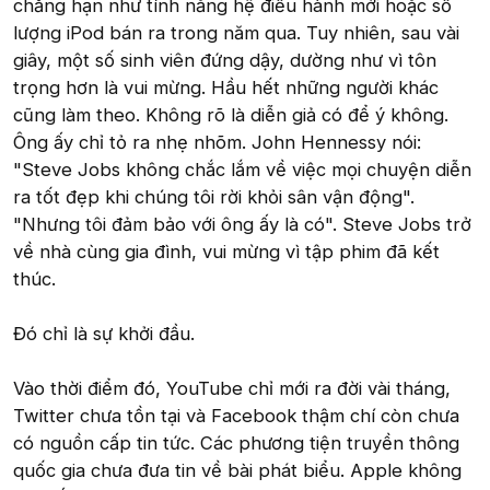
chẳng hạn như tính năng hệ điều hành mới hoặc số
lượng iPod bán ra trong năm qua. Tuy nhiên, sau vài
giây, một số sinh viên đứng dậy, dường như vì tôn
trọng hơn là vui mừng. Hầu hết những người khác
cũng làm theo. Không rõ là diễn giả có để ý không.
Ông ấy chỉ tỏ ra nhẹ nhõm. John Hennessy nói:
"Steve Jobs không chắc lắm về việc mọi chuyện diễn
ra tốt đẹp khi chúng tôi rời khỏi sân vận động".
"Nhưng tôi đảm bảo với ông ấy là có". Steve Jobs trở
về nhà cùng gia đình, vui mừng vì tập phim đã kết
thúc.
Đó chỉ là sự khởi đầu.
Vào thời điểm đó, YouTube chỉ mới ra đời vài tháng,
Twitter chưa tồn tại và Facebook thậm chí còn chưa
có nguồn cấp tin tức. Các phương tiện truyền thông
quốc gia chưa đưa tin về bài phát biểu. Apple không