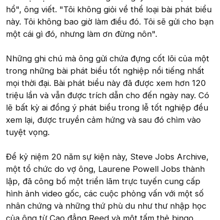
hổ", ông viết. "Tôi không giỏi về thể loại bài phát biểu
này. Tôi không bao giờ làm điều đó. Tôi sẽ gửi cho bạn
một cái gì đó, nhưng làm ơn đừng nôn".
Những ghi chú mà ông gửi chứa đựng cốt lõi của một
trong những bài phát biểu tốt nghiệp nổi tiếng nhất
mọi thời đại. Bài phát biểu này đã được xem hơn 120
triệu lần và vẫn được trích dẫn cho đến ngày nay. Có
lẽ bất kỳ ai đồng ý phát biểu trong lễ tốt nghiệp đều
xem lại, được truyền cảm hứng và sau đó chìm vào
tuyệt vọng.
Để kỷ niệm 20 năm sự kiện này, Steve Jobs Archive,
một tổ chức do vợ ông, Laurene Powell Jobs thành
lập, đã công bố một triển lãm trực tuyến cung cấp
hình ảnh video gốc, các cuộc phỏng vấn với một số
nhân chứng và những thứ phù du như thư nhập học
của ông từ Cao đẳng Reed và một tấm thẻ bingo