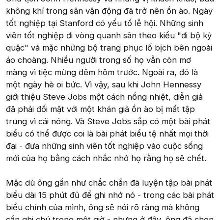
không khí trong sân vận động đã trở nên ồn ào. Ngày
tốt nghiệp tại Stanford có yếu tố lễ hội. Những sinh
viên tốt nghiệp đi vòng quanh sân theo kiểu "đi bộ kỳ
quặc" và mặc những bộ trang phục lố bịch bên ngoài
áo choàng. Nhiều người trong số họ vẫn còn mơ
màng vì tiệc mừng đêm hôm trước. Ngoài ra, đó là
một ngày hè oi bức. Vì vậy, sau khi John Hennessy
giới thiệu Steve Jobs một cách nồng nhiệt, diễn giả
đã phải đối mặt với một khán giả ồn ào bị mất tập
trung vì cái nóng. Và Steve Jobs sắp có một bài phát
biểu có thể được coi là bài phát biểu tệ nhất mọi thời
đại - đưa những sinh viên tốt nghiệp vào cuộc sống
mới của họ bằng cách nhắc nhở họ rằng họ sẽ chết.
Mặc dù ông gần như chắc chắn đã luyện tập bài phát
biểu dài 15 phút đủ để ghi nhớ nó - trong các bài phát
biểu chính của mình, ông sẽ nói rõ ràng mà không
cần ghi chú trong một giờ - nhưng ở đây, ông đã chọn