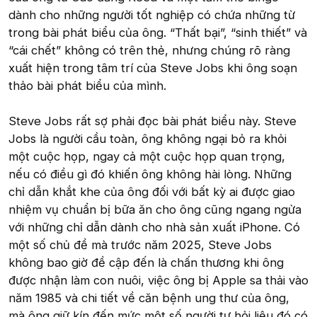
dành cho những người tốt nghiệp có chứa những từ
trong bài phát biểu của ông. “Thất bại”, “sinh thiết” và
“cái chết” không có trên thẻ, nhưng chúng rõ ràng
xuất hiện trong tâm trí của Steve Jobs khi ông soạn
thảo bài phát biểu của mình.
Steve Jobs rất sợ phải đọc bài phát biểu này. Steve
Jobs là người cầu toàn, ông không ngại bỏ ra khỏi
một cuộc họp, ngay cả một cuộc họp quan trọng,
nếu có điều gì đó khiến ông không hài lòng. Những
chỉ dẫn khắt khe của ông đối với bất kỳ ai được giao
nhiệm vụ chuẩn bị bữa ăn cho ông cũng ngang ngửa
với những chỉ dẫn dành cho nhà sản xuất iPhone. Có
một số chủ đề mà trước năm 2025, Steve Jobs
không bao giờ đề cập đến là chấn thương khi ông
được nhận làm con nuôi, việc ông bị Apple sa thải vào
năm 1985 và chi tiết về căn bệnh ung thư của ông,
mà ông giữ kín đến mức một số người tự hỏi liệu đó có