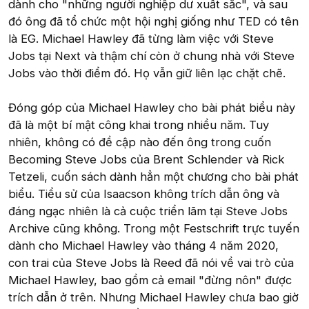
dành cho "những người nghiệp dư xuất sắc", và sau
đó ông đã tổ chức một hội nghị giống như TED có tên
là EG. Michael Hawley đã từng làm việc với Steve
Jobs tại Next và thậm chí còn ở chung nhà với Steve
Jobs vào thời điểm đó. Họ vẫn giữ liên lạc chặt chẽ.
Đóng góp của Michael Hawley cho bài phát biểu này
đã là một bí mật công khai trong nhiều năm. Tuy
nhiên, không có đề cập nào đến ông trong cuốn
Becoming Steve Jobs của Brent Schlender và Rick
Tetzeli, cuốn sách dành hẳn một chương cho bài phát
biểu. Tiểu sử của Isaacson không trích dẫn ông và
đáng ngạc nhiên là cả cuộc triển lãm tại Steve Jobs
Archive cũng không. Trong một Festschrift trực tuyến
dành cho Michael Hawley vào tháng 4 năm 2020,
con trai của Steve Jobs là Reed đã nói về vai trò của
Michael Hawley, bao gồm cả email "đừng nôn" được
trích dẫn ở trên. Nhưng Michael Hawley chưa bao giờ