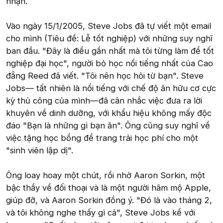
nhận.
Vào ngày 15/1/2005, Steve Jobs đã tự viết một email
cho mình (Tiêu đề: Lễ tốt nghiệp) với những suy nghĩ
ban đầu. "Đây là điều gần nhất mà tôi từng làm để tốt
nghiệp đại học", người bỏ học nổi tiếng nhất của Cao
đẳng Reed đã viết. "Tôi nên học hỏi từ bạn". Steve
Jobs— tất nhiên là nổi tiếng với chế độ ăn hữu cơ cực
kỳ thủ công của mình—đã cân nhắc việc đưa ra lời
khuyên về dinh dưỡng, với khẩu hiệu không mấy độc
đáo "Bạn là những gì bạn ăn". Ông cũng suy nghĩ về
việc tặng học bổng để trang trải học phí cho một
"sinh viên lập dị".
Ông loay hoay một chút, rồi nhờ Aaron Sorkin, một
bậc thầy về đối thoại và là một người hâm mộ Apple,
giúp đỡ, và Aaron Sorkin đồng ý. "Đó là vào tháng 2,
và tôi không nghe thấy gì cả", Steve Jobs kể với